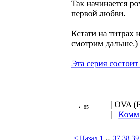
Так начинается ро
первой любви.
Кстати на титрах 
смотрим дальше.)
Эта серия состоит 
| OVA (Р
85
|
Комме
< Назад
1
...
37
38
39