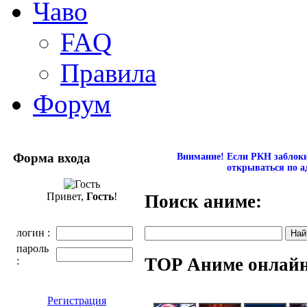
Чаво
FAQ
Правила
Форум
Форма входа
Внимание! Если РКН заблокир
открываться по а
Привет,
Гость
!
Поиск аниме:
логин :
пароль
TOP Аниме онлай
:
Регистрация