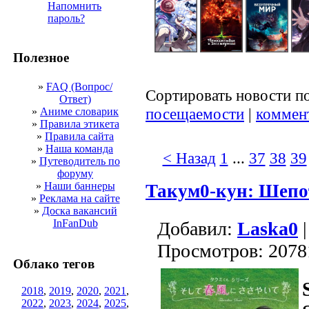
Напомнить
пароль?
Полезное
»
FAQ (Вопрос/
Сортировать новости п
Ответ)
посещаемости
|
коммен
»
Аниме словарик
»
Правила этикета
»
Правила сайта
»
Наша команда
< Назад
1
...
37
38
39
»
Путеводитель по
форуму
»
Наши баннеры
Такум0-кун: Шепот
»
Реклама на сайте
»
Доска вакансий
InFanDub
Добавил:
Lаska0
|
Просмотров: 2078
Облако тегов
2018
,
2019
,
2020
,
2021
,
2022
,
2023
,
2024
,
2025
,