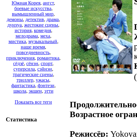
Южная Корея
,
ангст
,
боевые искусства
,
вымышленный мир
,
демоны
,
детектив
,
драма
,
дунхуа
,
жестокие сцены
,
история
,
комедия
,
мелодрама
,
меха
,
мистика
,
музыкальный
,
наше время
,
повседневность
,
приключения
,
романтика
,
сёдзё
,
сёнэн
,
спорт
,
суперсила
,
сэйнэн
,
трагические сцены
,
триллер
,
ужасы
,
фантастика
,
фэнтези
,
школа
,
экшен
,
этти
Показать все теги
Продолжительно
Возрастное огра
Статистика
Режиссёр:
Yokoya