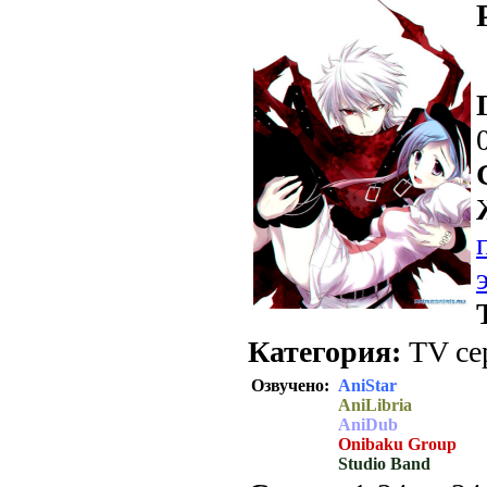
Категория:
TV се
Озвучено:
AniStar
AniLibria
AniDub
Onibaku Group
Studio Band