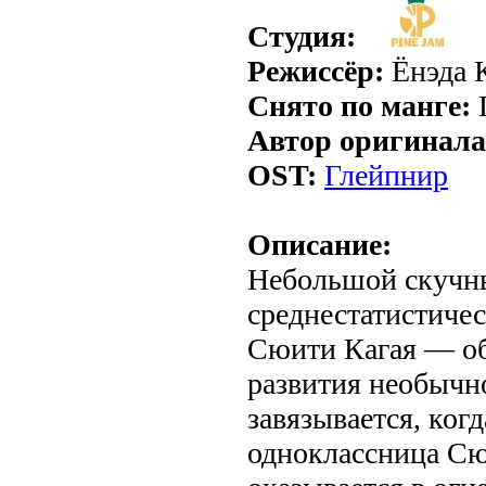
Студия:
Режиссёр:
Ёнэда 
Снято по манге:
Автор оригинала
OST:
Глейпнир
Описание:
Небольшой скучны
среднестатистиче
Сюити Кагая — о
развития необычн
завязывается, когд
одноклассница Сю