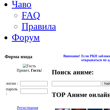
Чаво
FAQ
Правила
Форум
Форма входа
Внимание! Если РКН заблокир
открываться по а
Привет,
Гость
!
Поиск аниме:
логин :
пароль
TOP Аниме онлай
:
Регистрация