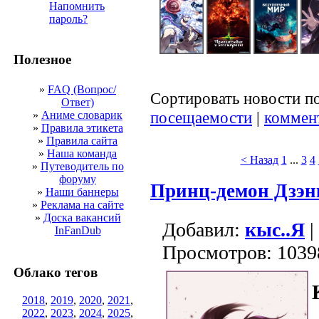
Напомнить
пароль?
Полезное
»
FAQ (Вопрос/
Сортировать новости п
Ответ)
посещаемости
|
коммен
»
Аниме словарик
»
Правила этикета
»
Правила сайта
»
Наша команда
< Назад
1
...
3
4
»
Путеводитель по
форуму
Принц-демон Дзэн
»
Наши баннеры
»
Реклама на сайте
»
Доска вакансий
Добавил:
кыс..Я
|
InFanDub
Просмотров: 1039
Облако тегов
2018
,
2019
,
2020
,
2021
,
2022
,
2023
,
2024
,
2025
,