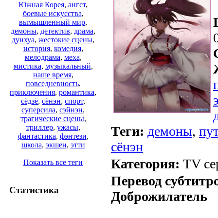
Южная Корея
,
ангст
,
боевые искусства
,
вымышленный мир
,
демоны
,
детектив
,
драма
,
дунхуа
,
жестокие сцены
,
история
,
комедия
,
мелодрама
,
меха
,
мистика
,
музыкальный
,
наше время
,
повседневность
,
приключения
,
романтика
,
сёдзё
,
сёнэн
,
спорт
,
суперсила
,
сэйнэн
,
трагические сцены
,
триллер
,
ужасы
,
Теги:
демоны
,
пу
фантастика
,
фэнтези
,
сёнэн
школа
,
экшен
,
этти
Категория:
TV се
Показать все теги
Перевод субтитр
Статистика
Доброжилатель