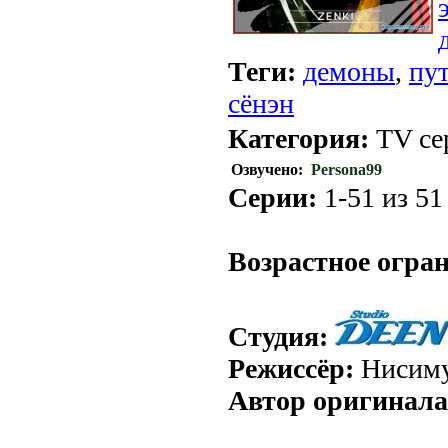
Теги:
демоны
,
пу
сёнэн
Категория:
TV се
Озвучено:
Persona99
Серии:
1-51 из 51 
.
Возрастное огра
Студия:
Режиссёр:
Нисиму
Автор оригинала