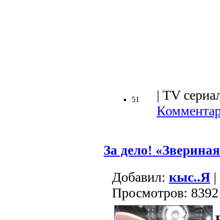
.
| TV сериал
51
Комментар
За дело! «Зверина
Добавил:
кыс..Я
|
Просмотров: 8392