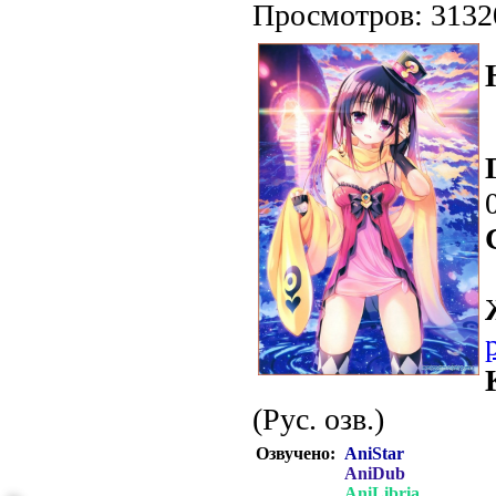
Просмотров: 3132
(Рус. озв.)
Озвучено:
AniStar
AniDub
AniLibria