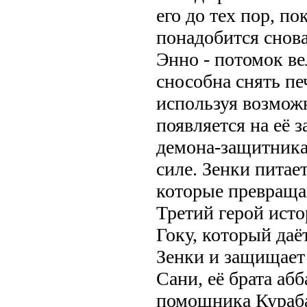
его до тех пор, по
понадобится снов
Энно - потомок ве
снособна снять пе
используя возмож
появляется на её з
демона-защитника
силе. Зенки пита
которые превраща
Третий герой ист
Гоку, который да
Зенки и защищает
Сани, её брата абб
помощника Кураба