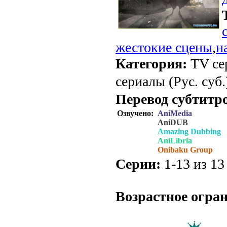
жестокие сцены
,
н
Категория:
TV се
сериалы (Рус. суб.
Перевод субтитр
Озвучено:
AniMedia
AniDUB
Amazing Dubbing
AniLibria
Onibaku Group
Серии:
1-13 из 13 
.
Возрастное огра