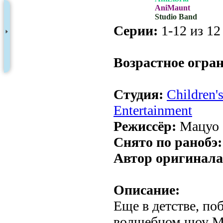
AniMaunt
Studio Band
Серии:
1-12 из 12 
.
Возрастное огра
Студия:
Children'
Entertainment
Режиссёр:
Мацуо
Снято по ранобэ:
Автор оригинала
Описание:
Еще в детстве, по
волшебном шоу М