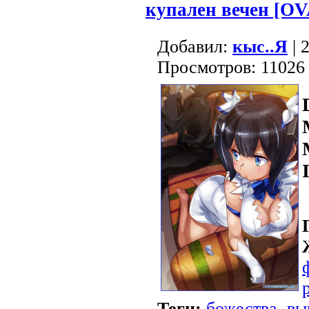
купален вечен [OV
Добавил:
кыс..Я
| 
Просмотров: 11026
Теги:
божества
,
вы