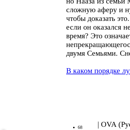
но Нааза из семьи 
сложную аферу и н
чтобы доказать это.
если он оказался не
время? Это означае
непрекращающегос
двумя Семьями. Сн
В каком порядке лу
.
| OVA (Рус
68