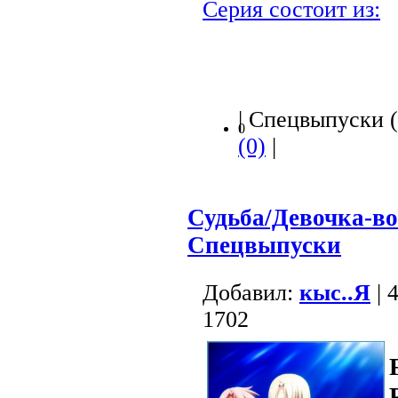
Серия состоит из:
| Спецвыпуски (Р
0
(0)
|
Судьба/Девочка-в
Спецвыпуски
Добавил:
кыс..Я
| 
1702