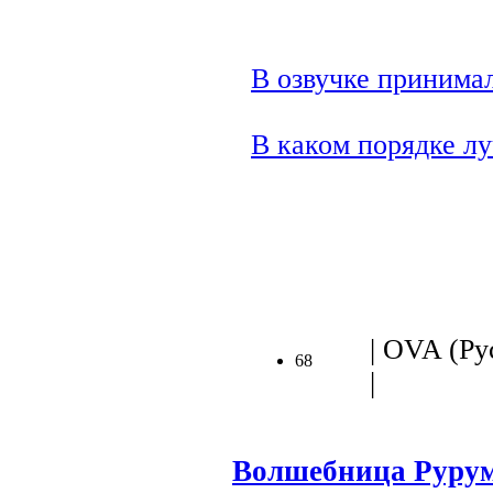
В озвучке принимал
В каком порядке лу
.
| OVA (Рус
68
|
Волшебница Руру