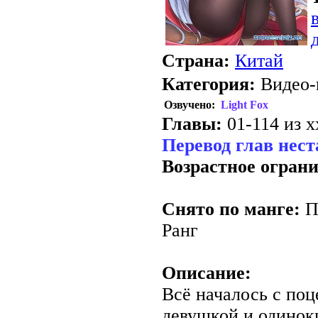
Страна:
Китай
Категория:
Видео-
Озвучено:
Light Fox
Главы:
01-114 из х
Перевод глав нес
Возрастное огран
Снято по манге:
П
Ранг
Описание:
Всё началось с по
девушкой и одинок