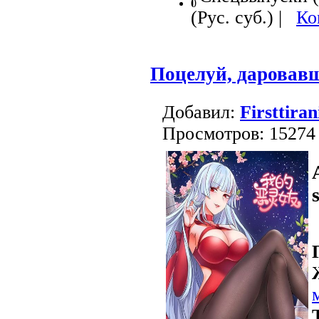
0
(Рус. суб.) |
Ко
Поцелуй, даровав
Добавил:
Firsttiran
Просмотров: 15274