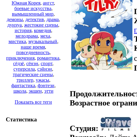
Южная Корея
,
ангст
,
боевые искусства
,
вымышленный мир
,
демоны
,
детектив
,
драма
,
дунхуа
,
жестокие сцены
,
история
,
комедия
,
мелодрама
,
меха
,
мистика
,
музыкальный
,
наше время
,
повседневность
,
приключения
,
романтика
,
сёдзё
,
сёнэн
,
спорт
,
суперсила
,
сэйнэн
,
трагические сцены
,
триллер
,
ужасы
,
.
фантастика
,
фэнтези
,
школа
,
экшен
,
этти
Продолжительнос
Возрастное огран
Показать все теги
Статистика
Студия: