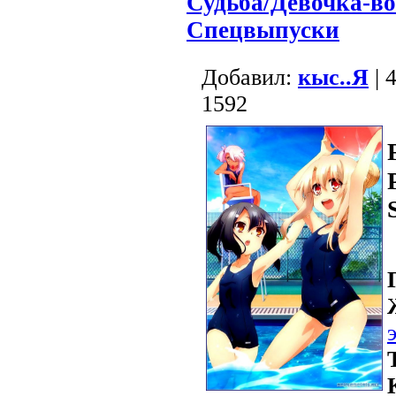
Судьба/Девочка-в
Спецвыпуски
Добавил:
кыс..Я
| 
1592