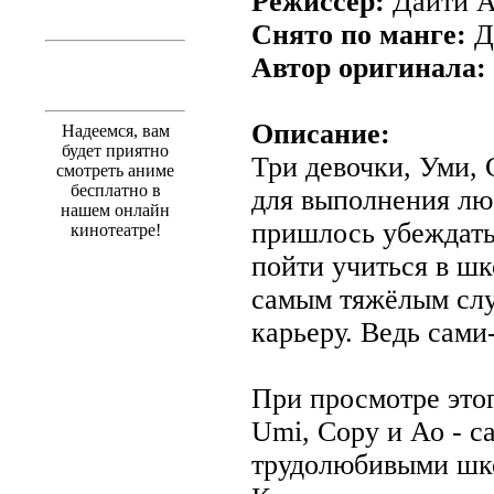
Режиссёр:
Дайти А
Снято по манге:
Д
Автор оригинала:
Описание:
Надеемся, вам
будет приятно
Три девочки, Уми, 
смотреть аниме
бесплатно в
для выполнения лю
нашем онлайн
пришлось убеждать
кинотеатре!
пойти учиться в шк
самым тяжёлым слу
карьеру. Ведь сами
При просмотре этог
Umi, Сору и Ао - 
трудолюбивыми шк