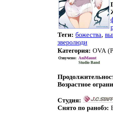
Теги:
божества
,
вы
зверолюди
Категория:
OVA (Ру
Озвучено:
AniMaunt
Studio Band
.
Продолжительнос
Возрастное огран
Студия:
Снято по ранобэ:
В