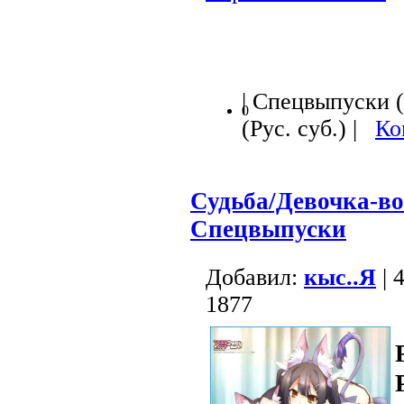
| Спецвыпуски (
0
(Рус. суб.) |
Ко
Судьба/Девочка-в
Спецвыпуски
Добавил:
кыс..Я
| 
1877