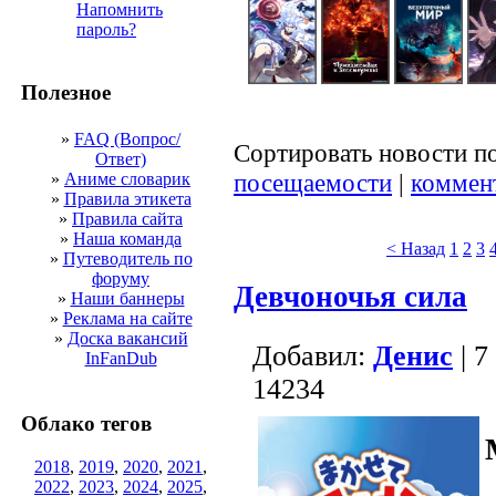
Напомнить
пароль?
Полезное
»
FAQ (Вопрос/
Сортировать новости п
Ответ)
посещаемости
|
коммен
»
Аниме словарик
»
Правила этикета
»
Правила сайта
»
Наша команда
< Назад
1
2
3
»
Путеводитель по
форуму
Девчоночья сила
»
Наши баннеры
»
Реклама на сайте
»
Доска вакансий
Добавил:
Денис
| 7
InFanDub
14234
Облако тегов
2018
,
2019
,
2020
,
2021
,
2022
,
2023
,
2024
,
2025
,