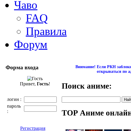
Чаво
FAQ
Правила
Форум
Форма входа
Внимание! Если РКН заблокир
открываться по а
Привет,
Гость
!
Поиск аниме:
логин :
пароль
TOP Аниме онлай
:
Регистрация