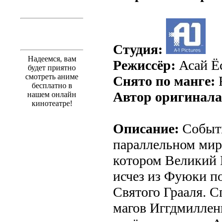
Студия:
Надеемся, вам
Режиссёр:
Асай Ё
будет приятно
смотреть аниме
Снято по манге:
F
бесплатно в
Автор оригинала
нашем онлайн
кинотеатре!
Описание:
Событи
параллельном мир
котором Великий 
исчез из Фуюки п
Святого Грааля. С
магов Иггдмиллен