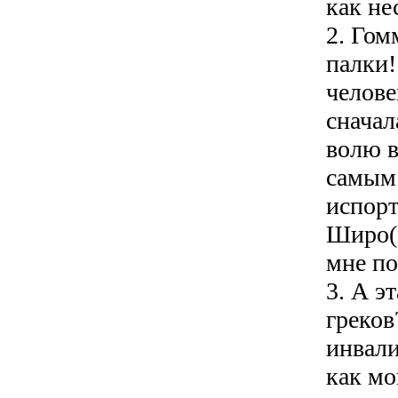
как не
2. Гом
палки!
челове
сначал
волю в
самым
испор
Широ(о
мне по
3. А э
греков
инвали
как мо