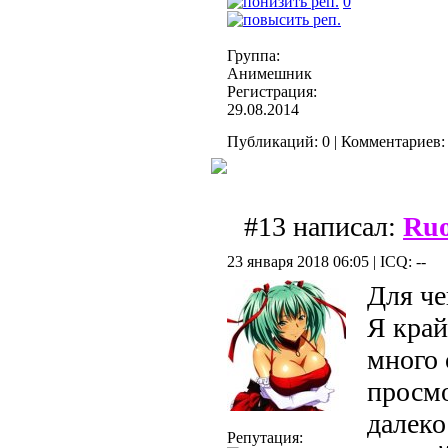
0
Группа:
Анимешник
Регистрация:
29.08.2014
Публикаций: 0 | Комментариев: 
#13 написал:
Ruo
23 января 2018 06:05 | ICQ: --
Для че
Я край
много 
просмо
далеко
Репутация: