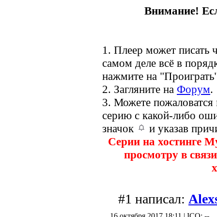
Внимание! Есл
1. Плеер может писать ч
самом деле всё в порядк
нажмите на "Проиграть"
2. Загляните на
Форум
.
3. Можете пожаловатся
серию с какой-либо оши
значок
и указав прич
Серии на хостинге M
просмотру в связи
х
#1 написал:
Alex
16 октября 2017 18:11 | ICQ: --