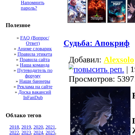
Напомнить
пароль?
Полезное
»
FAQ (Вопрос/
Судьба: Апокриф
Ответ)
»
Аниме словарик
»
Правила этикета
Добавил:
Alexsolo
»
Правила сайта
»
Наша команда
| 1
»
Путеводитель по
форуму
Просмотров: 5397
»
Наши баннеры
»
Реклама на сайте
»
Доска вакансий
InFanDub
Облако тегов
2018
,
2019
,
2020
,
2021
,
2022
,
2023
,
2024
,
2025
,