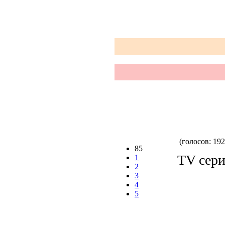
(голосов: 192
85
TV сери
1
2
3
4
5