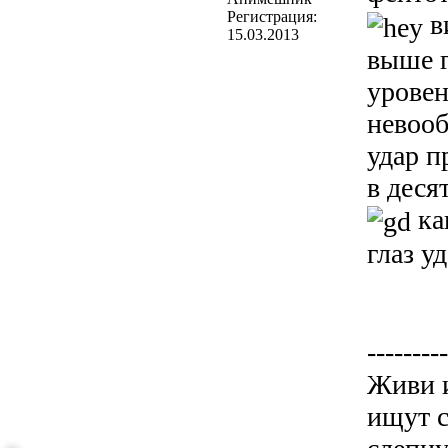
Регистрация:
в
15.03.2013
выше г
уровен
невооб
удар 
в деся
ка
глаз у
---------
Живи и
ищут с