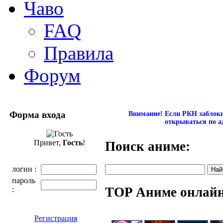
Чаво
FAQ
Правила
Форум
Форма входа
Внимание! Если РКН заблокир
открываться по а
Привет,
Гость
!
Поиск аниме:
логин :
пароль
TOP Аниме онлай
:
Регистрация