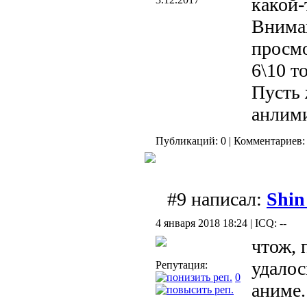
какой-
Вниман
просмо
6\10 т
Пусть 
анлими
Публикаций: 0 | Комментариев: 
#9 написал:
Shin
4 января 2018 18:24 | ICQ: --
чтож, 
удалос
Репутация:
0
аниме.