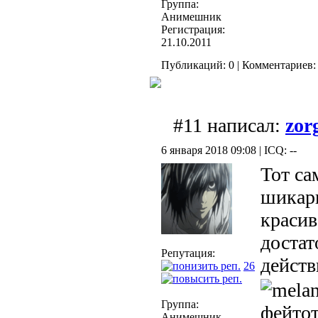
Группа:
Анимешник
Регистрация:
21.10.2011
Публикаций: 0 | Комментариев: 
#11 написал:
zor
6 января 2018 09:08 | ICQ: --
Тот са
шикар
красив
достат
Репутация:
дейст
26
Группа:
фейто
Анимешник