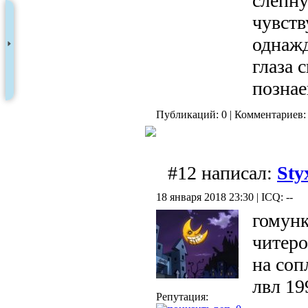
слепну
чувств
однаж
глаза 
позна
Публикаций: 0 | Комментариев: 
#12 написал:
Sty
18 января 2018 23:30 | ICQ: --
гомунк
читеро
на соп
лвл 19
Репутация: