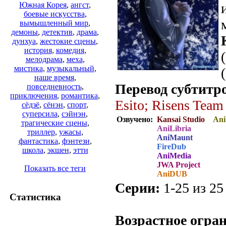
Южная Корея
,
ангст
,
боевые искусства
,
вымышленный мир
,
демоны
,
детектив
,
драма
,
дунхуа
,
жестокие сцены
,
история
,
комедия
,
мелодрама
,
меха
,
мистика
,
музыкальный
,
наше время
,
Перевод субтитр
повседневность
,
приключения
,
романтика
,
Esito; Risens Team
сёдзё
,
сёнэн
,
спорт
,
суперсила
,
сэйнэн
,
Озвучено:
Kansai Studio
Ani
трагические сцены
,
AniLibria
триллер
,
ужасы
,
AniMaunt
фантастика
,
фэнтези
,
FireDub
школа
,
экшен
,
этти
AniMedia
JWA Project
Показать все теги
AniDUB
Серии:
1-25 из 25 
Статистика
.
Возрастное огра