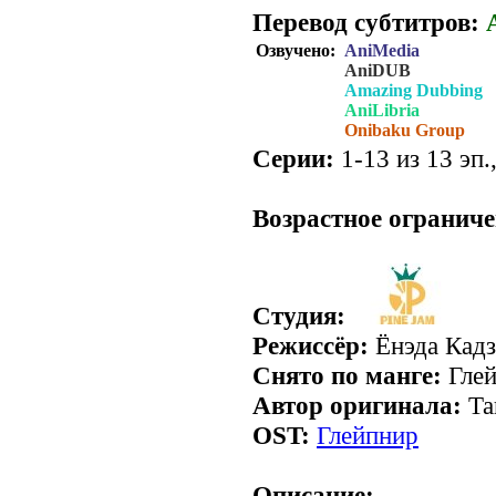
Перевод субтитров:
Озвучено:
AniMedia
AniDUB
Amazing Dubbing
AniLibria
Onibaku Group
Серии:
1-13 из 13 эп.
.
Возрастное ограниче
Студия:
Режиссёр:
Ёнэда Кад
Снято по манге:
Глей
Автор оригинала:
Та
OST:
Глейпнир
Описание: