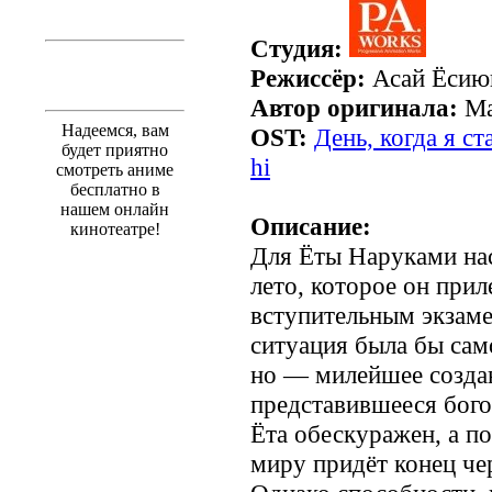
Студия:
Режиссёр:
Асай Ёсию
Автор оригинала:
Ма
Надеемся, вам
OST:
День, когда я ст
будет приятно
hi
смотреть аниме
бесплатно в
нашем онлайн
Описание:
кинотеатре!
Для Ёты Наруками на
лето, которое он прил
вступительным экзаме
ситуация была бы сам
но — милейшее созда
представившееся бого
Ёта обескуражен, а п
миру придёт конец чер