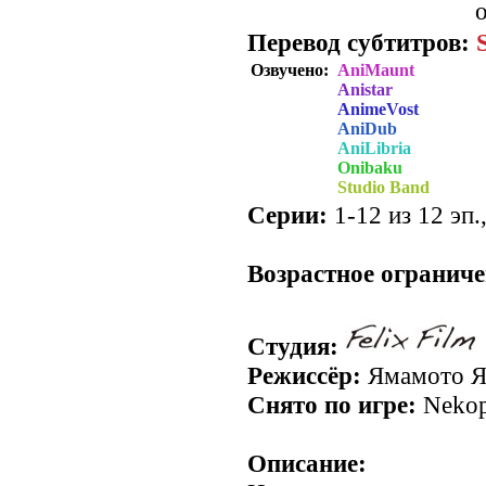
о
Перевод субтитров:
Озвучено:
AniMaunt
Anistar
AnimeVost
AniDub
AniLibria
Onibaku
Studio Band
Серии:
1-12 из 12 эп.
.
Возрастное ограниче
Студия:
Режиссёр:
Ямамото Я
Снято по игре:
Nekopa
Описание: