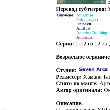
о
Перевод субтитров:
Озвучено:
AniLibria
Shiza project
Onibaku
AniDub
Amazing Dubbing
Animedia
Серии:
1-12 из 12 эп.
.
Возрастное ограниче
Студия:
Режиссёр:
Хамана Та
Снято по манге:
Арт
Автор оригинала:
Ок
Описание:
На дворе начало XVI 