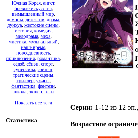
Южная Корея
,
ангст
,
боевые искусства
,
вымышленный мир
,
демоны
,
детектив
,
драма
,
дунхуа
,
жестокие сцены
,
история
,
комедия
,
мелодрама
,
меха
,
мистика
,
музыкальный
,
наше время
,
о
повседневность
,
приключения
,
романтика
,
сёдзё
,
сёнэн
,
спорт
,
суперсила
,
сэйнэн
,
трагические сцены
,
триллер
,
ужасы
,
фантастика
,
фэнтези
,
школа
,
экшен
,
этти
Показать все теги
Серии:
1-12 из 12 эп.
.
Статистика
Возрастное ограниче