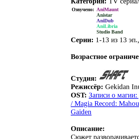
Категория:
TV сериал
Озвучено:
AniMaunt
Anistar
AniDub
AniLibria
Studio Band
Серии:
1-13 из 13 эп.
.
Возрастное ограниче
Студия:
Режиссёр:
Gekidan In
OST:
Записи о магии
/ Magia Record: Maho
Gaiden
Описание:
Сюжет разворачиваетс