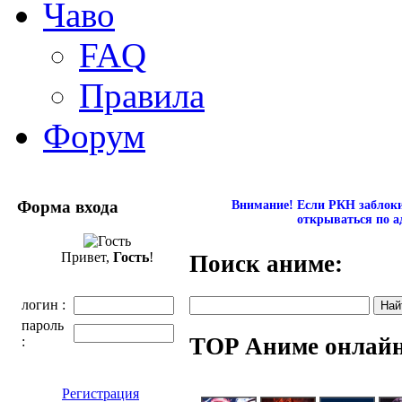
Чаво
FAQ
Правила
Форум
Форма входа
Внимание! Если РКН заблокир
открываться по а
Привет,
Гость
!
Поиск аниме:
логин :
пароль
TOP Аниме онлай
:
Регистрация