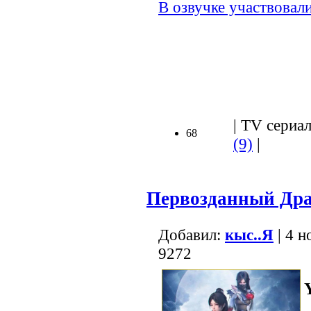
В озвучке участвовали
.
| TV сериал
68
(9)
|
Первозданный Драк
Добавил:
кыс..Я
| 4 н
9272