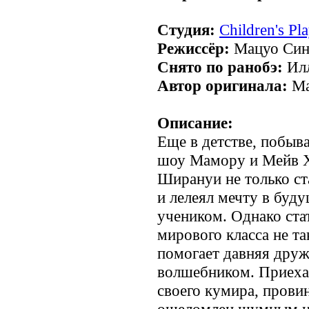
Студия:
Children's Pl
Режиссёр:
Мацуо Си
Снято по ранобэ:
Илл
Автор оригинала:
Ма
Описание:
Еще в детстве, побыв
шоу Мамору и Мейв Х
Ширануи не только ст
и лелеял мечту в буд
учеником. Однако ста
мирового класса не та
помогает давняя друж
волшебником. Приехав
своего кумира, пров