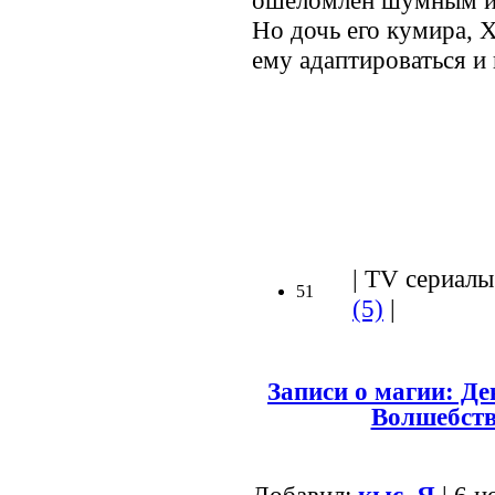
ошеломлен шумным и
Но дочь его кумира, 
ему адаптироваться и
.
| TV сериалы 
51
(5)
|
Записи о магии: Д
Волшебств
Добавил:
кыс..Я
| 6 н