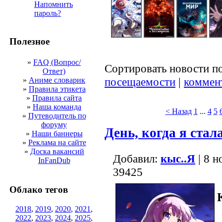
Напомнить
пароль?
Полезное
»
FAQ (Вопрос/
Сортировать новости п
Ответ)
посещаемости
|
коммен
»
Аниме словарик
»
Правила этикета
»
Правила сайта
»
Наша команда
< Назад
1
...
4
5
»
Путеводитель по
форуму
День, когда я стал
»
Наши баннеры
»
Реклама на сайте
»
Доска вакансий
Добавил:
кыс..Я
| 8 н
InFanDub
39425
Облако тегов
2018
,
2019
,
2020
,
2021
,
2022
,
2023
,
2024
,
2025
,