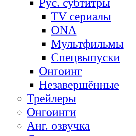
Рус. субтитры
TV сериалы
ONA
Мультфильмы
Спецвыпуски
Онгоинг
Незавершённые
Трейлеры
Онгоинги
Анг. озвучка