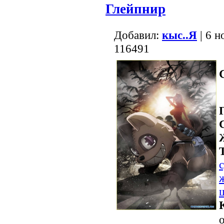
Глейпнир
Добавил:
кыс..Я
| 6 н
116491
о