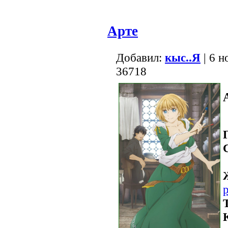
Арте
Добавил:
кыс..Я
| 6 н
36718