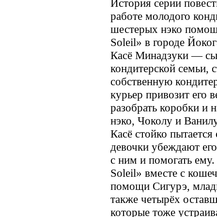
История серии повест
работе молодого конд
шестерых нэко помощ
Soleil» в городе Йоког
Касё Минадзуки — сы
кондитерской семьи, 
собственную кондитер
курьер привозит его в
разобрать коробки и 
нэко, Чоколу и Ванилу
Касё стойко пытается 
девочки убеждают его
с ним и помогать ему.
Soleil» вместе с коше
помощи Сигурэ, младш
также четырёх оставш
которые тоже устраива