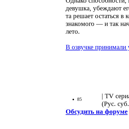
Однако способности,
девушка, убеждают ег
та решает остаться в
знакомого — и так на
лето.
В озвучке принимали 
.
| TV сери
85
(Рус. суб.
Обсудить на форуме