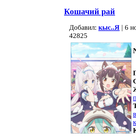
Кошачий рай
Добавил:
кыс..Я
| 6 н
42825