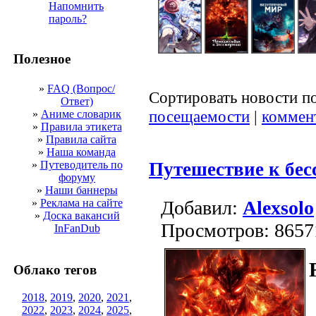
Напомнить
пароль?
Полезное
»
FAQ (Вопрос/
Сортировать новости п
Ответ)
посещаемости
|
коммен
»
Аниме словарик
»
Правила этикета
»
Правила сайта
»
Наша команда
»
Путеводитель по
Путешествие к бе
форуму
»
Наши баннеры
»
Реклама на сайте
Добавил:
Alexsolo
»
Доска вакансий
Просмотров: 8657
InFanDub
Облако тегов
2018
,
2019
,
2020
,
2021
,
2022
,
2023
,
2024
,
2025
,