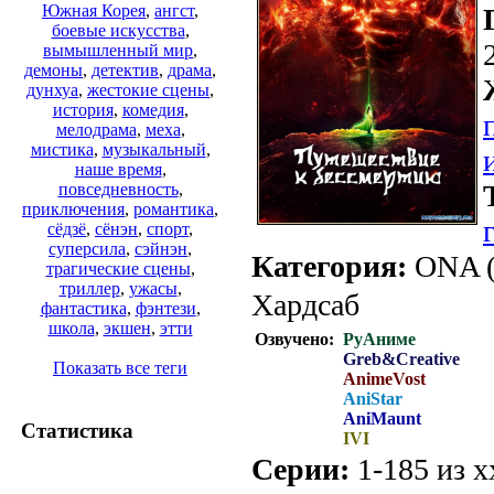
Южная Корея
,
ангст
,
боевые искусства
,
вымышленный мир
,
демоны
,
детектив
,
драма
,
дунхуа
,
жестокие сцены
,
история
,
комедия
,
мелодрама
,
меха
,
мистика
,
музыкальный
,
наше время
,
повседневность
,
приключения
,
романтика
,
сёдзё
,
сёнэн
,
спорт
,
суперсила
,
сэйнэн
,
Категория:
ONA (
трагические сцены
,
триллер
,
ужасы
,
Хардсаб
фантастика
,
фэнтези
,
школа
,
экшен
,
этти
Озвучено:
РуАниме
Greb&Creative
Показать все теги
AnimeVost
AniStar
AniMaunt
Статистика
IVI
Серии:
1-185 из х