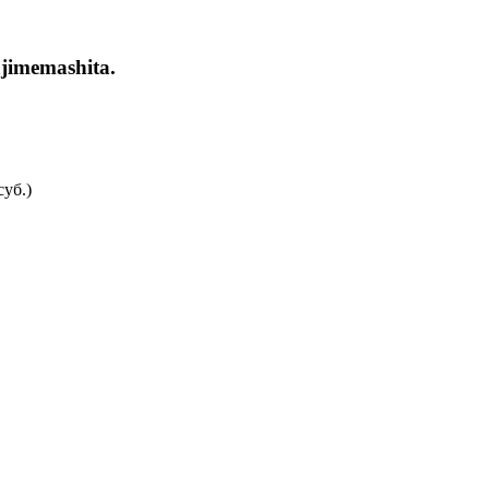
jimemashita.
суб.)