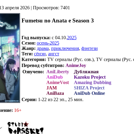
13 апреля 2026 | Просмотров: 7401
Fumetsu no Anata e Season 3
Год выпуска:
c 04.10.
2025
Сезон:
осень-2025
Жанр:
драма
,
приключения
,
фэнтези
Теги:
сёнэн
,
ангст
Категория:
TV сериалы (Рус. озв.), TV сериалы (Рус. 
Перевод субтитров:
AnimeJoy
Озвучено:
AniLiberty
Дубляжная
AniDub
Kazoku Project
AnimeVost
Amazing Dubbing
JAM
SHIZA Project
AniBaza
AniDub Online
Серии:
1-22 из 22 эп., 25 мин.
.
чение:
16+
,