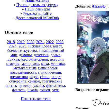
»
Наша команда
»
Путеводитель по форуму
Добавил:
Alexsolo
| 
»
Наши баннеры
»
Реклама на сайте
»
Доска вакансий InFanDub
Облако тегов
2018
,
2019
,
2020
,
2021
,
2022
,
2023
,
2024
,
2025
,
Южная Корея
,
ангст
,
боевые искусства
,
вымышленный
мир
,
демоны
,
детектив
,
драма
,
дунхуа
,
жестокие сцены
,
история
,
комедия
,
мелодрама
,
меха
,
мистика
,
музыкальный
,
наше время
,
повседневность
,
приключения
,
романтика
,
сёдзё
,
сёнэн
,
спорт
,
суперсила
,
сэйнэн
,
трагические
сцены
,
триллер
,
ужасы
,
фантастика
,
Возрастное ограни
фэнтези
,
школа
,
экшен
,
этти
Показать все теги
Студия: