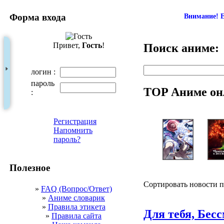
Форма входа
Внимание! Е
Привет,
Гость
!
Поиск аниме:
логин :
пароль
TOP Аниме он
:
Регистрация
Напомнить
пароль?
Полезное
Сортировать новости 
»
FAQ (Вопрос/Ответ)
»
Аниме словарик
»
Правила этикета
Для тебя, Бес
»
Правила сайта