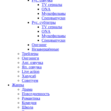
Рус. озвучка
TV сериалы
ONA
Мультфильмы
Спецвыпуски
Рус. субтитры
TV сериалы
ONA
Мультфильмы
Спецвыпуски
Онгоинг
Незавершённые
Трейлеры
Онгоинги
Анг. озвучка
Яп. озвучка
Live action
Хардсаб
Советуем
Жанры
Драма
Повседневность
Романтика
Комедия
Школа