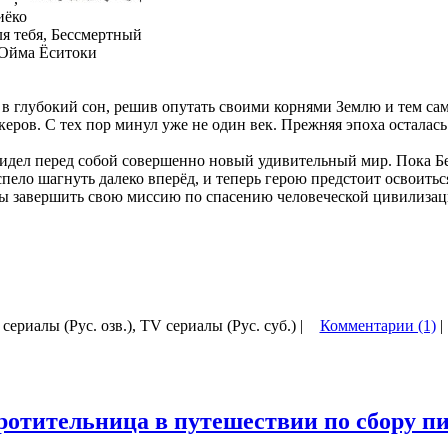
иёко
я тебя, Бессмертный
Ойма Ёситоки
 в глубокий сон, решив опутать своими корнями Землю и тем с
керов. С тех пор минул уже не один век. Прежняя эпоха осталась
.
видел перед собой совершенно новый удивительный мир. Пока Бе
спело шагнуть далеко вперёд, и теперь герою предстоит освоить
ы завершить свою миссию по спасению человеческой цивилизац
 сериалы (Рус. озв.), TV сериалы (Рус. суб.) |
Комментарии (1)
|
отительница в путешествии по сбору п