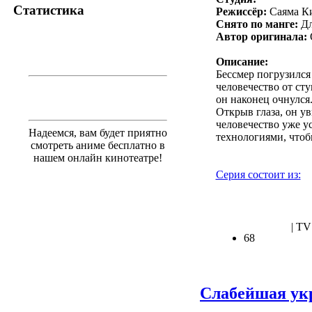
Статистика
Режиссёр:
Саяма К
Снято по манге:
Дл
Автор оригинала:
Описание:
Бессмер погрузился
человечество от сту
он наконец очнулся
Открыв глаза, он у
человечество уже у
Надеемся, вам будет приятно
технологиями, чтоб
смотреть аниме бесплатно в
нашем онлайн кинотеатре!
Серия состоит из:
.
| TV
68
Слабейшая укр