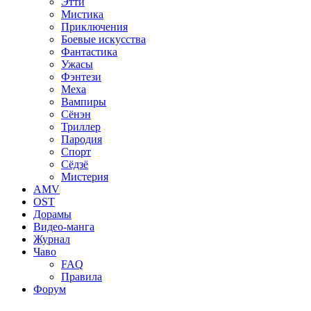
Этти
Мистика
Приключения
Боевые искусства
Фантастика
Ужасы
Фэнтези
Меха
Вампиры
Сёнэн
Триллер
Пародия
Спорт
Сёдзё
Мистерия
AMV
OST
Дорамы
Видео-манга
Журнал
Чаво
FAQ
Правила
Форум