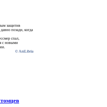
амым защитив
 давно позади, когда
ссмер спал,
ся с новыми
ии.
© AniLibria
итомцев