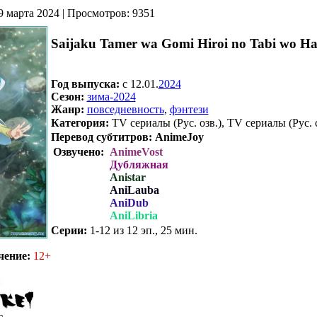
9 марта 2024 | Просмотров: 9351
Saijaku Tamer wa Gomi Hiroi no Tabi wo Ha
Год выпуска:
c 12.01.
2024
Сезон:
зима-2024
Жанр:
повседневность
,
фэнтези
Категория:
TV сериалы (Рус. озв.), TV сериалы (Рус. 
Перевод субтитров:
AnimeJoy
Озвучено:
AnimeVost
Дубляжная
Anistar
AniLauba
AniDub
AniLibria
Серии:
1-12 из 12 эп., 25 мин.
.
чение:
12+