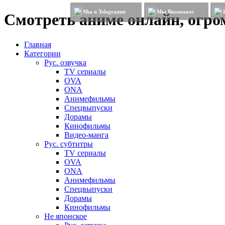
Мы в Telegramm
Мы Вконтакте
Смотреть аниме онлайн, огром
Главная
Категории
Рус. озвучка
TV сериалы
OVA
ONA
Анимефильмы
Спецвыпуски
Дорамы
Кинофильмы
Видео-манга
Рус. субтитры
TV сериалы
OVA
ONA
Анимефильмы
Спецвыпуски
Дорамы
Кинофильмы
Не японское