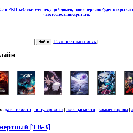
сли РКН заблокирует текущий домен, новое зеркало будет открывать
чтоугодно.animespirit.ru
.
[
Расширенный поиск
]
лайн
по:
дате новости
|
популярности
|
посещаемости
|
комментариям
|
смертный [ТВ-3]