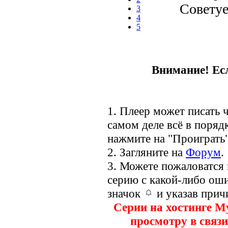
Совету
3
4
5
Внимание! Есл
1. Плеер может писать ч
самом деле всё в порядк
нажмите на "Проиграть"
2. Загляните на
Форум
.
3. Можете пожаловатся
серию с какой-либо оши
значок
и указав прич
Серии на хостинге M
просмотру в связи