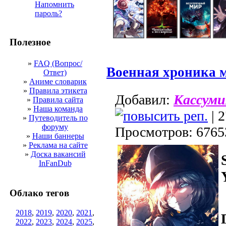
Напомнить
пароль?
Полезное
»
FAQ (Вопрос/
Военная хроника 
Ответ)
»
Аниме словарик
»
Правила этикета
Добавил:
Кассуми
»
Правила сайта
»
Наша команда
| 2
»
Путеводитель по
форуму
Просмотров: 6765
»
Наши баннеры
»
Реклама на сайте
»
Доска вакансий
InFanDub
Облако тегов
2018
,
2019
,
2020
,
2021
,
2022
,
2023
,
2024
,
2025
,