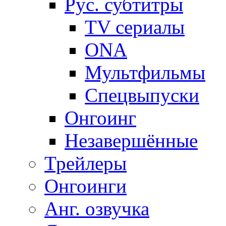
Рус. субтитры
TV сериалы
ONA
Мультфильмы
Спецвыпуски
Онгоинг
Незавершённые
Трейлеры
Онгоинги
Анг. озвучка