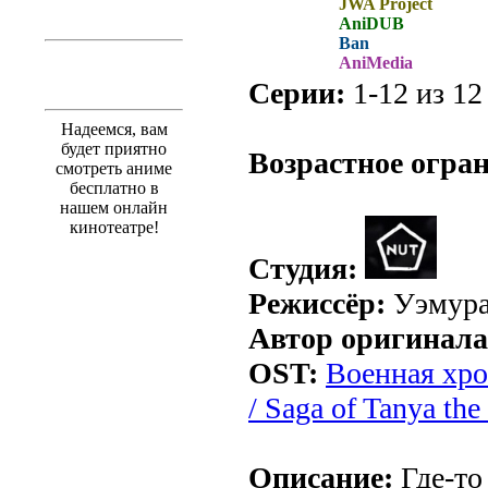
JWA Project
AniDUB
Ban
AniMedia
Серии:
1-12 из 12
.
Надеемся, вам
будет приятно
Возрастное огра
смотреть аниме
бесплатно в
нашем онлайн
кинотеатре!
Студия:
Режиссёр:
Уэмура
Автор оригинала
OST:
Военная хро
/ Saga of Tanya the
Описание:
Где-то