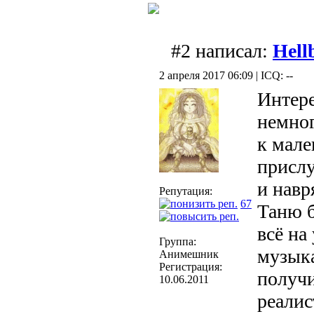
#2 написал:
Hell
2 апреля 2017 06:09 | ICQ: --
Интере
немног
к мале
прислу
и навр
Репутация:
67
Таню б
всё на
Группа:
музыка
Анимешник
Регистрация:
получи
10.06.2011
реалис