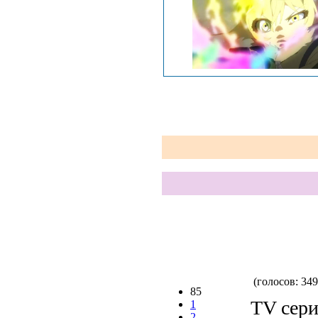
(голосов: 349
85
TV сери
1
2