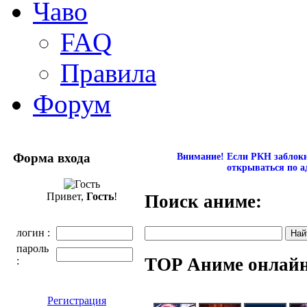
Чаво
FAQ
Правила
Форум
Форма входа
Внимание! Если РКН заблокир
открываться по а
Привет,
Гость
!
Поиск аниме:
логин :
пароль
TOP Аниме онлай
:
Регистрация