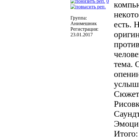
0
компью
некото
Группа:
есть. 
Анимешник
Регистрация:
оригин
23.01.2017
против
челове
тема. 
опенин
услыш
Сюжет:
Рисовк
Саундт
Эмоцио
Итого: