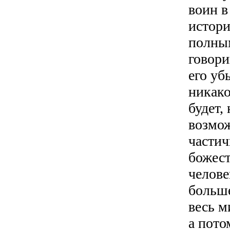
воин в
истори
полным
говори
его уб
никако
будет,
возмож
частич
божест
челове
больше
весь м
а пото