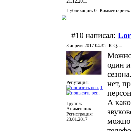
21.12.2011
Публикаций: 0 | Комментариев: 
#10 написал:
Lor
3 апреля 2017 04:35 | ICQ: --
Можно 
один и
сезона
нет, п
Репутация:
1
персон
А како
Группа:
Анимешник
звуков
Регистрация:
можно 
23.01.2017
телефо