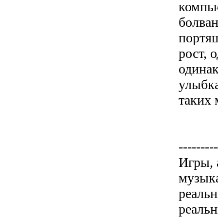
компью
болван
портя
рост, 
одинак
улыбка
таких 
---------
Игры, 
музыка
реаль
реаль