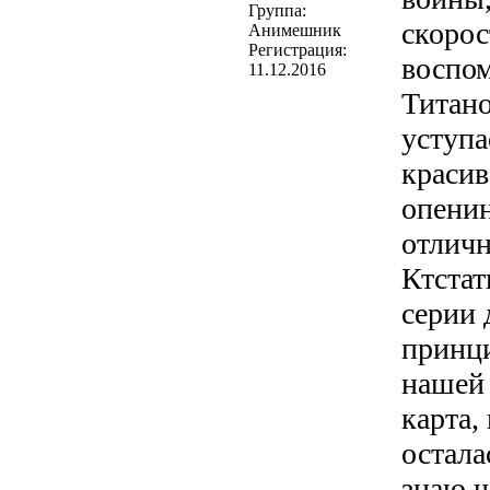
Группа:
скорос
Анимешник
Регистрация:
воспом
11.12.2016
Титано
уступа
краси
опенин
отлич
Ктстат
серии 
принци
нашей 
карта,
осталас
знаю ч