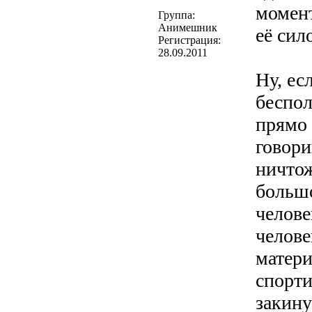
момент
Группа:
Анимешник
её сил
Регистрация:
28.09.2011
Ну, ес
беспо
прямо 
говори
ничтож
больш
челове
челове
матери
спорти
закину