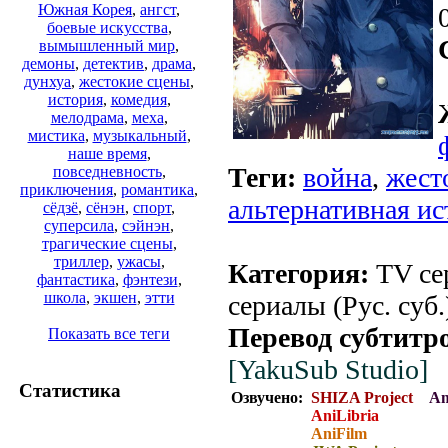
Южная Корея
,
ангст
,
боевые искусства
,
вымышленный мир
,
демоны
,
детектив
,
драма
,
дунхуа
,
жестокие сцены
,
история
,
комедия
,
мелодрама
,
меха
,
мистика
,
музыкальный
,
наше время
,
Теги:
война
,
жест
повседневность
,
приключения
,
романтика
,
альтернативная ис
сёдзё
,
сёнэн
,
спорт
,
суперсила
,
сэйнэн
,
трагические сцены
,
триллер
,
ужасы
,
Категория:
TV сер
фантастика
,
фэнтези
,
школа
,
экшен
,
этти
сериалы (Рус. суб.
Перевод субтитр
Показать все теги
[YakuSub Studio]
Статистика
Озвучено:
SHIZA Project
Am
AniLibria
AniFilm