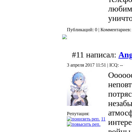
любима
уничт
Публикаций: 0 | Комментариев: 
#11 написал:
Ang
3 апреля 2017 11:51 | ICQ: --
Оооооо
неповт
потря
незабы
атмосф
Репутация:
11
интере
войны,