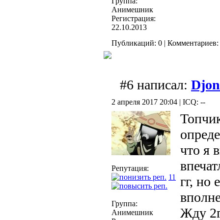
Группа:
Анимешник
Регистрация:
22.10.2013
Публикаций: 0 | Комментариев: 
#6 написал:
Djon
2 апреля 2017 20:04 | ICQ: --
Топчик
опреде
что я 
впечат
Репутация:
11
гг, но
вполне
Группа:
Жду 2г
Анимешник