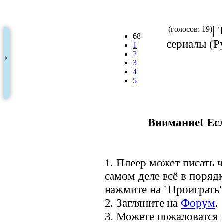
| 
(голосов: 19)
68
сериалы (Ру
1
2
3
4
5
Внимание! Есл
1. Плеер может писать ч
самом деле всё в порядк
нажмите на "Проиграть"
2. Загляните на
Форум
.
3. Можете пожаловатся