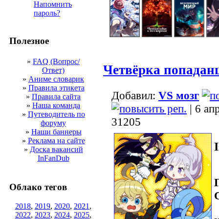
Напомнить
пароль?
Полезное
»
FAQ (Вопрос/
Четвёрка попаданц
Ответ)
»
Аниме словарик
»
Правила этикета
Добавил:
VS мозг
»
Правила сайта
»
Наша команда
| 6 ап
»
Путеводитель по
31205
форуму
»
Наши баннеры
»
Реклама на сайте
»
Доска вакансий
InFanDub
Облако тегов
2018
,
2019
,
2020
,
2021
,
2022
,
2023
,
2024
,
2025
,