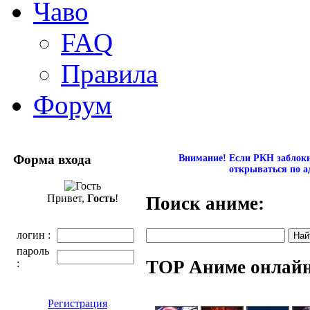
Чаво
FAQ
Правила
Форум
Форма входа
Внимание! Если РКН заблокир
открываться по а
Привет,
Гость
!
Поиск аниме:
логин :
пароль
TOP Аниме онлай
:
Регистрация