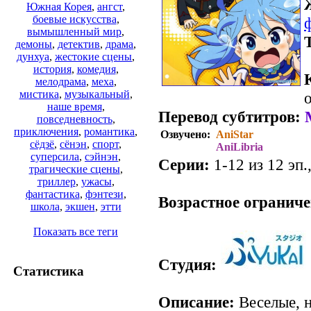
Южная Корея
,
ангст
,
боевые искусства
,
вымышленный мир
,
демоны
,
детектив
,
драма
,
дунхуа
,
жестокие сцены
,
история
,
комедия
,
мелодрама
,
меха
,
мистика
,
музыкальный
,
о
наше время
,
Перевод субтитров:
повседневность
,
приключения
,
романтика
,
Озвучено:
AniStar
сёдзё
,
сёнэн
,
спорт
,
AniLibria
суперсила
,
сэйнэн
,
Серии:
1-12 из 12 эп.
трагические сцены
,
.
триллер
,
ужасы
,
фантастика
,
фэнтези
,
Возрастное ограниче
школа
,
экшен
,
этти
Показать все теги
Студия:
Статистика
Описание:
Веселые, 