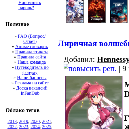
Напомнить
пароль?
Полезное
»
FAQ (Вопрос/
Лиричная волшеб
Ответ)
»
Аниме словарик
»
Правила этикета
»
Правила сайта
Добавил:
Henness
»
Наша команда
| 9
»
Путеводитель по
форуму
»
Наши баннеры
M
»
Реклама на сайте
»
Доска вакансий
D
InFanDub
Облако тегов
Г
2018
,
2019
,
2020
,
2021
,
Ж
2022
,
2023
,
2024
,
2025
,