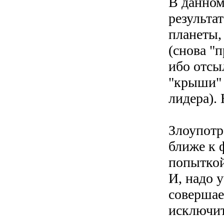
В данном
результа
планеты,
(снова "
ибо отсы
"крыши" 
лидера).
Злоупотр
ближе к 
попыткой
И, надо у
совершае
исключи