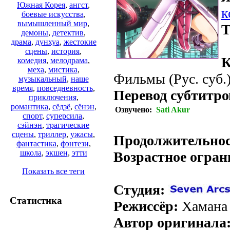
Южная Корея
,
ангст
,
к
боевые искусства
,
вымышленный мир
,
Т
демоны
,
детектив
,
драма
,
дунхуа
,
жестокие
сцены
,
история
,
К
комедия
,
мелодрама
,
меха
,
мистика
,
Фильмы (Рус. суб.
музыкальный
,
наше
время
,
повседневность
,
Перевод субтитро
приключения
,
романтика
,
сёдзё
,
сёнэн
,
Озвучено:
Sati Akur
спорт
,
суперсила
,
.
сэйнэн
,
трагические
сцены
,
триллер
,
ужасы
,
Продолжительнос
фантастика
,
фэнтези
,
школа
,
экшен
,
этти
Возрастное огран
Показать все теги
Студия:
Статистика
Режиссёр:
Хамана
Автор оригинала