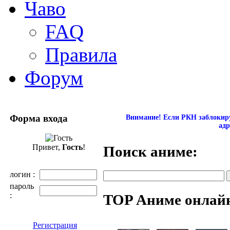
Чаво
FAQ
Правила
Форум
Форма входа
Внимание! Если РКН заблокиру
адр
Привет,
Гость
!
Поиск аниме:
логин :
пароль
:
TOP Аниме онлай
Регистрация