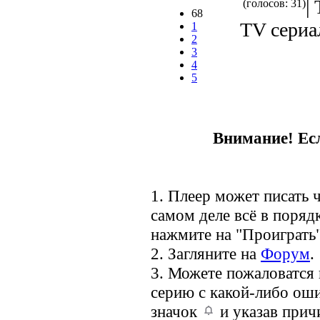
|
(голосов: 31)
68
TV сериал
1
2
3
4
5
Внимание! Есл
1. Плеер может писать ч
самом деле всё в порядк
нажмите на "Проиграть"
2. Загляните на
Форум
.
3. Можете пожаловатся
серию с какой-либо оши
значок
и указав прич