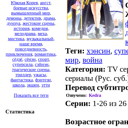
Южная Корея
,
ангст
,
боевые искусства
,
вымышленный мир
,
демоны
,
детектив
,
драма
,
дунхуа
,
жестокие сцены
,
история
,
комедия
,
мелодрама
,
меха
,
мистика
,
музыкальный
,
наше время
,
Теги:
хэнсин
,
суп
повседневность
,
приключения
,
романтика
,
мир
,
война
сёдзё
,
сёнэн
,
спорт
,
суперсила
,
сэйнэн
,
Категория:
TV сер
трагические сцены
,
триллер
,
ужасы
,
сериалы (Рус. суб.
фантастика
,
фэнтези
,
школа
,
экшен
,
этти
Перевод субтитр
Озвучено:
Kedra
Показать все теги
Серии:
1-26 из 26
Статистика
Возрастное огра