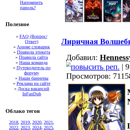
Напомнить
пароль?
Полезное
»
FAQ (Вопрос/
Лиричная Волшебн
Ответ)
»
Аниме словарик
»
Правила этикета
Добавил:
Henness
»
Правила сайта
»
Наша команда
| 9
»
Путеводитель по
форуму
Просмотров: 7115
»
Наши баннеры
»
Реклама на сайте
»
Доска вакансий
InFanDub
Облако тегов
2018
,
2019
,
2020
,
2021
,
2022
,
2023
,
2024
,
2025
,