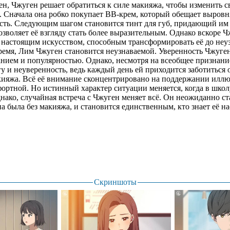
ен, Чжуген решает обратиться к силе макияжа, чтобы изменить с
 Сначала она робко покупает BB-крем, который обещает выровн
сть. Следующим шагом становится тинт для губ, придающий им 
озволяет её взгляду стать более выразительным. Однако вскоре Ч
настоящим искусством, способным трансформировать её до неу
ремя, Лим Чжуген становится неузнаваемой. Уверенность Чжуген 
нием и популярностью. Однако, несмотря на всеобщее признание
у и неуверенность, ведь каждый день ей приходится заботиться 
акияжа. Всё её внимание сконцентрировано на поддержании иллюз
фортной. Но истинный характер ситуации меняется, когда в шко
нако, случайная встреча с Чжуген меняет всё. Он неожиданно ста
на была без макияжа, и становится единственным, кто знает её н
Скриншоты