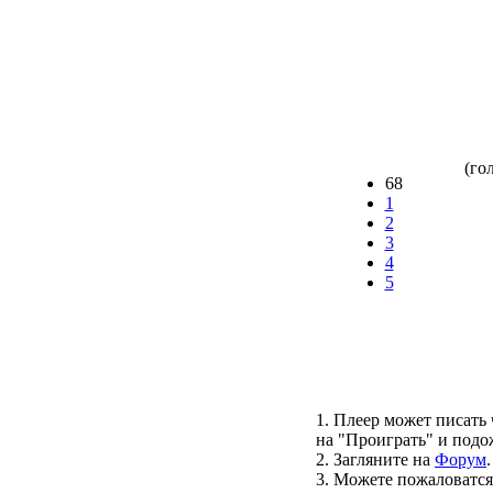
(гол
68
1
2
3
4
5
1. Плеер может писать 
на "Проиграть" и подо
2. Загляните на
Форум
.
3. Можете пожаловатся