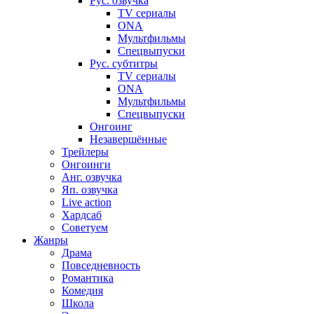
Рус. озвучка
TV сериалы
ONA
Мультфильмы
Спецвыпуски
Рус. субтитры
TV сериалы
ONA
Мультфильмы
Спецвыпуски
Онгоинг
Незавершённые
Трейлеры
Онгоинги
Анг. озвучка
Яп. озвучка
Live action
Хардсаб
Советуем
Жанры
Драма
Повседневность
Романтика
Комедия
Школа