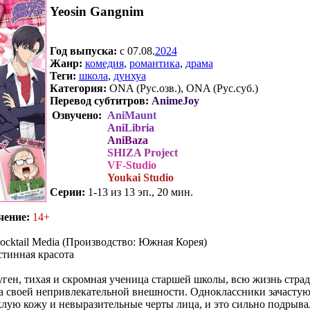
Yeosin Gangnim
Год выпуска:
c 07.08.
2024
Жанр:
комедия
,
романтика
,
драма
Теги:
школа
,
дунхуа
Категория:
ONA (Рус.озв.), ONA (Рус.суб.)
Перевод субтитров:
AnimeJoy
Озвучено:
AniMaunt
AniLibria
AniBaza
SHIZA Project
VF-Studio
Youkai Studio
Серии:
1-13 из 13 эп., 20 мин.
.
чение:
14+
ocktail Media (Производство: Южная Корея)
тинная красота
ен, тихая и скромная ученица старшей школы, всю жизнь страд
а своей непривлекательной внешности. Одноклассники зачасту
клую кожу и невыразительные черты лица, и это сильно подрывал