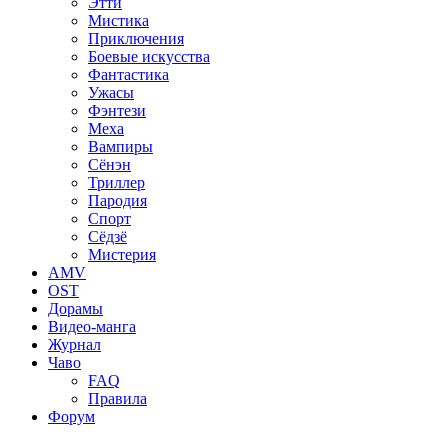
Этти
Мистика
Приключения
Боевые искусства
Фантастика
Ужасы
Фэнтези
Меха
Вампиры
Сёнэн
Триллер
Пародия
Спорт
Сёдзё
Мистерия
AMV
OST
Дорамы
Видео-манга
Журнал
Чаво
FAQ
Правила
Форум