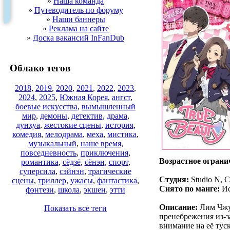
»
Наша команда
»
Путеводитель по форуму
»
Наши баннеры
»
Реклама на сайте
»
Доска вакансий InFanDub
Облако тегов
2018
,
2019
,
2020
,
2021
,
2022
,
2023
,
2024
,
2025
,
Южная Корея
,
ангст
,
боевые искусства
,
вымышленный
мир
,
демоны
,
детектив
,
драма
,
дунхуа
,
жестокие сцены
,
история
,
комедия
,
мелодрама
,
меха
,
мистика
,
музыкальный
,
наше время
,
повседневность
,
приключения
,
Возрастное ограни
романтика
,
сёдзё
,
сёнэн
,
спорт
,
суперсила
,
сэйнэн
,
трагические
Студия:
Studio N, C
сцены
,
триллер
,
ужасы
,
фантастика
,
Снято по манге:
Ис
фэнтези
,
школа
,
экшен
,
этти
Описание:
Лим Чжуг
Показать все теги
пренебрежения из-з
внимание на её тус