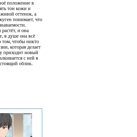
воё положение в
ять тон кожи и
живой оттенок, а
жуген понимает, что
знаваемости.
растёт, и она
, в душе она всё
о том, чтобы никто
ии, которая делает
лу приходит новый
лкивается с ней в
астоящий облик.