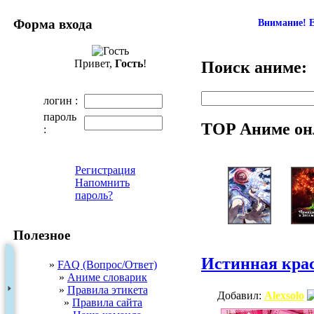
Форма входа
Внимание! Е
Привет,
Гость
!
Поиск аниме:
логин :
пароль
TOP Аниме он
:
Регистрация
Напомнить
пароль?
Полезное
Истинная кра
»
FAQ (Вопрос/Ответ)
»
Аниме словарик
»
Правила этикета
Добавил:
Alexsolo
»
Правила сайта