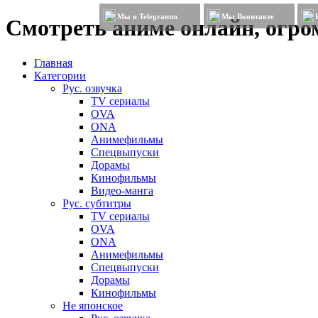
Мы в Telegramm
Мы Вконтакте
Смотреть аниме онлайн, огром
Главная
Категории
Рус. озвучка
TV сериалы
OVA
ONA
Анимефильмы
Спецвыпуски
Дорамы
Кинофильмы
Видео-манга
Рус. субтитры
TV сериалы
OVA
ONA
Анимефильмы
Спецвыпуски
Дорамы
Кинофильмы
Не японское