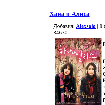
Хана и Алиса
Добавил:
Alexsolo
| 8
34630
о
a