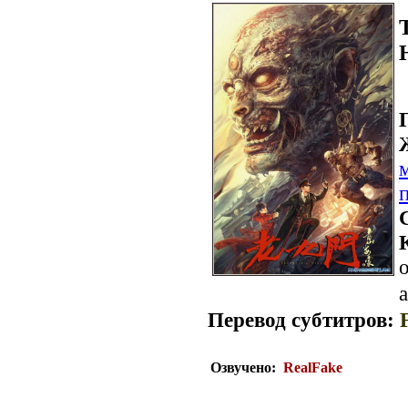
о
a
Перевод субтитров:
Озвучено:
RealFake