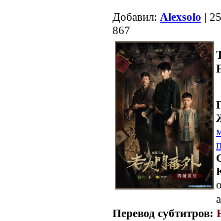
Добавил:
Alexsolo
| 2
867
о
a
Перевод субтитров: