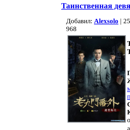
Таинственная дев
Добавил:
Alexsolo
| 2
968
о
a