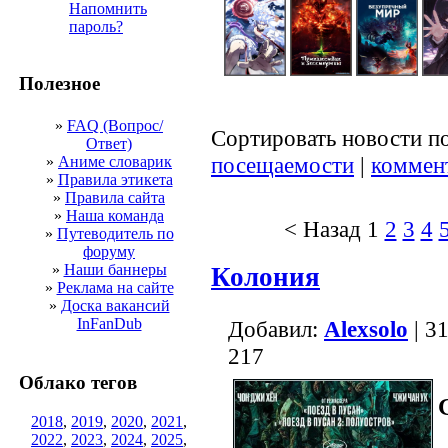
Напомнить
пароль?
Полезное
»
FAQ (Вопрос/
Сортировать новости п
Ответ)
посещаемости
|
коммен
»
Аниме словарик
»
Правила этикета
»
Правила сайта
»
Наша команда
< Назад
1
2
3
4
»
Путеводитель по
форуму
»
Наши баннеры
Колония
»
Реклама на сайте
»
Доска вакансий
InFanDub
Добавил:
Alexsolo
| 3
217
Облако тегов
2018
,
2019
,
2020
,
2021
,
2022
,
2023
,
2024
,
2025
,