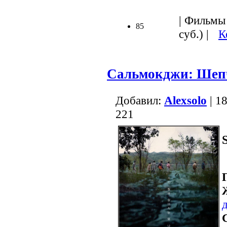
| Фильмы 
85
суб.) |
К
Сальмокджи: Шеп
Добавил:
Alexsolo
| 1
221