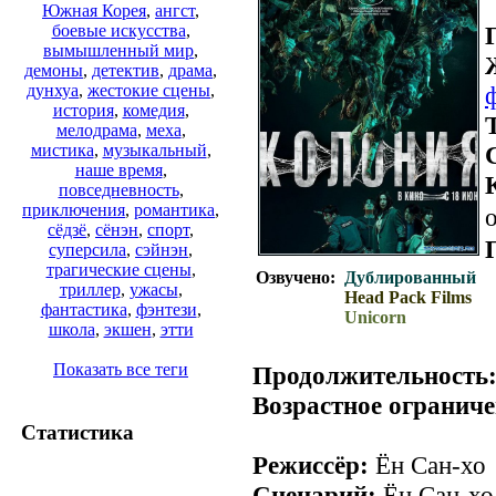
Южная Корея
,
ангст
,
боевые искусства
,
вымышленный мир
,
демоны
,
детектив
,
драма
,
дунхуа
,
жестокие сцены
,
история
,
комедия
,
мелодрама
,
меха
,
мистика
,
музыкальный
,
наше время
,
повседневность
,
приключения
,
романтика
,
о
сёдзё
,
сёнэн
,
спорт
,
суперсила
,
сэйнэн
,
трагические сцены
,
Озвучено:
Дублированный
триллер
,
ужасы
,
Head Pack Films
фантастика
,
фэнтези
,
Unicorn
школа
,
экшен
,
этти
Показать все теги
Продолжительность
Возрастное ограниче
Статистика
Режиссёр:
Ён Сан-хо
Сценарий:
Ён Сан-хо