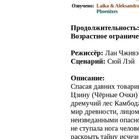
Озвучено:
Laika & Aleksandr
Phoenixes
Продолжительность
Возрастное ограниче
Режиссёр:
Лан Чживэ
Сценарий:
Сюй Лэй
Описание:
Спасая давних товар
Цзину (Чёрные Очки) 
дремучий лес Камбодж
мир древности, лицом
неизведанными опасно
не ступала нога челов
раскрыть тайну исчез