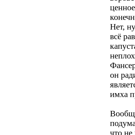
ценное
конечн
Нет, н
всё ра
капуст
неплох
Фансер
он рад
являет
имха п
Вообще
подума
что не