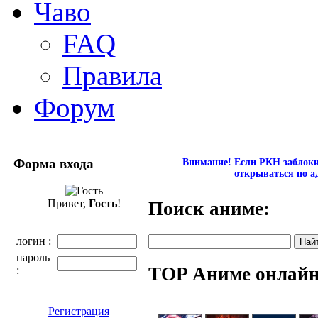
Чаво
FAQ
Правила
Форум
Форма входа
Внимание! Если РКН заблокир
открываться по а
Привет,
Гость
!
Поиск аниме:
логин :
пароль
TOP Аниме онлай
:
Регистрация