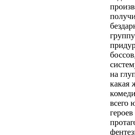
произв
получи
безда
группу
приду
боссов
систем
на глу
какая 
комеди
всего 
героев
протаг
фентез