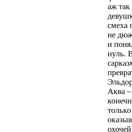
аж так
девушк
смеха 
не дюж
и поня
нуль. 
сарказ
превра
Эльдор
Аква –
конечн
только
оказыв
охочей