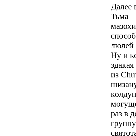
Далее 
Тьма –
мазохи
способ
люлей 
Ну и к
эдакая
из Chu
шизану
колдун
могуще
раз в 
группу
святот