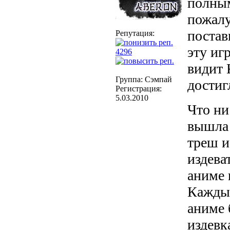
полным
пожал
постав
Репутация:
эту иг
4296
видит 
Группа: Сэмпай
достиг
Регистрация:
5.03.2010
Что ни
вышла 
треш и
издева
аниме
Кажды
аниме 
издевк