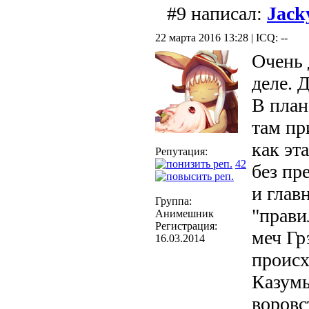
#9 написал:
Jack
22 марта 2016 13:28 | ICQ: --
Очень 
деле. 
В план
там пр
как эт
Репутация:
42
без пр
и глав
Группа:
"прави
Анимешник
Регистрация:
меч Гр
16.03.2014
происх
Казумы
воровс