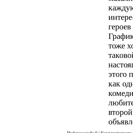
каждую
интере
героев
График
тоже х
таково
настоя
этого 
как од
комеди
любите
второй
объявл