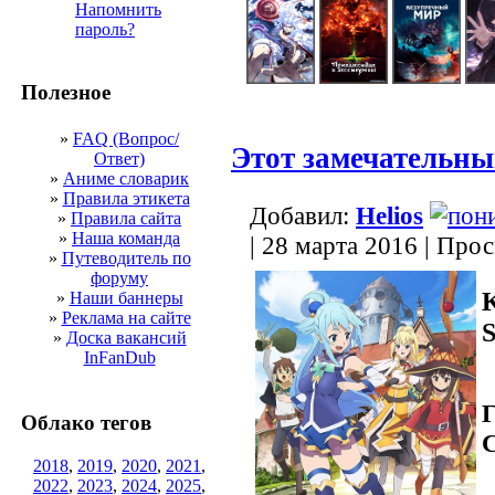
Напомнить
пароль?
Полезное
»
FAQ (Вопрос/
Этот замечательны
Ответ)
»
Аниме словарик
»
Правила этикета
Добавил:
Helios
»
Правила сайта
»
Наша команда
| 28 марта 2016 | Про
»
Путеводитель по
форуму
K
»
Наши баннеры
»
Реклама на сайте
S
»
Доска вакансий
InFanDub
Г
Облако тегов
С
2018
,
2019
,
2020
,
2021
,
2022
,
2023
,
2024
,
2025
,