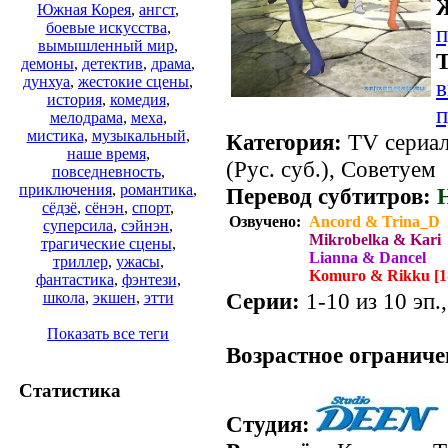
Южная Корея
,
ангст
,
боевые искусства
,
п
вымышленный мир
,
Т
демоны
,
детектив
,
драма
,
дунхуа
,
жестокие сцены
,
история
,
комедия
,
п
мелодрама
,
меха
,
мистика
,
музыкальный
,
Категория:
TV сериалы
наше время
,
(Рус. суб.), Советуем
повседневность
,
приключения
,
романтика
,
Перевод субтитров:
сёдзё
,
сёнэн
,
спорт
,
Озвучено:
Ancord & Trina_D
суперсила
,
сэйнэн
,
Mikrobelka & Kari
трагические сцены
,
Lianna & Dancel
триллер
,
ужасы
,
Komuro & Rikku [1-
фантастика
,
фэнтези
,
Серии:
1-10 из 10 эп.
школа
,
экшен
,
этти
.
Показать все теги
Возрастное ограниче
Статистика
Студия: