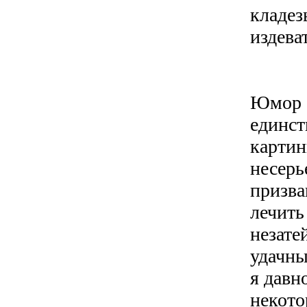
кладез
издева
Юмор с
единст
картин
несерь
призва
лечить
незате
удачны
я давн
некото