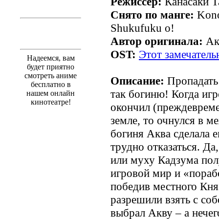
Режиссёр:
Канасаки Т
Снято по манге:
Kono 
Shukufuku o!
Автор оригинала:
Ак
OST:
Этот замечатель
Надеемся, вам
будет приятно
смотреть аниме
Описание:
Пропадать 
бесплатно в
так богиню! Когда иг
нашем онлайн
кинотеатре!
окончил (преждевреме
земле, то очнулся в м
богиня Аква сделала 
трудно отказаться. Да
или муху Кадзума пол
игровой мир и «пораб
победив местного Кн
разрешили взять с соб
выбрал Акву – а нече