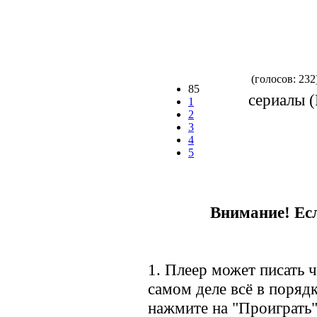
(голосов: 232
85
сериалы (
1
2
3
4
5
Внимание! Есл
1. Плеер может писать ч
самом деле всё в порядк
нажмите на "Проиграть"