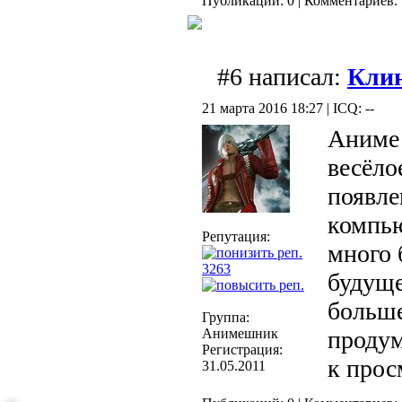
Публикаций: 0 | Комментариев: 
#6 написал:
Кли
21 марта 2016 18:27 | ICQ: --
Аниме 
весёло
появле
компью
Репутация:
много 
3263
будуще
больше
Группа:
Анимешник
проду
Регистрация:
к прос
31.05.2011