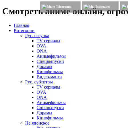
Мы в Telegramm
Мы Вконтакте
Смотреть аниме онлайн, огром
Главная
Категории
Рус. озвучка
TV сериалы
OVA
ONA
Анимефильмы
Спецвыпуски
Дорамы
Кинофильмы
Видео-манга
Рус. субтитры
TV сериалы
OVA
ONA
Анимефильмы
Спецвыпуски
Дорамы
Кинофильмы
Не японское