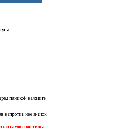
етуем
 перед паникой нажмите
в напротив неё значок
тью самого хостинга.