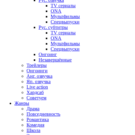
Рус. озвучка
TV сериалы
ONA
Мультфильмы
Спецвыпуски
Рус. субтитры
TV сериалы
ONA
Мультфильмы
Спецвыпуски
Онгоинг
Незавершённые
Трейлеры
Онгоинги
Анг. озвучка
Яп. озвучка
Live action
Хардсаб
Советуем
Жанры
Драма
Повседневность
Романтика
Комедия
Школа