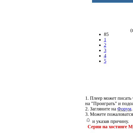
(
85
1
2
3
4
5
1. Плеер может писать 
на "Проиграть" и подо
2. Загляните на
Форум
.
3. Можете пожаловатся
и указав причину.
Серии на хостинге M