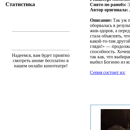
Статистика
Снято по ранобэ:
Э
Автор оригинала:
Описание:
Так уж п
оборвалась в резул
жив-здоров, а пере
стала объяснять, ч
какой-то-там другой
гляди!» — продолжа
способность. Хочеш
Надеемся, вам будет приятно
так как, что выбир
смотреть аниме бесплатно в
выбил Богиню из ко
нашем онлайн кинотеатре!
Серия состоит из:
.