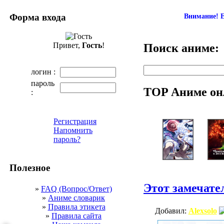
Форма входа
Внимание! Е
Привет,
Гость
!
Поиск аниме:
логин :
пароль
TOP Аниме он
:
Регистрация
Напомнить
пароль?
Полезное
Этот замечате
»
FAQ (Вопрос/Ответ)
»
Аниме словарик
»
Правила этикета
Добавил:
Alexsolo
»
Правила сайта