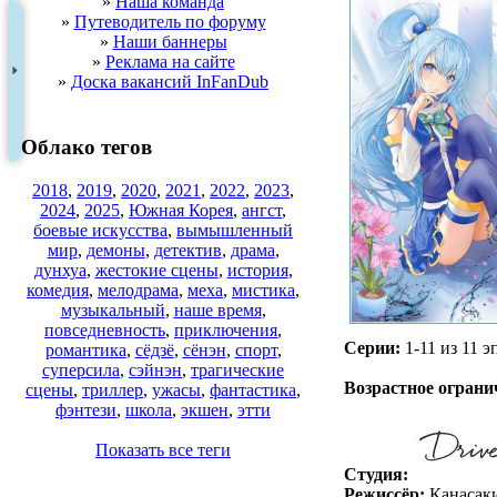
»
Наша команда
»
Путеводитель по форуму
»
Наши баннеры
»
Реклама на сайте
»
Доска вакансий InFanDub
Облако тегов
2018
,
2019
,
2020
,
2021
,
2022
,
2023
,
2024
,
2025
,
Южная Корея
,
ангст
,
боевые искусства
,
вымышленный
мир
,
демоны
,
детектив
,
драма
,
дунхуа
,
жестокие сцены
,
история
,
комедия
,
мелодрама
,
меха
,
мистика
,
музыкальный
,
наше время
,
повседневность
,
приключения
,
Серии:
1-11 из 11 эп
романтика
,
сёдзё
,
сёнэн
,
спорт
,
.
суперсила
,
сэйнэн
,
трагические
Возрастное ограни
сцены
,
триллер
,
ужасы
,
фантастика
,
фэнтези
,
школа
,
экшен
,
этти
Показать все теги
Студия:
Режиссёр:
Канасак