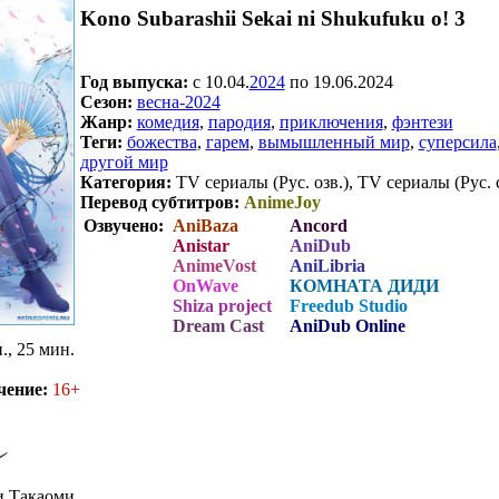
Kono Subarashii Sekai ni Shukufuku o! 3
Год выпуска:
c 10.04.
2024
по 19.06.2024
Сезон:
весна-2024
Жанр:
комедия
,
пародия
,
приключения
,
фэнтези
Теги:
божества
,
гарем
,
вымышленный мир
,
суперсила
другой мир
Категория:
TV сериалы (Рус. озв.), TV сериалы (Рус. 
Перевод субтитров:
AnimeJoy
Озвучено:
AniBaza
Ancord
Anistar
AniDub
AnimeVost
AniLibria
OnWave
КОМНАТА ДИДИ
Shiza project
Freedub Studio
Dream Cast
AniDub Online
., 25 мин.
чение:
16+
и Такаоми