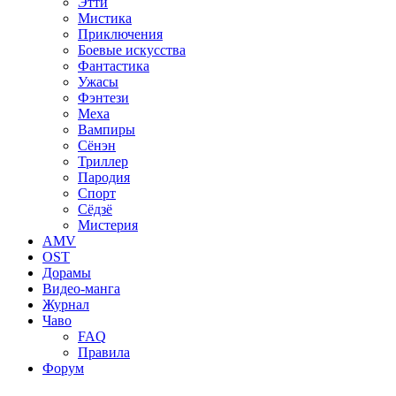
Этти
Мистика
Приключения
Боевые искусства
Фантастика
Ужасы
Фэнтези
Меха
Вампиры
Сёнэн
Триллер
Пародия
Спорт
Сёдзё
Мистерия
AMV
OST
Дорамы
Видео-манга
Журнал
Чаво
FAQ
Правила
Форум