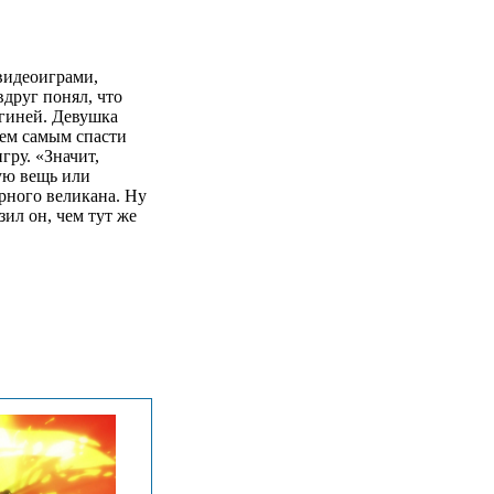
видеоиграми,
друг понял, что
гиней. Девушка
тем самым спасти
гру. «Значит,
ую вещь или
орного великана. Ну
ил он, чем тут же