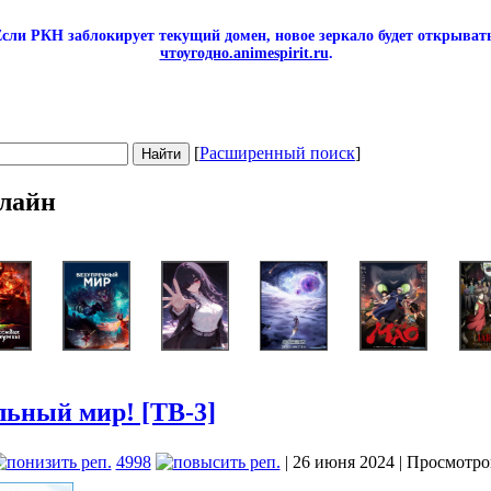
сли РКН заблокирует текущий домен, новое зеркало будет открывать
чтоугодно.animespirit.ru
.
[
Расширенный поиск
]
лайн
льный мир! [ТВ-3]
4998
| 26 июня 2024 | Просмотро