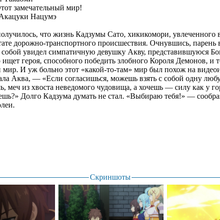
тот замечательный мир!
Акацуки Нацумэ
олучилось, что жизнь Кадзумы Сато, хикикомори, увлеченного 
ьтате дорожно-транспортного происшествия. Очнувшись, парень в
д собой увидел симпатичную девушку Акву, представившуюся Бо
то ищет героя, способного победить злобного Короля Демонов, и 
 мир. И уж больно этот «какой-то-там» мир был похож на видеои
ла Аква, — «Если согласишься, можешь взять с собой одну люб
ь, меч из хвоста неведомого чудовища, а хочешь — силу как у г
аешь?» Долго Кадзума думать не стал. «Выбираю тебя!» — сообраз
леи.
Скриншоты