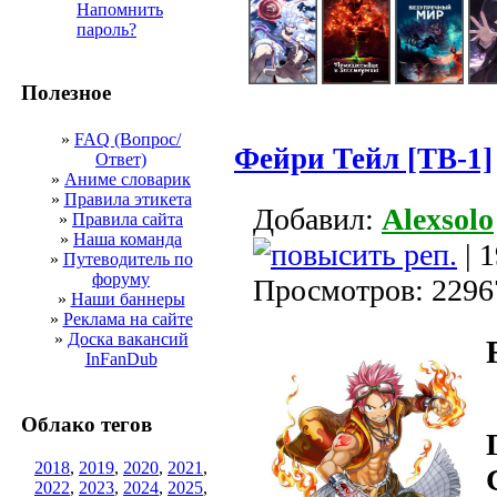
Напомнить
пароль?
Полезное
»
FAQ (Вопрос/
Фейри Тейл [ТВ-1]
Ответ)
»
Аниме словарик
»
Правила этикета
Добавил:
Alexsolo
»
Правила сайта
»
Наша команда
| 1
»
Путеводитель по
форуму
Просмотров: 2296
»
Наши баннеры
»
Реклама на сайте
»
Доска вакансий
InFanDub
Облако тегов
2018
,
2019
,
2020
,
2021
,
2022
,
2023
,
2024
,
2025
,