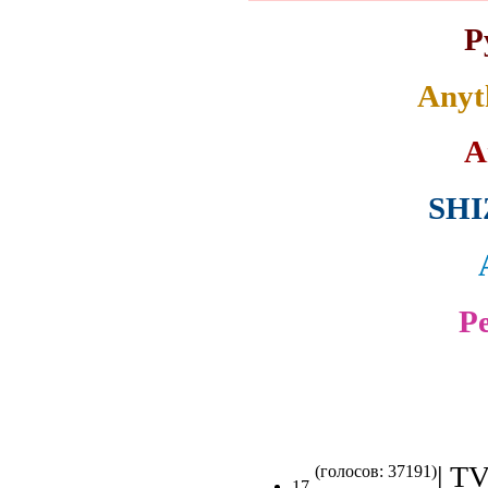
Р
Anyt
A
SHI
P
| TV
(голосов: 37191)
17