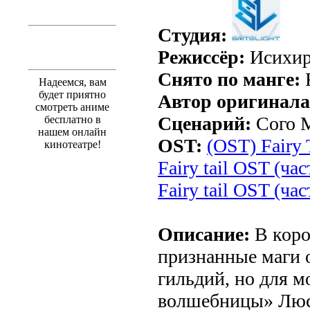
Студия:
Режиссёр:
Исихир
Снято по манге:
F
Надеемся, вам
будет приятно
Автор оригинала
смотреть аниме
Сценарий:
Сого 
бесплатно в
нашем онлайн
OST:
(OST) Fairy 
кинотеатре!
Fairy tail OST (час
Fairy tail OST (час
Описание:
В коро
признанные маги 
гильдий, но для 
волшебницы» Лю