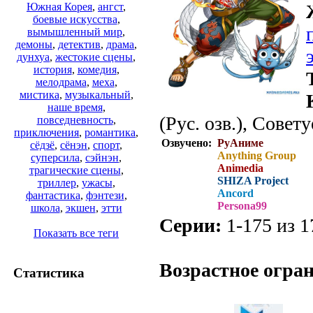
Южная Корея
,
ангст
,
боевые искусства
,
вымышленный мир
,
демоны
,
детектив
,
драма
,
дунхуа
,
жестокие сцены
,
история
,
комедия
,
мелодрама
,
меха
,
мистика
,
музыкальный
,
наше время
,
(Рус. озв.), Совет
повседневность
,
приключения
,
романтика
,
Озвучено:
РуАниме
сёдзё
,
сёнэн
,
спорт
,
Anything Group
суперсила
,
сэйнэн
,
Animedia
трагические сцены
,
SHIZA Project
триллер
,
ужасы
,
Ancord
фантастика
,
фэнтези
,
Persona99
школа
,
экшен
,
этти
Серии:
1-175 из 1
Показать все теги
.
Возрастное огра
Статистика