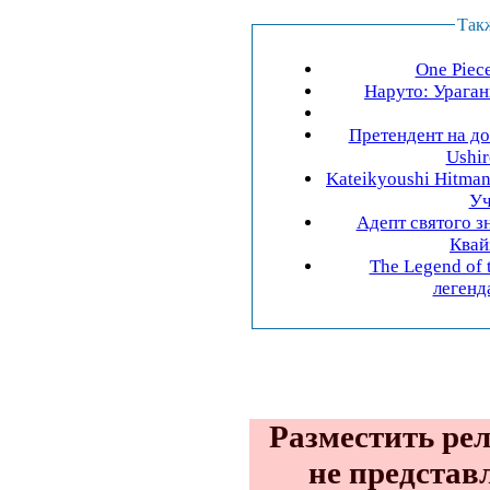
Так
One Piec
Наруто: Ураган
Претендент на до
Ushir
Kateikyoushi Hitman
Уч
Адепт святого зн
Квайз
The Legend of 
легенда
Разместить рел
не предста