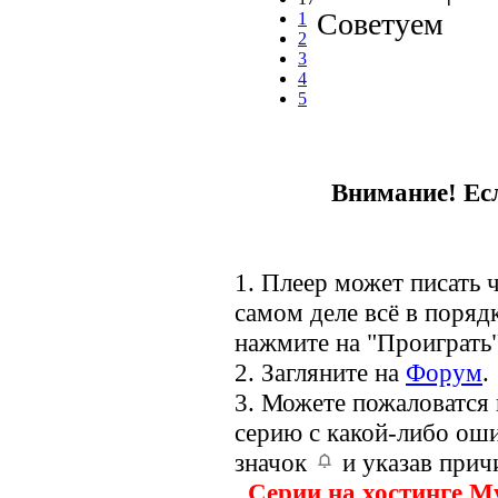
Советуем
1
2
3
4
5
Внимание! Есл
1. Плеер может писать ч
самом деле всё в порядк
нажмите на "Проиграть"
2. Загляните на
Форум
.
3. Можете пожаловатся
серию с какой-либо оши
значок
и указав прич
Серии на хостинге M