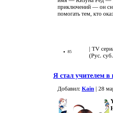
имя — Кизуна Ред — 
приключений — он сно
помогать тем, кто оказ
.
| TV сери
85
(Рус. суб.
Я стал учителем в
Добавил:
Kain
| 28 ма