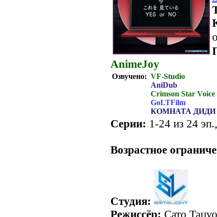
о
AnimeJoy
Озвучено:
VF-Studio
AniDub
Crimson Star Voice
GoLTFilm
КОМНАТА ДИДИ
Серии:
1-24 из 24 эп.
.
Возрастное ограниче
Студия:
Режиссёр:
Сато Тацу