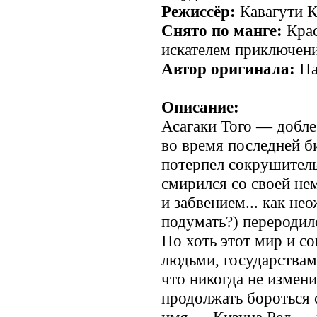
Режиссёр:
Кавагути 
Снято по манге:
Крас
искателем приключени
Автор оригинала:
На
Описание:
Асагаки Того — добл
во время последней б
потерпел сокрушител
смирился со своей н
и забвением... как не
подумать?) переродил
Но хоть этот мир и с
людьми, государствам
что никогда не измени
продолжать бороться 