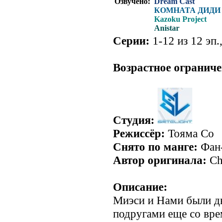
Озвучено:
Dream Cast
КОМНАТА ДИДИ
Kazoku Project
Anistar
Серии:
1-12 из 12 эп.
.
Возрастное ограниче
Студия:
Режиссёр:
Тояма Со
Снято по манге:
Фан-
Автор оригинала:
Ch
Описание:
Миэси и Нами были д
подругами еще со вре