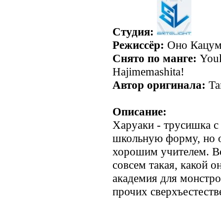
Студия:
Режиссёр:
Оно Кацу
Снято по манге:
Youk
Hajimemashita!
Автор оригинала:
Та
Описание:
Харуаки - трусишка 
школьную форму, но о
хорошим учителем. Во
совсем такая, какой он
академия для монстро
прочих сверхъестест
.