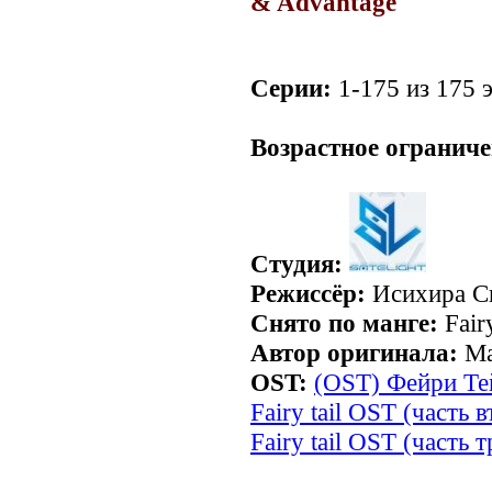
& Advantage
Серии:
1-175 из 175 э
.
Возрастное ограниче
Студия:
Режиссёр:
Исихира С
Снято по манге:
Fairy
Автор оригинала:
Ма
OST:
(OST) Фейри Тейл
Fairy tail OST (часть 
Fairy tail OST (часть т