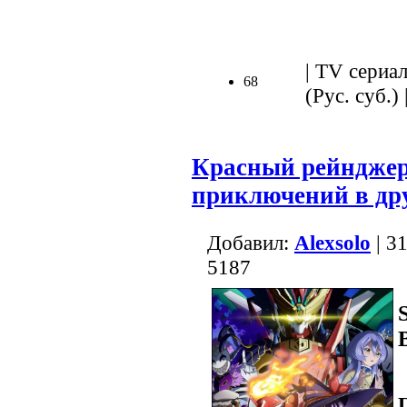
.
| TV сериал
68
(Рус. суб.) 
Красный рейнджер
приключений в др
Добавил:
Alexsolo
| 3
5187