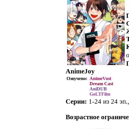
о
AnimeJoy
Озвучено:
AnimeVost
Dream Cast
AniDUB
GoLTFilm
Серии:
1-24 из 24 эп.
.
Возрастное ограниче