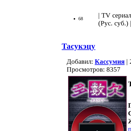
| TV сериал
68
(Рус. суб.) 
Тасукэцу
Добавил:
Кассумия
| 
Просмотров: 8357