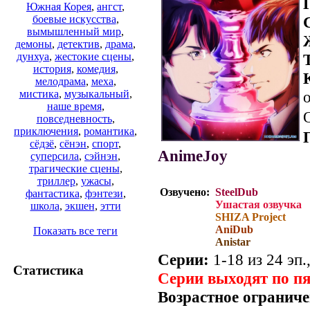
Южная Корея
,
ангст
,
боевые искусства
,
вымышленный мир
,
демоны
,
детектив
,
драма
,
дунхуа
,
жестокие сцены
,
история
,
комедия
,
мелодрама
,
меха
,
о
мистика
,
музыкальный
,
наше время
,
повседневность
,
приключения
,
романтика
,
сёдзё
,
сёнэн
,
спорт
,
AnimeJoy
суперсила
,
сэйнэн
,
трагические сцены
,
триллер
,
ужасы
,
Озвучено:
SteelDub
фантастика
,
фэнтези
,
Ушастая озвучка
школа
,
экшен
,
этти
SHIZA Project
AniDub
Показать все теги
Anistar
Серии:
1-18 из 24 эп.
Статистика
Серии выходят по п
Возрастное ограниче