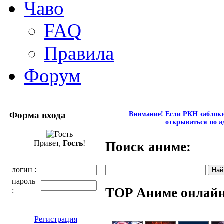
Чаво
FAQ
Правила
Форум
Форма входа
Внимание! Если РКН заблокир
открываться по а
Привет,
Гость
!
Поиск аниме:
логин :
пароль
TOP Аниме онлай
:
Регистрация