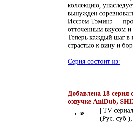
коллекцию, унаследуе
вынужден соревноват
Иссэем Томинэ — про
отточенным вкусом и
Теперь каждый шаг в 
страстью к вину и бор
Серия состоит из:
.
Добавлена 18 серия 
озвучке AniDub, SHI
| TV сериал
68
(Рус. суб.)