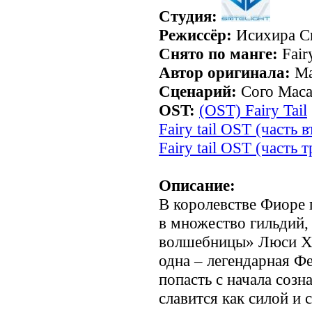
Студия:
Режиссёр:
Исихира С
Снято по манге:
Fairy
Автор оригинала:
Ма
Сценарий:
Сого Маса
OST:
(OST) Fairy Tail
Fairy tail OST (часть 
Fairy tail OST (часть т
Описание:
В королевстве Фиоре
в множество гильдий,
волшебницы» Люси Ха
одна – легендарная Фе
попасть с начала созн
славится как силой и