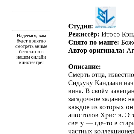
Студия:
Режиссёр:
Итосо Кэн
Надеемся, вам
будет приятно
Снято по манге:
Боже
смотреть аниме
Автор оригинала:
Аг
бесплатно в
нашем онлайн
кинотеатре!
Описание:
Смерть отца, известно
Сидзуку Кандзаки нач
вина. В своём завеща
загадочное задание: н
каждое из которых он
апостолов Христа. Эт
свету — где‐то в стар
частных коллекционер