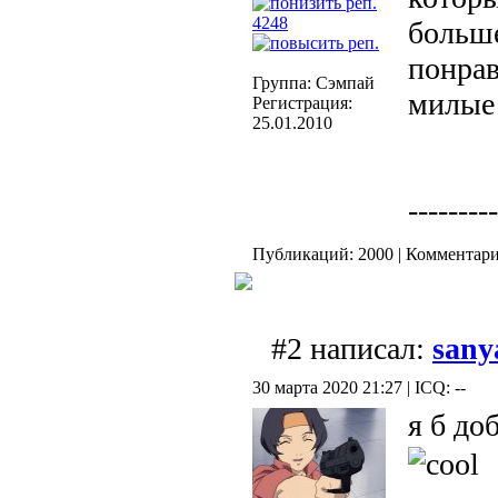
4248
больше
понрав
Группа: Сэмпай
милые 
Регистрация:
25.01.2010
---------
Публикаций: 2000 | Комментарие
#2 написал:
sany
30 марта 2020 21:27 | ICQ: --
я б до