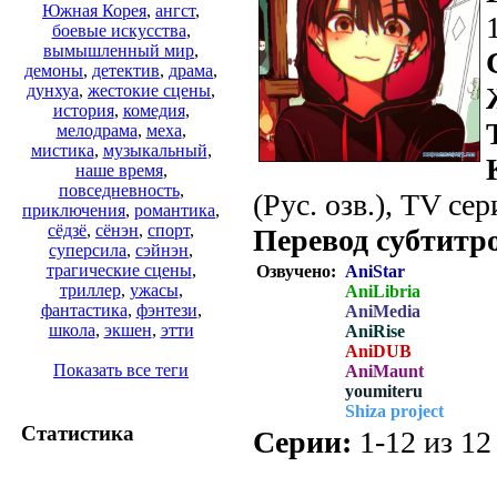
Южная Корея
,
ангст
,
боевые искусства
,
вымышленный мир
,
демоны
,
детектив
,
драма
,
дунхуа
,
жестокие сцены
,
история
,
комедия
,
мелодрама
,
меха
,
мистика
,
музыкальный
,
наше время
,
повседневность
,
(Рус. озв.), TV сер
приключения
,
романтика
,
сёдзё
,
сёнэн
,
спорт
,
Перевод субтитр
суперсила
,
сэйнэн
,
трагические сцены
,
Озвучено:
AniStar
триллер
,
ужасы
,
AniLibria
фантастика
,
фэнтези
,
AniMedia
школа
,
экшен
,
этти
AniRise
AniDUB
Показать все теги
AniMaunt
youmiteru
Shiza project
Статистика
Серии:
1-12 из 12 
.