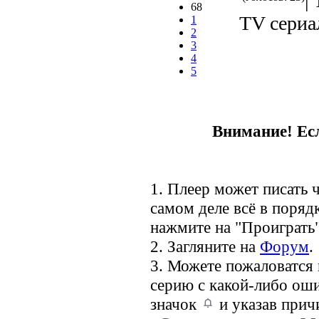
|
68
TV сериал
1
2
3
4
5
Внимание! Есл
1. Плеер может писать ч
самом деле всё в порядк
нажмите на "Проиграть"
2. Загляните на
Форум
.
3. Можете пожаловатся
серию с какой-либо оши
значок
и указав прич