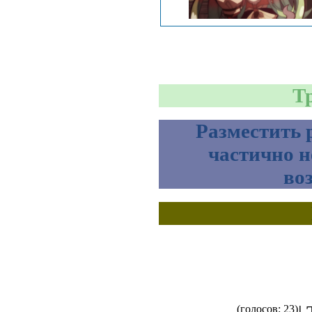
Т
Разместить 
частично н
во
(голосов: 23)