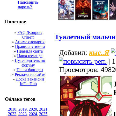
Напомнить
пароль?
Полезное
»
FAQ (Вопрос/
Туалетный мальчи
Ответ)
»
Аниме словарик
»
Правила этикета
кыс..Я
Добавил:
»
Правила сайта
»
Наша команда
| 1
»
Путеводитель по
форуму
Просмотров: 4982
»
Наши баннеры
»
Реклама на сайте
»
Доска вакансий
InFanDub
Облако тегов
2018
,
2019
,
2020
,
2021
,
2022
,
2023
,
2024
,
2025
,