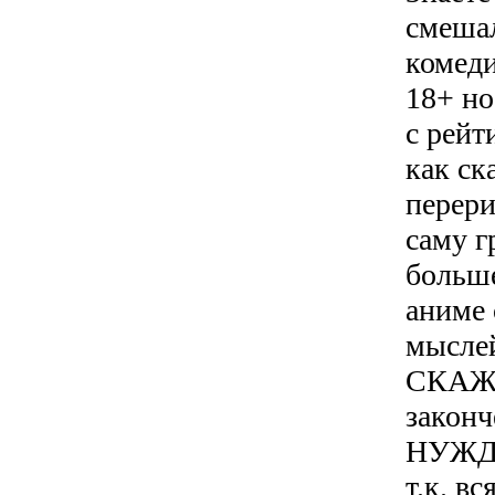
смеша
комеди
18+ но
с рейт
как ск
перери
саму г
больше
аниме 
мыслей
СКАЖУ
законч
НУЖДА
т.к. в