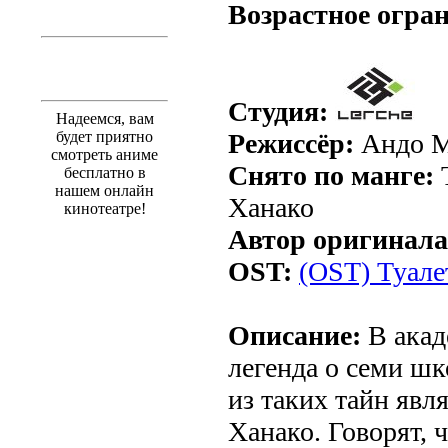
Возрастное огра
Студия:
Надеемся, вам
будет приятно
Режиссёр:
Андо М
смотреть аниме
Снято по манге:
бесплатно в
нашем онлайн
Ханако
кинотеатре!
Автор оригинала
OST:
(OST) Туале
Описание:
В акад
легенда о семи ш
из таких тайн явл
Ханако. Говорят, 