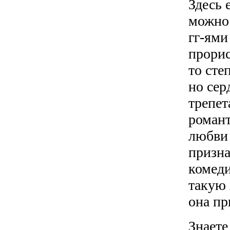
Здесь 
можно 
гг-ями
прорис
то сте
но сер
трепе
романт
любви 
призна
комеди
такую 
она пр
Знаете