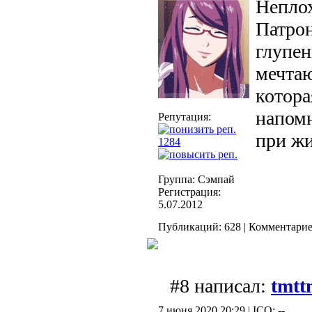
Неплох
Патро
глупен
мечта
котора
напомн
Репутация:
при ж
1284
Группа: Сэмпай
Регистрация:
5.07.2012
Публикаций: 628 | Комментариев
#8 написал:
tmtt
7 июня 2020 20:29 | ICQ: --