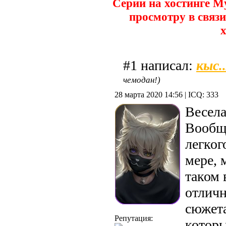
Серии на хостинге M
просмотру в связи
х
кыс.
#1 написал:
чемодан!)
28 марта 2020 14:56 | ICQ: 333
Весела
Вообщ
легког
мере, 
таком 
отличн
сюжета
Репутация:
котор