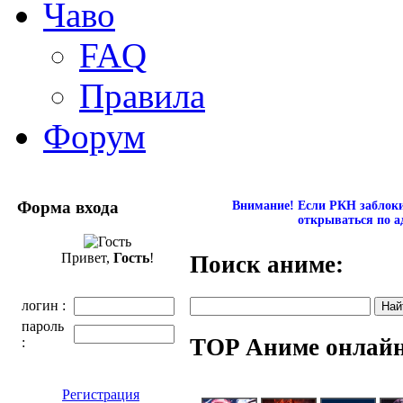
Чаво
FAQ
Правила
Форум
Форма входа
Внимание! Если РКН заблокир
открываться по а
Привет,
Гость
!
Поиск аниме:
логин :
пароль
TOP Аниме онлай
:
Регистрация