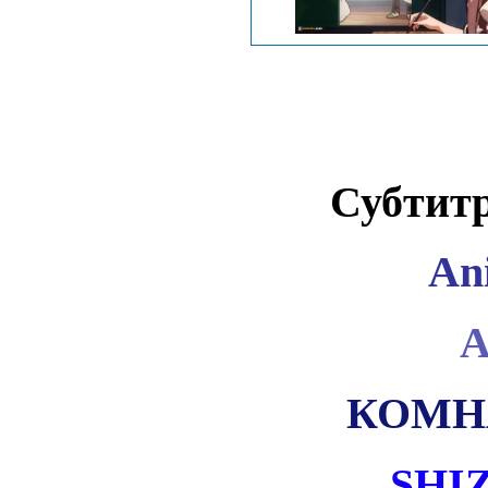
Субтит
An
A
КОМН
SHIZ