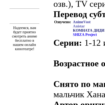
озв.), TV сер
Перевод суб
Озвучено:
AnimeVost
Anistar
Надеемся, вам
КОМНАТА ДИДИ
будет приятно
SHIZA Project
смотреть аниме
Серии:
1-12 и
бесплатно в
нашем онлайн
кинотеатре!
.
Возрастное 
Снято по ма
мальчик Хан
Автор ориги