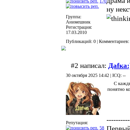
драма и
170
ну некс
Группа:
Анимешник
Регистрация:
17.03.2010
Публикаций: 0 | Комментариев: 
#2 написал:
Даfка:
30 октября 2025 14:42 | ICQ: --
С кажды
понятно ко
----------
Репутация:
Первый 
58