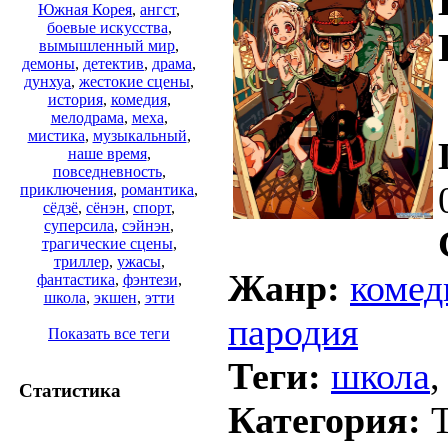
Южная Корея
,
ангст
,
боевые искусства
,
вымышленный мир
,
демоны
,
детектив
,
драма
,
дунхуа
,
жестокие сцены
,
история
,
комедия
,
мелодрама
,
меха
,
мистика
,
музыкальный
,
наше время
,
повседневность
,
приключения
,
романтика
,
сёдзё
,
сёнэн
,
спорт
,
суперсила
,
сэйнэн
,
трагические сцены
,
триллер
,
ужасы
,
Жанр:
комед
фантастика
,
фэнтези
,
школа
,
экшен
,
этти
пародия
Показать все теги
Теги:
школа
Статистика
Категория:
T