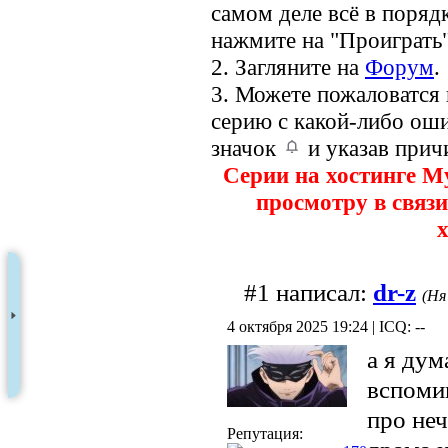
самом деле всё в порядк
нажмите на "Проиграть"
2. Загляните на
Форум
.
3. Можете пожаловатся
серию с какой-либо оши
значок
и указав прич
Серии на хостинге M
просмотру в связи
х
#1 написал:
dr-z
(Ня
4 октября 2025 19:24 | ICQ: --
а я дум
вспоми
про неч
Репутация: