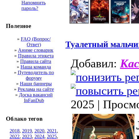
Напомнить
пароль?
Полезное
»
FAQ (Вопрос/
Туалетный мальчик
Ответ)
»
Аниме словарик
»
Правила этикета
Добавил:
Кас
»
Правила сайта
»
Наша команда
»
Путеводитель по
форуму
»
Наши баннеры
»
Реклама на сайте
»
Доска вакансий
InFanDub
2025 | Просм
Облако тегов
2018
,
2019
,
2020
,
2021
,
2022
,
2023
,
2024
,
2025
,