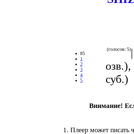
(голосов: 5)
85
1
озв.)
2
3
4
суб.)
5
Внимание! Есл
1. Плеер может писать ч