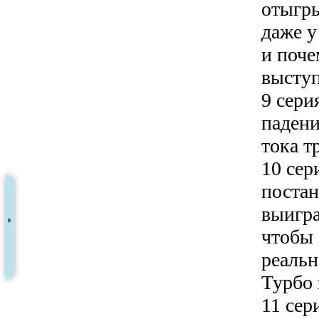
отыгры
даже у
и поче
выступ
9 сери
падени
тока т
10 сер
постан
выигра
чтобы 
реальн
Турбо 
11 сер