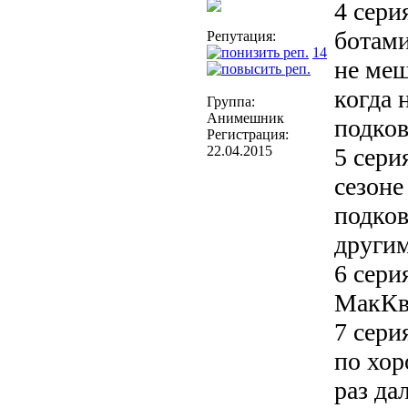
4 сери
ботами
Репутация:
14
не меш
когда 
Группа:
Анимешник
подков
Регистрация:
22.04.2015
5 сери
сезоне
подков
други
6 сери
МакКв
7 сери
по хор
раз да