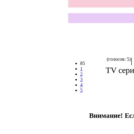
(голосов: 5)
85
TV сери
1
2
3
4
5
Внимание! Есл