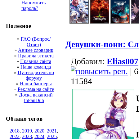
Напомнить
пароль?
Полезное
»
FAQ (Вопрос/
Девушки-пони: Сла
Ответ)
»
Аниме словарик
»
Правила этикета
Добавил:
Elias007
»
Правила сайта
»
Наша команда
| 
»
Путеводитель по
форуму
11584
»
Наши баннеры
»
Реклама на сайте
»
Доска вакансий
InFanDub
Облако тегов
2018
,
2019
,
2020
,
2021
,
2022
,
2023
,
2024
,
2025
,