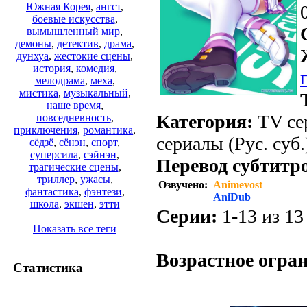
Южная Корея
,
ангст
,
боевые искусства
,
вымышленный мир
,
демоны
,
детектив
,
драма
,
дунхуа
,
жестокие сцены
,
история
,
комедия
,
мелодрама
,
меха
,
мистика
,
музыкальный
,
наше время
,
Категория:
TV сер
повседневность
,
приключения
,
романтика
,
сериалы (Рус. суб.
сёдзё
,
сёнэн
,
спорт
,
суперсила
,
сэйнэн
,
Перевод субтитр
трагические сцены
,
триллер
,
ужасы
,
Озвучено:
Animevost
фантастика
,
фэнтези
,
AniDub
школа
,
экшен
,
этти
Серии:
1-13 из 13 
Показать все теги
.
Возрастное огра
Статистика