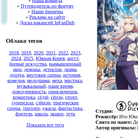
»
Наша команда
»
Путеводитель по форуму
»
Наши баннеры
»
Реклама на сайте
»
Доска вакансий InFanDub
Облако тегов
2018
,
2019
,
2020
,
2021
,
2022
,
2023
,
2024
,
2025
,
Южная Корея
,
ангст
,
боевые искусства
,
вымышленный
мир
,
демоны
,
детектив
,
драма
,
дунхуа
,
жестокие сцены
,
история
,
комедия
,
мелодрама
,
меха
,
мистика
,
музыкальный
,
наше время
,
повседневность
,
приключения
,
романтика
,
сёдзё
,
сёнэн
,
спорт
,
суперсила
,
сэйнэн
,
трагические
сцены
,
триллер
,
ужасы
,
фантастика
,
Студия:
фэнтези
,
школа
,
экшен
,
этти
Режиссёр:
Ито Юк
Снято по манге:
Де
Показать все теги
Автор оригинала: