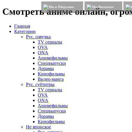
Мы в Telegramm
Мы Вконтакте
Смотреть аниме онлайн, огром
Главная
Категории
Рус. озвучка
TV сериалы
OVA
ONA
Анимефильмы
Спецвыпуски
Дорамы
Кинофильмы
Видео-манга
Рус. субтитры
TV сериалы
OVA
ONA
Анимефильмы
Спецвыпуски
Дорамы
Кинофильмы
Не японское