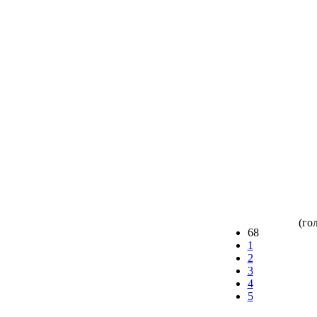
(гол
68
1
2
3
4
5