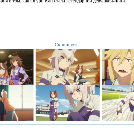
рия о том, как Огури Кап стала легендарной девушкой-пони.
Скриншоты