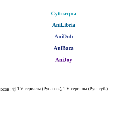
Субтитры
AniLibria
AniDub
AniBaza
AniJoy
| TV сериалы (Рус. озв.), TV сериалы (Рус. суб.)
осов: 4)