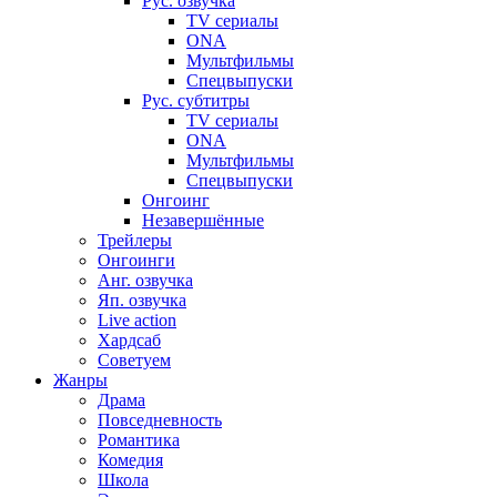
Рус. озвучка
TV сериалы
ONA
Мультфильмы
Спецвыпуски
Рус. субтитры
TV сериалы
ONA
Мультфильмы
Спецвыпуски
Онгоинг
Незавершённые
Трейлеры
Онгоинги
Анг. озвучка
Яп. озвучка
Live action
Хардсаб
Советуем
Жанры
Драма
Повседневность
Романтика
Комедия
Школа