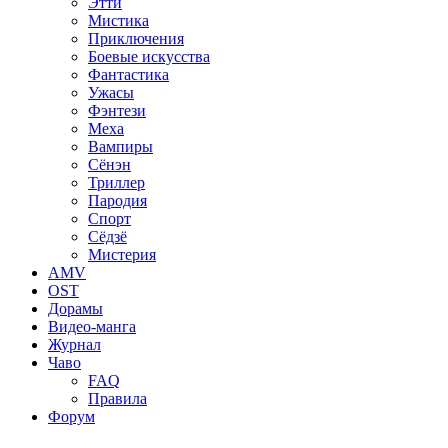
Этти
Мистика
Приключения
Боевые искусства
Фантастика
Ужасы
Фэнтези
Меха
Вампиры
Сёнэн
Триллер
Пародия
Спорт
Сёдзё
Мистерия
AMV
OST
Дорамы
Видео-манга
Журнал
Чаво
FAQ
Правила
Форум