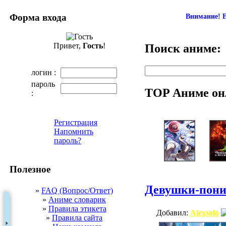
Форма входа
Внимание! Е
Привет,
Гость
!
Поиск аниме:
логин :
пароль
TOP Аниме он
:
Регистрация
Напомнить
пароль?
Полезное
Девушки-пони:
»
FAQ (Вопрос/Ответ)
»
Аниме словарик
»
Правила этикета
Добавил:
Alexsolo
»
Правила сайта