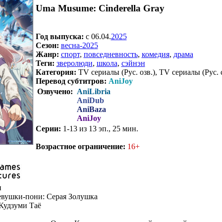
Uma Musume: Cinderella Gray
Год выпуска:
c 06.04.
2025
Сезон:
весна-2025
Жанр:
спорт
,
повседневность
,
комедия
,
драма
Теги:
зверолюди
,
школа
,
сэйнэн
Категория:
TV сериалы (Рус. озв.), TV сериалы (Рус. 
Перевод субтитров:
AniJoy
Озвучено:
AniLibria
AniDub
AniBaza
AniJoy
Серии:
1-13 из 13 эп., 25 мин.
.
Возрастное ограничение:
16+
и
вушки-пони: Серая Золушка
Кудзуми Таё