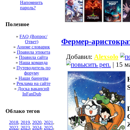
Напомнить
пароль?
Полезное
»
FAQ (Вопрос/
Фермер-аристократ
Ответ)
»
Аниме словарик
»
Правила этикета
Добавил:
Alexsolo
»
Правила сайта
»
Наша команда
| 15 м
»
Путеводитель по
форуму
»
Наши баннеры
»
Реклама на сайте
»
Доска вакансий
InFanDub
Облако тегов
2018
,
2019
,
2020
,
2021
,
2022
,
2023
,
2024
,
2025
,