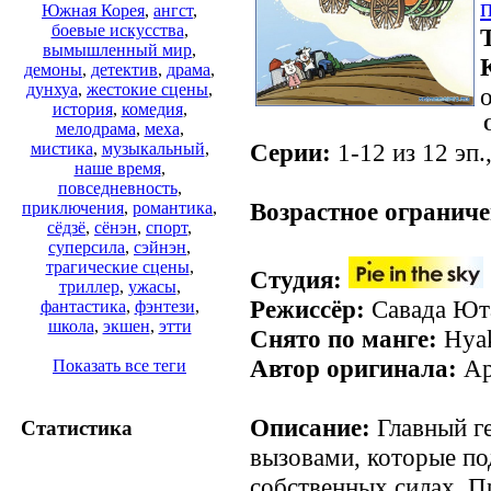
Южная Корея
,
ангст
,
боевые искусства
,
вымышленный мир
,
демоны
,
детектив
,
драма
,
дунхуа
,
жестокие сцены
,
о
история
,
комедия
,
мелодрама
,
меха
,
Серии:
1-12 из 12 эп.
мистика
,
музыкальный
,
наше время
,
.
повседневность
,
Возрастное ограниче
приключения
,
романтика
,
сёдзё
,
сёнэн
,
спорт
,
суперсила
,
сэйнэн
,
трагические сцены
,
Студия:
триллер
,
ужасы
,
Режиссёр:
Савада Ют
фантастика
,
фэнтези
,
школа
,
экшен
,
этти
Снято по манге:
Hyak
Автор оригинала:
Ар
Показать все теги
Описание:
Главный ге
Статистика
вызовами, которые по
собственных силах. П