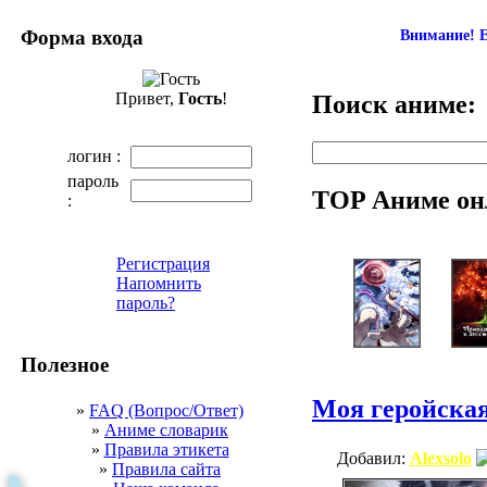
Форма входа
Внимание! Е
Привет,
Гость
!
Поиск аниме:
логин :
пароль
TOP Аниме он
:
Регистрация
Напомнить
пароль?
Полезное
Моя геройская
»
FAQ (Вопрос/Ответ)
»
Аниме словарик
»
Правила этикета
Добавил:
Alexsolo
»
Правила сайта