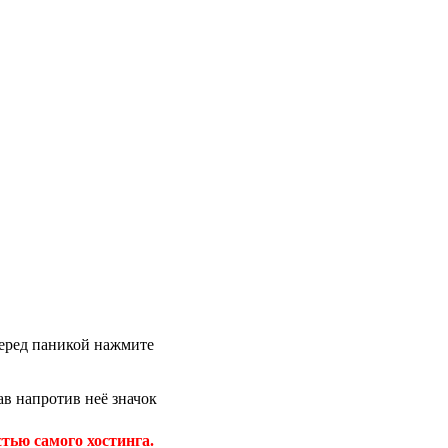
 перед паникой нажмите
в напротив неё значок
тью самого хостинга.