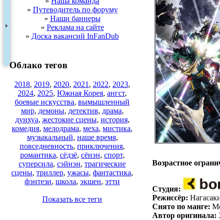
»
Наша команда
»
Путеводитель по форуму
»
Наши баннеры
»
Реклама на сайте
»
Доска вакансий InFanDub
Облако тегов
2018
,
2019
,
2020
,
2021
,
2022
,
2023
,
2024
,
2025
,
Южная Корея
,
ангст
,
боевые искусства
,
вымышленный
мир
,
демоны
,
детектив
,
драма
,
дунхуа
,
жестокие сцены
,
история
,
комедия
,
мелодрама
,
меха
,
мистика
,
музыкальный
,
наше время
,
повседневность
,
приключения
,
.
романтика
,
сёдзё
,
сёнэн
,
спорт
,
Возрастное ограни
суперсила
,
сэйнэн
,
трагические
сцены
,
триллер
,
ужасы
,
фантастика
,
фэнтези
,
школа
,
экшен
,
этти
Студия:
Режиссёр:
Нагасаки
Показать все теги
Снято по манге:
Мо
Автор оригинала: