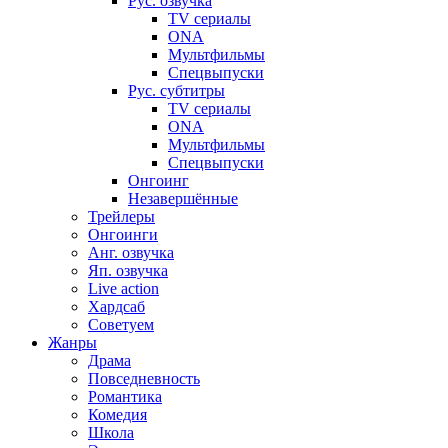
Рус. озвучка
TV сериалы
ONA
Мультфильмы
Спецвыпуски
Рус. субтитры
TV сериалы
ONA
Мультфильмы
Спецвыпуски
Онгоинг
Незавершённые
Трейлеры
Онгоинги
Анг. озвучка
Яп. озвучка
Live action
Хардсаб
Советуем
Жанры
Драма
Повседневность
Романтика
Комедия
Школа