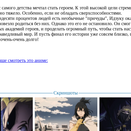
 самого детства мечтал стать героем. К этой высокой цели стрем
тно тяжело. Особенно, если не обладать сверхспособностями.
мидесяти процентов людей есть необычные "причуды", Идзуку ок
овезло родиться без них. Однако это его не остановило. Он смог
х академий героев, и проделать огромный путь, чтобы стать на
раведливый мир. И пусть финал его истории уже совсем близко, 
 очень-очень долго!
чше смотреть это аниме:
Скриншоты