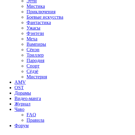
Этти
Мистика
Приключения
Боевые искусства
Фантастика
Ужасы
Фэнтези
Меха
Вампиры
Сёнэн
Триллер
Пародия
Спорт
Сёдзё
Мистерия
AMV
OST
Дорамы
Видео-манга
Журнал
Чаво
FAQ
Правила
Форум