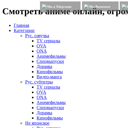
Мы в Telegramm
Мы Вконтакте
Смотреть аниме онлайн, огром
Главная
Категории
Рус. озвучка
TV сериалы
OVA
ONA
Анимефильмы
Спецвыпуски
Дорамы
Кинофильмы
Видео-манга
Рус. субтитры
TV сериалы
OVA
ONA
Анимефильмы
Спецвыпуски
Дорамы
Кинофильмы
Не японское