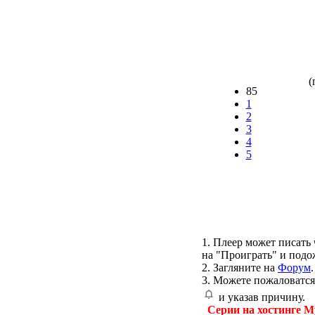
(
85
1
2
3
4
5
1. Плеер может писать 
на "Проиграть" и подо
2. Загляните на
Форум
.
3. Можете пожаловатся
и указав причину.
Серии на хостинге M