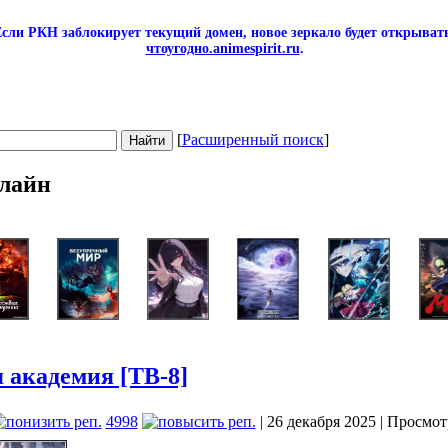
сли РКН заблокирует текущий домен, новое зеркало будет открывать
чтоугодно.animespirit.ru
.
[
Расширенный поиск
]
лайн
 академия [ТВ-8]
4998
| 26 декабря 2025 | Просмот