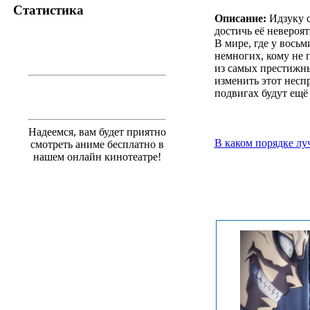
Статистика
Описание:
Идзуку с
достичь её невероя
В мире, где у вось
немногих, кому не п
из самых престижны
изменить этот несп
подвигах будут ещё
Надеемся, вам будет приятно
В каком порядке лу
смотреть аниме бесплатно в
нашем онлайн кинотеатре!
.