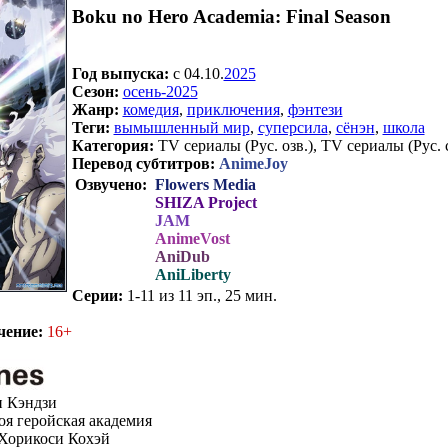
Boku no Hero Academia: Final Season
Год выпуска:
c 04.10.
2025
Сезон:
осень-2025
Жанр:
комедия
,
приключения
,
фэнтези
Теги:
вымышленный мир
,
суперсила
,
сёнэн
,
школа
Категория:
TV сериалы (Рус. озв.), TV сериалы (Рус. 
Перевод субтитров:
AnimeJoy
Озвучено:
Flowers Media
SHIZA Project
JAM
AnimeVost
AniDub
AniLiberty
Серии:
1-11 из 11 эп., 25 мин.
чение:
16+
 Кэндзи
я геройская академия
Хорикоси Кохэй