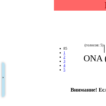
(голосов: 5)
85
1
ONA (
2
3
4
5
Внимание! Есл