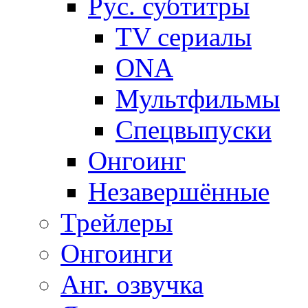
Рус. субтитры
TV сериалы
ONA
Мультфильмы
Спецвыпуски
Онгоинг
Незавершённые
Трейлеры
Онгоинги
Анг. озвучка