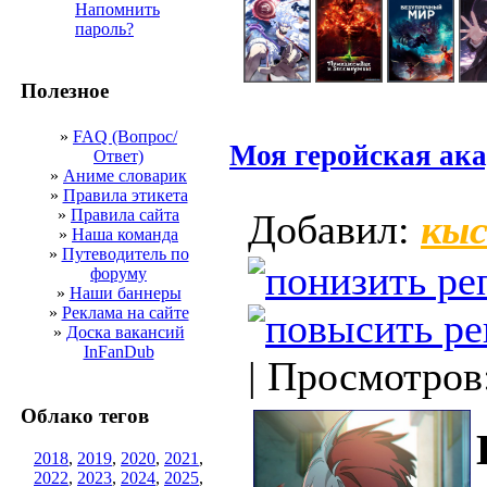
Напомнить
пароль?
Полезное
»
FAQ (Вопрос/
Моя геройская ак
Ответ)
»
Аниме словарик
»
Правила этикета
кыс
»
Правила сайта
Добавил:
»
Наша команда
»
Путеводитель по
форуму
»
Наши баннеры
»
Реклама на сайте
»
Доска вакансий
InFanDub
| Просмотров
Облако тегов
2018
,
2019
,
2020
,
2021
,
2022
,
2023
,
2024
,
2025
,