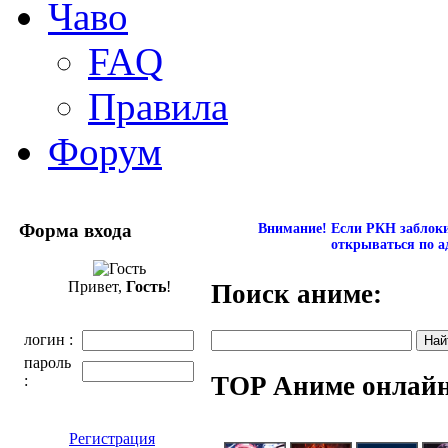
Чаво
FAQ
Правила
Форум
Форма входа
Внимание! Если РКН заблокир
открываться по а
Привет,
Гость
!
Поиск аниме:
логин :
пароль
TOP Аниме онлай
:
Регистрация