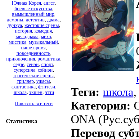
Южная Корея
,
ангст
,
боевые искусства
,
вымышленный мир
,
демоны
,
детектив
,
драма
,
дунхуа
,
жестокие сцены
,
история
,
комедия
,
мелодрама
,
меха
,
мистика
,
музыкальный
,
наше время
,
повседневность
,
приключения
,
романтика
,
сёдзё
,
сёнэн
,
спорт
,
суперсила
,
сэйнэн
,
трагические сцены
,
триллер
,
ужасы
,
фантастика
,
фэнтези
,
Теги:
школа
школа
,
экшен
,
этти
Категория:
O
Показать все теги
ONA (Рус.суб
Статистика
Перевод суб