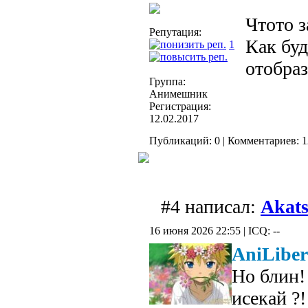
Чтото з
Репутация:
Как буд
1
отобраз
Группа:
Анимешник
Регистрация:
12.02.2017
Публикаций: 0 | Комментариев: 1
#4 написал:
Akat
16 июня 2026 22:55 | ICQ: --
AniLibe
Но блин!
исекай ?!