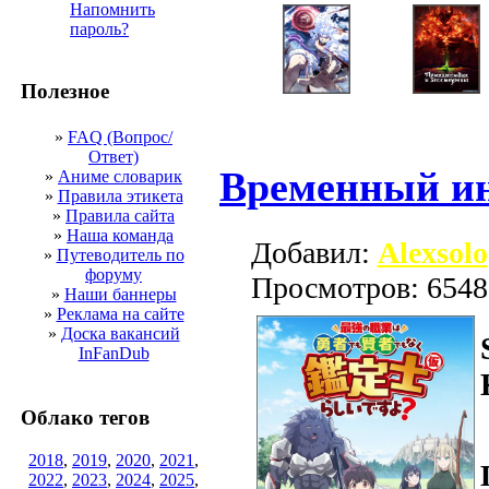
Напомнить
пароль?
Полезное
»
FAQ (Вопрос/
Ответ)
Временный и
»
Аниме словарик
»
Правила этикета
»
Правила сайта
»
Наша команда
Добавил:
Alexsolo
»
Путеводитель по
форуму
Просмотров: 6548
»
Наши баннеры
»
Реклама на сайте
»
Доска вакансий
InFanDub
Облако тегов
2018
,
2019
,
2020
,
2021
,
2022
,
2023
,
2024
,
2025
,