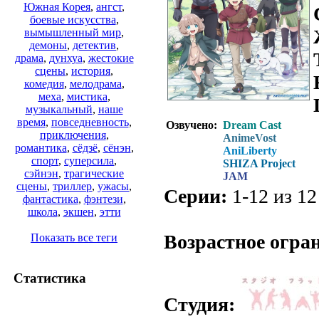
Южная Корея
,
ангст
,
боевые искусства
,
вымышленный мир
,
демоны
,
детектив
,
драма
,
дунхуа
,
жестокие
сцены
,
история
,
комедия
,
мелодрама
,
меха
,
мистика
,
музыкальный
,
наше
время
,
повседневность
,
Озвучено:
Dream Cast
приключения
,
AnimeVost
романтика
,
сёдзё
,
сёнэн
,
AniLiberty
спорт
,
суперсила
,
SHIZA Project
сэйнэн
,
трагические
JAM
сцены
,
триллер
,
ужасы
,
Серии:
1-12 из 12
фантастика
,
фэнтези
,
школа
,
экшен
,
этти
.
Возрастное огра
Показать все теги
Статистика
Студия: