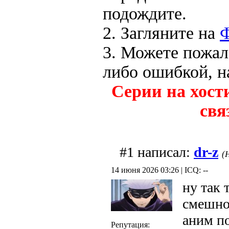
подождите.
2. Загляните на
3. Можете пожал
либо ошибкой, н
Серии на хост
свя
#1 написал:
dr-z
(
14 июня 2026 03:26 | ICQ: --
ну так
смешн
аним по
Репутация: