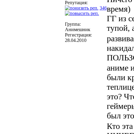
Репутация:
время)
346
ГГ из 
Группа:
тупой, 
Анимешник
Регистрация:
развива
28.04.2010
накида
ПОЛЬЗ
аниме и
были кр
теплице
это? Чт
геймеры
был эт
Кто эта