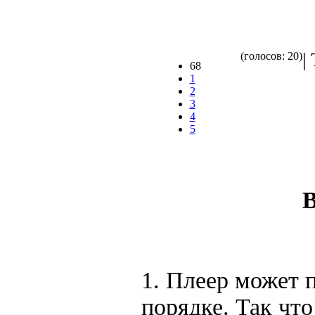
|
(голосов: 20)
68
1
2
3
4
5
В
1. Плеер может п
порядке. Так чт