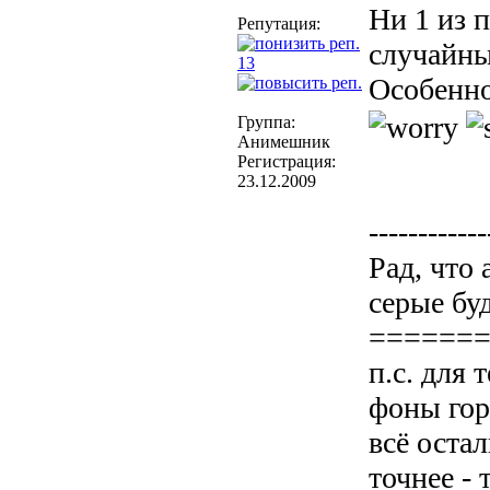
Ни 1 из 
Репутация:
случайны
13
Особенно
Группа:
Анимешник
Регистрация:
23.12.2009
------------
Рад, что
серые бу
======
п.с. для
фоны гор
всё остал
точнее - 