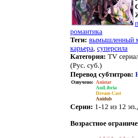
романтика
Теги:
вымышленный 
карьера
,
суперсила
Категория:
TV сериал
(Рус. суб.)
Перевод субтитров:
Озвучено:
Anistar
AniLibria
Dream Cast
Anidub
Серии:
1-12 из 12 эп.
.
Возрастное ограниче