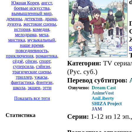
Южная Корея
,
ангст
,
боевые искусства
,
вымышленный мир
,
демоны
,
детектив
,
драма
,
дунхуа
,
жестокие сцены
,
история
,
комедия
,
мелодрама
,
меха
,
мистика
,
музыкальный
,
наше время
,
повседневность
,
приключения
,
романтика
,
сёдзё
,
сёнэн
,
спорт
,
Категория:
TV сериал
суперсила
,
сэйнэн
,
(Рус. суб.)
трагические сцены
,
триллер
,
ужасы
,
Перевод субтитров:
фантастика
,
фэнтези
,
Озвучено:
Dream Cast
школа
,
экшен
,
этти
AnimeVost
AniLiberty
Показать все теги
SHIZA Project
JAM
Статистика
Серии:
1-12 из 12 эп.
.