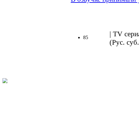
| TV сери
85
(Рус. суб.