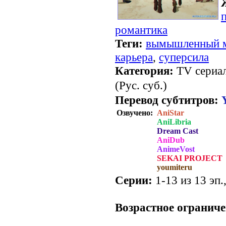
романтика
Теги:
вымышленный 
карьера
,
суперсила
Категория:
TV сериал
(Рус. суб.)
Перевод субтитров:
Озвучено:
AniStar
AniLibria
Dream Cast
AniDub
AnimeVost
SEKAI PROJECT
youmiteru
Серии:
1-13 из 13 эп.
.
Возрастное ограниче