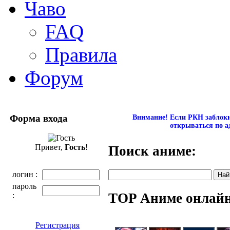
Чаво
FAQ
Правила
Форум
Форма входа
Внимание! Если РКН заблокир
открываться по а
Привет,
Гость
!
Поиск аниме:
логин :
пароль
TOP Аниме онлай
:
Регистрация