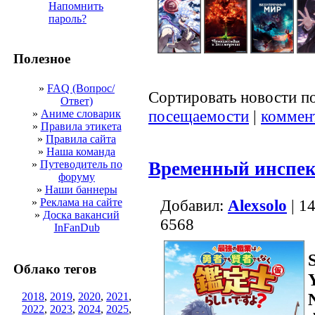
Напомнить
пароль?
Полезное
»
FAQ (Вопрос/
Сортировать новости п
Ответ)
посещаемости
|
коммен
»
Аниме словарик
»
Правила этикета
»
Правила сайта
»
Наша команда
»
Путеводитель по
Временный инспек
форуму
»
Наши баннеры
»
Реклама на сайте
Добавил:
Alexsolo
| 1
»
Доска вакансий
6568
InFanDub
Облако тегов
2018
,
2019
,
2020
,
2021
,
2022
,
2023
,
2024
,
2025
,