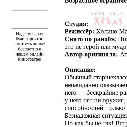
Возрастное ограниче
Студия:
Режиссёр:
Хосино Ма
Надеемся, вам
Снято по ранобэ:
Пох
будет приятно
смотреть аниме
это не герой или мудр
бесплатно в
Автор оригинала:
Ат
нашем онлайн
кинотеатре!
Описание:
Обычный старшеклас
неожиданно оказывает
него — бескрайние ра
у него нет ни оружия
способностей, только
Безнадёжная ситуация
Но как бы не так! Вс