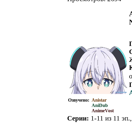
о
Озвучено:
Anistar
AniDub
AnimeVost
Серии:
1-11 из 11 эп.
.