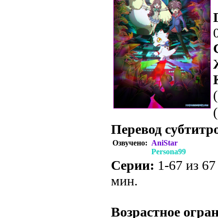
Перевод субтитр
Озвучено:
AniStar
Persona99
Серии:
1-67 из 67
мин.
.
Возрастное огра