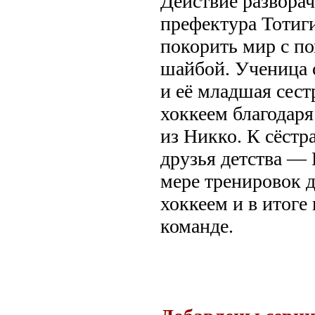
Действие разворач
префектура Тотиги
покорить мир с п
шайбой. Ученица
и её младшая сест
хоккеем благодар
из Никко. К сёст
друзья детства —
мере тренировок 
хоккеем и в итоге
команде.
.