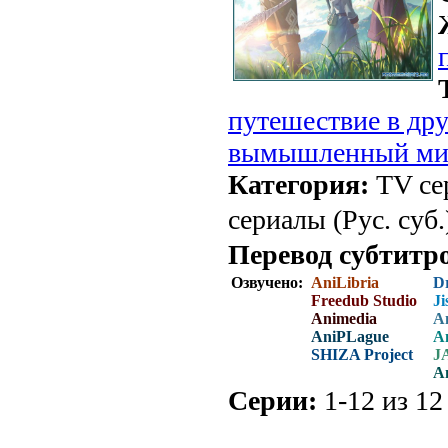
путешествие в др
вымышленный ми
Категория:
TV се
сериалы (Рус. суб.
Перевод субтитр
Озвучено:
AniLibria
D
Freedub Studio
Ji
Animedia
A
AniPLague
A
SHIZA Project
J
A
Серии:
1-12 из 12
.