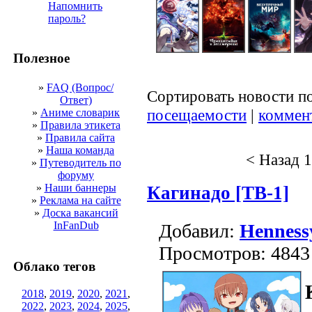
Напомнить
пароль?
Полезное
»
FAQ (Вопрос/
Сортировать новости п
Ответ)
посещаемости
|
коммен
»
Аниме словарик
»
Правила этикета
»
Правила сайта
»
Наша команда
< Назад
1
»
Путеводитель по
форуму
»
Наши баннеры
Кагинадо [ТВ-1]
»
Реклама на сайте
»
Доска вакансий
InFanDub
Добавил:
Henness
Просмотров: 4843
Облако тегов
2018
,
2019
,
2020
,
2021
,
2022
,
2023
,
2024
,
2025
,