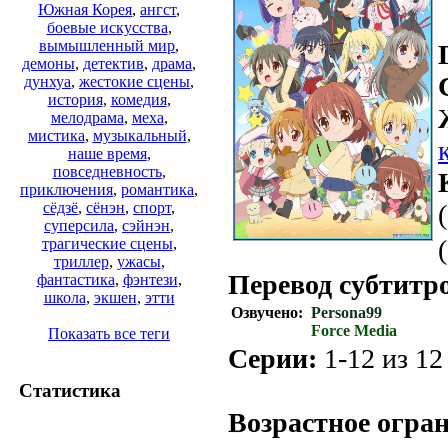
Южная Корея
,
ангст
,
боевые искусства
,
вымышленный мир
,
демоны
,
детектив
,
драма
,
дунхуа
,
жестокие сцены
,
история
,
комедия
,
мелодрама
,
меха
,
мистика
,
музыкальный
,
наше время
,
повседневность
,
приключения
,
романтика
,
сёдзё
,
сёнэн
,
спорт
,
суперсила
,
сэйнэн
,
трагические сцены
,
триллер
,
ужасы
,
Перевод субтитр
фантастика
,
фэнтези
,
школа
,
экшен
,
этти
Озвучено:
Persona99
Force Media
Показать все теги
Серии:
1-12 из 12 
.
Статистика
Возрастное огра