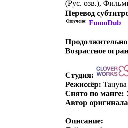
(Рус. озв.), Фильм
Перевод субтитр
Озвучено:
FumoDub
.
Продолжительно
Возрастное огра
Студия:
Режиссёр:
Тацува
Снято по манге:
У
Автор оригинала
Описание: