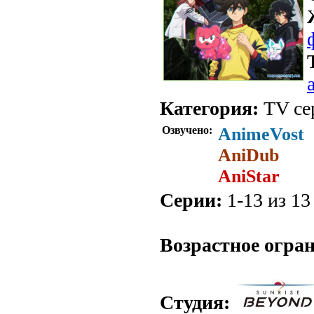
Категория:
TV се
Озвучено:
AnimeVost
AniDub
AniStar
Серии:
1-13 из 13 
.
Возрастное огра
Студия: