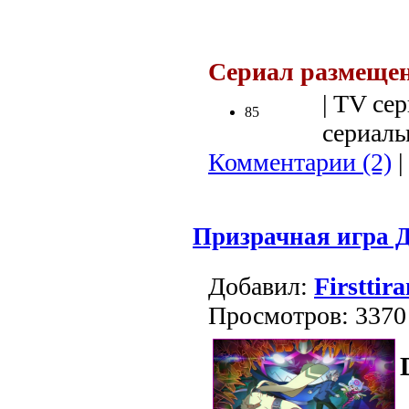
.
Сериал размещен
| TV сер
85
сериалы 
Комментарии (2)
|
Призрачная игра 
Добавил:
Firsttira
Просмотров: 3370