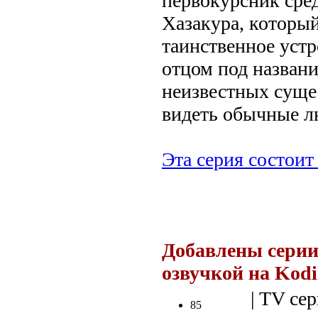
первокурсник сре
Хазакура, который
таинственное устр
отцом под названи
неизвестных суще
видеть обычные л
Эта серия состоит 
.
Добавлены серии
озвучкой на Kod
| TV сер
85