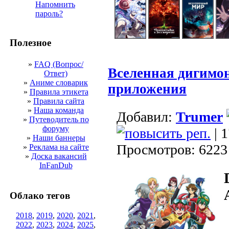
Напомнить
пароль?
Полезное
»
FAQ (Вопрос/
Вселенная дигимон
Ответ)
»
Аниме словарик
приложения
»
Правила этикета
»
Правила сайта
»
Наша команда
Добавил:
Trumer
»
Путеводитель по
форуму
| 
»
Наши баннеры
Просмотров: 6223
»
Реклама на сайте
»
Доска вакансий
InFanDub
Облако тегов
2018
,
2019
,
2020
,
2021
,
2022
,
2023
,
2024
,
2025
,