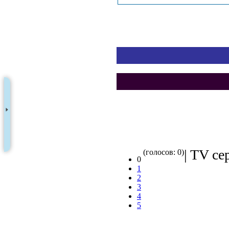
| TV се
(голосов: 0)
0
1
2
3
4
5