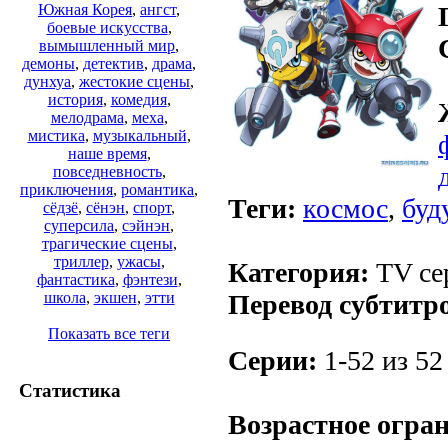
Южная Корея
,
ангст
,
боевые искусства
,
вымышленный мир
,
демоны
,
детектив
,
драма
,
дунхуа
,
жестокие сцены
,
история
,
комедия
,
мелодрама
,
меха
,
мистика
,
музыкальный
,
наше время
,
повседневность
,
приключения
,
романтика
,
Теги:
космос
,
буд
сёдзё
,
сёнэн
,
спорт
,
суперсила
,
сэйнэн
,
трагические сцены
,
триллер
,
ужасы
,
Категория:
TV сер
фантастика
,
фэнтези
,
Перевод субтитр
школа
,
экшен
,
этти
Показать все теги
Серии:
1-52 из 52
Статистика
Возрастное огра