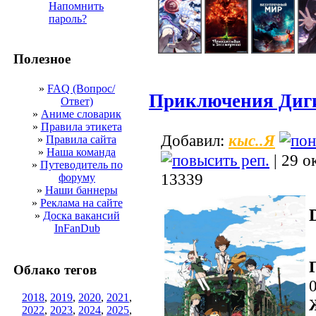
Напомнить
пароль?
Полезное
»
FAQ (Вопрос/
Приключения Диги
Ответ)
»
Аниме словарик
»
Правила этикета
кыс..Я
Добавил:
»
Правила сайта
»
Наша команда
| 29 о
»
Путеводитель по
13339
форуму
»
Наши баннеры
»
Реклама на сайте
»
Доска вакансий
InFanDub
Облако тегов
2018
,
2019
,
2020
,
2021
,
2022
,
2023
,
2024
,
2025
,