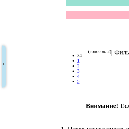
| Филь
(голосов: 2)
34
1
2
3
4
5
Внимание! Есл