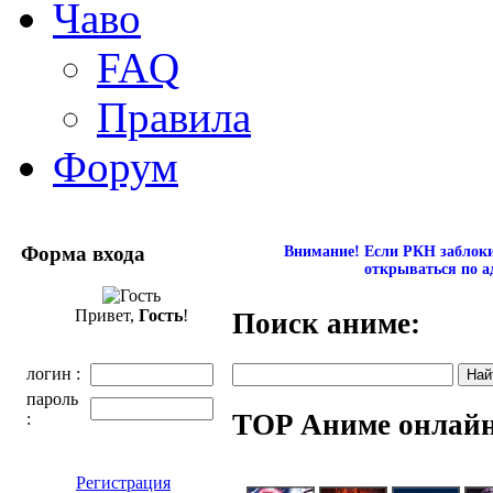
Чаво
FAQ
Правила
Форум
Форма входа
Внимание! Если РКН заблокир
открываться по а
Привет,
Гость
!
Поиск аниме:
логин :
пароль
TOP Аниме онлай
:
Регистрация