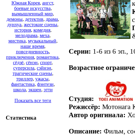
Южная Корея
,
ангст
,
боевые искусства
,
вымышленный мир
,
с
демоны
,
детектив
,
драма
,
дунхуа
,
жестокие сцены
,
история
,
комедия
,
мелодрама
,
меха
,
мистика
,
музыкальный
,
наше время
,
Серии:
1-6 из 6 эп., 
повседневность
,
приключения
,
романтика
,
сёдзё
,
сёнэн
,
спорт
,
Возрастное ограниче
суперсила
,
сэйнэн
,
трагические сцены
,
триллер
,
ужасы
,
фантастика
,
фэнтези
,
школа
,
экшен
,
этти
Студия:
Показать все теги
Режиссёр:
Мотонага 
Автор оригинала:
Хо
Статистика
Описание:
Фильм, со