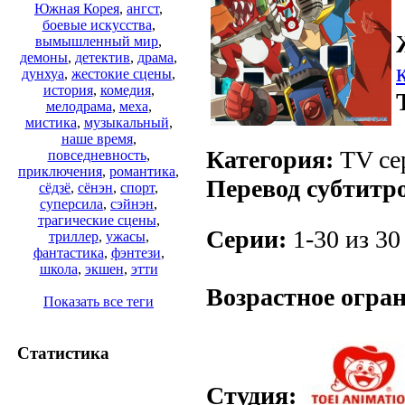
Южная Корея
,
ангст
,
боевые искусства
,
вымышленный мир
,
демоны
,
детектив
,
драма
,
дунхуа
,
жестокие сцены
,
история
,
комедия
,
мелодрама
,
меха
,
мистика
,
музыкальный
,
наше время
,
Категория:
TV сер
повседневность
,
приключения
,
романтика
,
Перевод субтитр
сёдзё
,
сёнэн
,
спорт
,
суперсила
,
сэйнэн
,
трагические сцены
,
Серии:
1-30 из 30 
триллер
,
ужасы
,
фантастика
,
фэнтези
,
школа
,
экшен
,
этти
Возрастное огра
Показать все теги
Статистика
Студия: