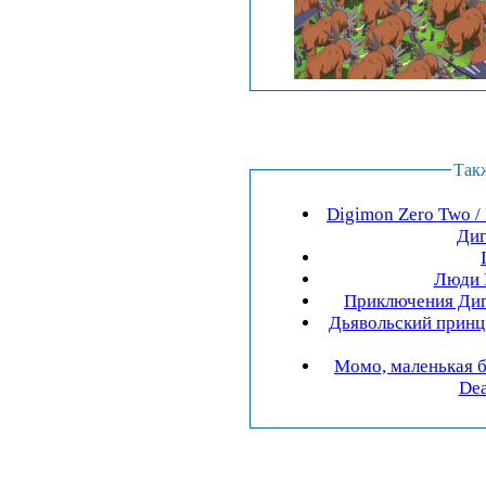
Так
Digimon Zero Two /
Диг
Люди 
Приключения Диги
Дьявольский принц 
Момо, маленькая б
Dea