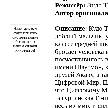
Режиссёр:
Эндо Т
Автор оригинала
Описание:
Кудо Т
Надеемся, вам
будет приятно
добрый мальчик, 
смотреть аниме
бесплатно в
классе средней шк
нашем онлайн
бросает человека 
кинотеатре!
посчастливилось 
имени Шаутмон, к
друзей Акару, а т
Цифровой Мир. Ша
что Цифровому Ми
Багурианская Импе
весь их мир, и си