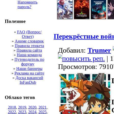
Напомнить
пароль?
Полезное
»
FAQ (Вопрос/
Перекрёстные вой
Ответ)
»
Аниме словарик
»
Правила этикета
Добавил:
Trumer
»
Правила сайта
»
Наша команда
| 
»
Путеводитель по
форуму
Просмотров: 7910
»
Наши баннеры
»
Реклама на сайте
»
Доска вакансий
InFanDub
Облако тегов
2018
,
2019
,
2020
,
2021
,
2022
,
2023
,
2024
,
2025
,