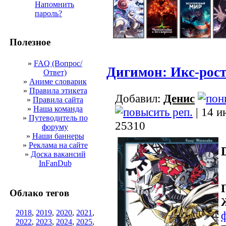
Напомнить
пароль?
Полезное
»
FAQ (Вопрос/
Дигимон: Икс-рос
Ответ)
»
Аниме словарик
»
Правила этикета
Добавил:
Денис
»
Правила сайта
»
Наша команда
| 14 и
»
Путеводитель по
25310
форуму
»
Наши баннеры
»
Реклама на сайте
»
Доска вакансий
InFanDub
Облако тегов
2018
,
2019
,
2020
,
2021
,
2022
,
2023
,
2024
,
2025
,