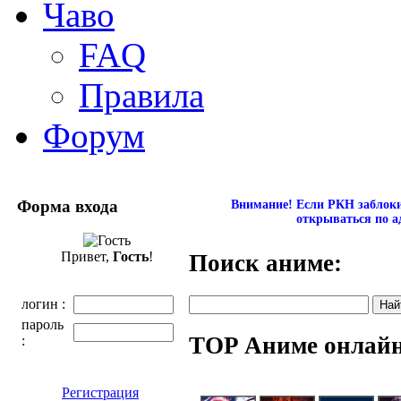
Чаво
FAQ
Правила
Форум
Форма входа
Внимание! Если РКН заблокир
открываться по а
Привет,
Гость
!
Поиск аниме:
логин :
пароль
TOP Аниме онлай
:
Регистрация