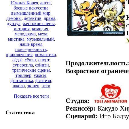
Южная Корея
,
ангст
,
боевые искусства
,
вымышленный мир
,
демоны
,
детектив
,
драма
,
дунхуа
,
жестокие сцены
,
с
история
,
комедия
,
мелодрама
,
меха
,
мистика
,
музыкальный
,
наше время
,
повседневность
,
приключения
,
романтика
,
сёдзё
,
сёнэн
,
спорт
,
Продолжительность
суперсила
,
сэйнэн
,
Возрастное ограниче
трагические сцены
,
триллер
,
ужасы
,
фантастика
,
фэнтези
,
школа
,
экшен
,
этти
Показать все теги
Студия:
Режиссёр:
Какудо Хи
Статистика
Сценарий:
Ито Кадз