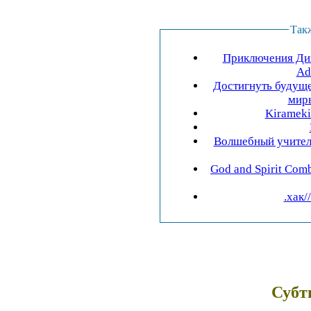
Так
Приключения Диг
Ad
Достигнуть будущ
миры
Kirameki
Волшебный учител
God and Spirit Com
.хак/
Субт