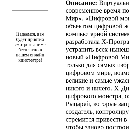
Описание:
Виртуальн
современное время п
Мир». «Цифровой мон
объектом цифровой жи
компьютерной системо
Надеемся, вам
будет приятно
разработала X-Програ
смотреть аниме
устранить всех нынеш
бесплатно в
нашем онлайн
новый «Цифровой Мир
кинотеатре!
только для самых изб
цифровом мире, возм
великие и самые ужас
никого и ничего. Х-Д
цифрового монстра, о
Рыцарей, которые за
создатель, контролир
стремится привести в
чтобы заново построи