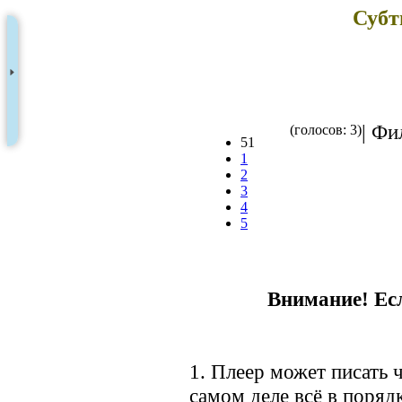
Субт
| Фи
(голосов: 3)
51
1
2
3
4
5
Внимание! Есл
1. Плеер может писать ч
самом деле всё в порядк