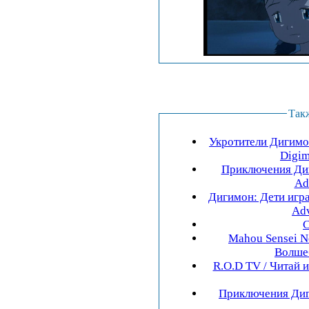
Так
Укротители Дигимо
Digim
Приключения Диг
Ad
Дигимон: Дети игра
Adv
С
Mahou Sensei Ne
R.O.D TV / Читай и
Приключения Диги