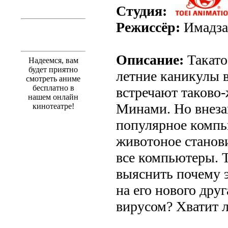
Студия:
Режиссёр:
Имадза
Описание:
Такато
Надеемся, вам
будет приятно
летние каникулы в
смотреть аниме
бесплатно в
встречают таково-
нашем онлайн
Минами. Но внеза
кинотеатре!
популярное комп
животоное станови
все компьютеры. Т
выяснить почему 
на его нового друга
вирусом? Хватит л