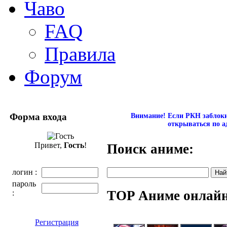
Чаво
FAQ
Правила
Форум
Форма входа
Внимание! Если РКН заблокир
открываться по а
Привет,
Гость
!
Поиск аниме:
логин :
пароль
TOP Аниме онлай
:
Регистрация