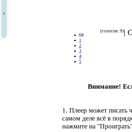
| 
(голосов: 9)
68
1
2
3
4
5
Внимание! Есл
1. Плеер может писать ч
самом деле всё в порядк
нажмите на "Проиграть"