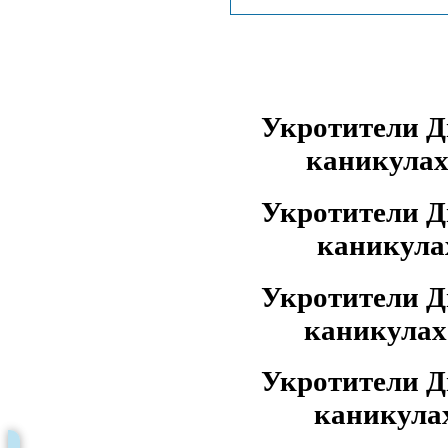
Укротители Д
каникула
Укротители Д
каникула
Укротители Д
каникула
Укротители Д
каникула