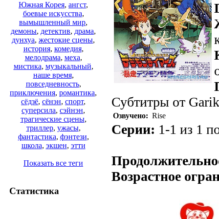
Южная Корея
,
ангст
,
боевые искусства
,
вымышленный мир
,
демоны
,
детектив
,
драма
,
дунхуа
,
жестокие сцены
,
история
,
комедия
,
мелодрама
,
меха
,
мистика
,
музыкальный
,
наше время
,
повседневность
,
приключения
,
романтика
,
Субтитры от Garik
сёдзё
,
сёнэн
,
спорт
,
суперсила
,
сэйнэн
,
Озвучено:
Rise
трагические сцены
,
Серии:
1-1 из 1 
триллер
,
ужасы
,
фантастика
,
фэнтези
,
школа
,
экшен
,
этти
Продолжительно
Показать все теги
Возрастное огра
Статистика