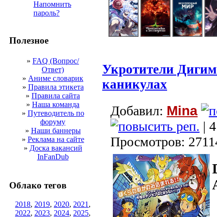
Напомнить
пароль?
Полезное
»
FAQ (Вопрос/
Укротители Дигим
Ответ)
»
Аниме словарик
каникулах
»
Правила этикета
»
Правила сайта
»
Наша команда
Добавил:
Mina
»
Путеводитель по
форуму
| 4
»
Наши баннеры
Просмотров: 2711
»
Реклама на сайте
»
Доска вакансий
InFanDub
Облако тегов
2018
,
2019
,
2020
,
2021
,
2022
,
2023
,
2024
,
2025
,