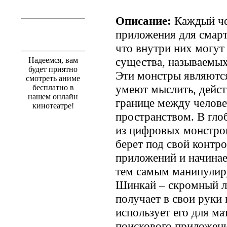
Описание:
Каждый че
приложения для смарт
что внутри них могут
существа, называемы
Надеемся, вам
будет приятно
Эти монстры являютс
смотреть аниме
умеют мыслить, дейст
бесплатно в
нашем онлайн
границе между челов
кинотеатре!
пространством. В гло
из цифровых монстров
берет под свой контр
приложений и начинае
тем самым манипулир
Шинкай – скромный л
получает в свои руки
использует его для м
поискового приложения