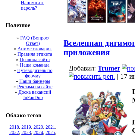
Напомнить
пароль?
Полезное
»
FAQ (Вопрос/
Вселенная дигимон
Ответ)
»
Аниме словарик
приложения
»
Правила этикета
»
Правила сайта
»
Наша команда
Добавил:
Trumer
»
Путеводитель по
| 17 и
форуму
»
Наши баннеры
»
Реклама на сайте
»
Доска вакансий
InFanDub
Облако тегов
2018
,
2019
,
2020
,
2021
,
2022
,
2023
,
2024
,
2025
,