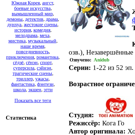
Южная Корея
,
ангст
,
боевые искусства
,
вымышленный мир
,
демоны
,
детектив
,
драма
,
дунхуа
,
жестокие сцены
,
история
,
комедия
,
мелодрама
,
меха
,
мистика
,
музыкальный
,
наше время
,
озв.), Незавершённые
повседневность
,
приключения
,
романтика
,
Озвучено:
Anidub
сёдзё
,
сёнэн
,
спорт
,
Серии:
1-22 из 52 эп.
суперсила
,
сэйнэн
,
трагические сцены
,
триллер
,
ужасы
,
Возрастное ограниче
фантастика
,
фэнтези
,
школа
,
экшен
,
этти
Показать все теги
Студия:
Статистика
Режиссёр:
Кога Го
Автор оригинала:
Хо