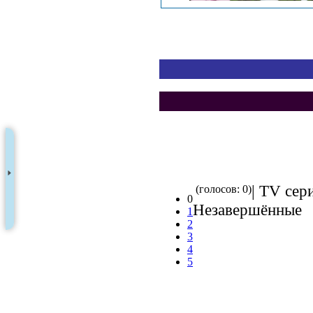
| TV сери
(голосов: 0)
0
Незавершённые
1
2
3
4
5