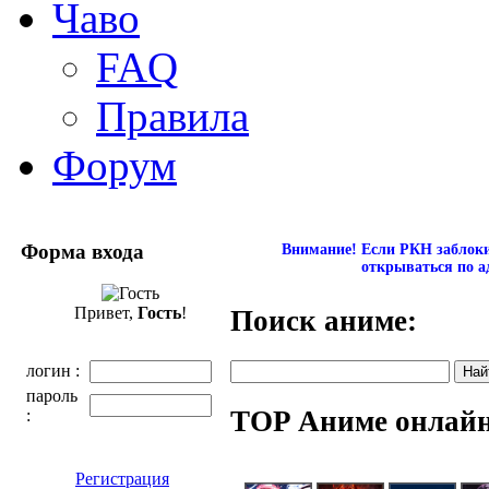
Чаво
FAQ
Правила
Форум
Форма входа
Внимание! Если РКН заблокир
открываться по а
Привет,
Гость
!
Поиск аниме:
логин :
пароль
TOP Аниме онлай
:
Регистрация