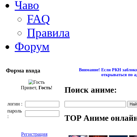
Чаво
FAQ
Правила
Форум
Форма входа
Внимание! Если РКН заблокир
открываться по а
Привет,
Гость
!
Поиск аниме:
логин :
пароль
TOP Аниме онлай
:
Регистрация