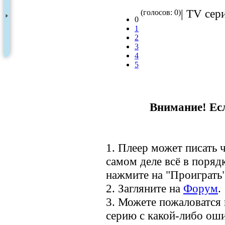
| TV сер
(голосов: 0)
0
1
2
3
4
5
Внимание! Есл
1. Плеер может писать ч
самом деле всё в порядк
нажмите на "Проиграть"
2. Загляните на
Форум
.
3. Можете пожаловатся
серию с какой-либо оши