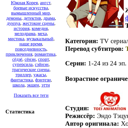
Южная Корея
,
ангст
,
боевые искусства
,
вымышленный мир
,
демоны
,
детектив
,
драма
,
дунхуа
,
жестокие сцены
,
история
,
комедия
,
мелодрама
,
меха
,
мистика
,
музыкальный
,
Категория:
TV сериал
наше время
,
Перевод субтитров:
повседневность
,
приключения
,
романтика
,
сёдзё
,
сёнэн
,
спорт
,
Серии:
1-24 из 24 эп.
суперсила
,
сэйнэн
,
трагические сцены
,
триллер
,
ужасы
,
Возрастное ограниче
фантастика
,
фэнтези
,
школа
,
экшен
,
этти
Показать все теги
Студия:
Статистика
Режиссёр:
Эндо Тэцу
Автор оригинала:
Хо