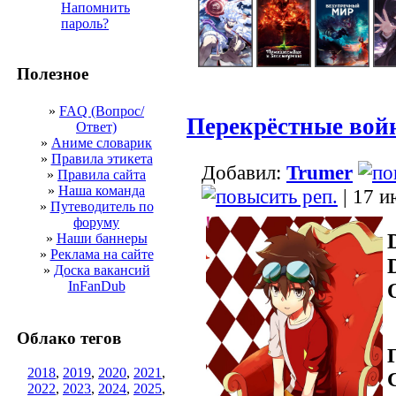
Напомнить
пароль?
Полезное
»
FAQ (Вопрос/
Перекрёстные вой
Ответ)
»
Аниме словарик
»
Правила этикета
Добавил:
Trumer
»
Правила сайта
»
Наша команда
| 17 и
»
Путеводитель по
форуму
»
Наши баннеры
»
Реклама на сайте
»
Доска вакансий
InFanDub
Облако тегов
2018
,
2019
,
2020
,
2021
,
2022
,
2023
,
2024
,
2025
,