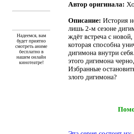
Автор оригинала:
Хо
Описание:
История не
лишь 2-м сезоне диги
ждёт встреча с новой,
Надеемся, вам
будет приятно
которая способна уни
смотреть аниме
дигимона внутри себя.
бесплатно в
нашем онлайн
этого дигимона черно,
кинотеатре!
Избранные остановить
злого дигимона?
Помо
Эта серия состоит из: