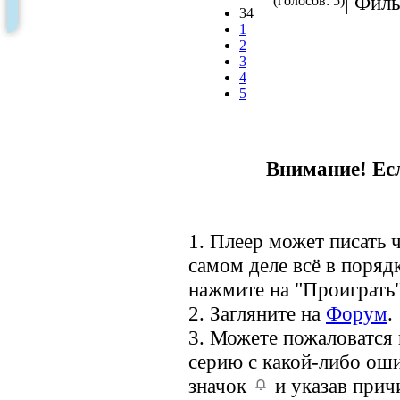
| Филь
(голосов: 5)
34
1
2
3
4
5
Внимание! Есл
1. Плеер может писать ч
самом деле всё в порядк
нажмите на "Проиграть"
2. Загляните на
Форум
.
3. Можете пожаловатся
серию с какой-либо оши
значок
и указав прич