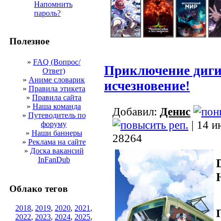
Напомнить
пароль?
Полезное
»
FAQ (Вопрос/
Приключение диги
Ответ)
»
Аниме словарик
исчезновение!
»
Правила этикета
»
Правила сайта
»
Наша команда
Добавил:
Денис
»
Путеводитель по
| 14 и
форуму
»
Наши баннеры
28264
»
Реклама на сайте
»
Доска вакансий
InFanDub
Облако тегов
2018
,
2019
,
2020
,
2021
,
2022
,
2023
,
2024
,
2025
,