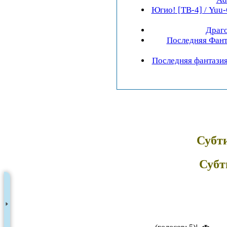
Югио! [ТВ-4] / Yuu-
Драго
Последняя Фанта
Последняя фантазия 
Субт
Субт