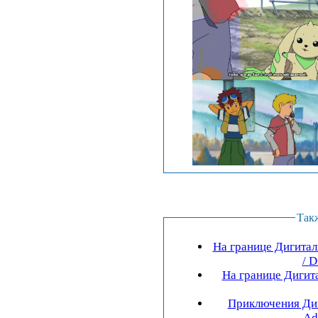
Так
На границе Дигитал
/ D
На границе Дигит
Приключения Диг
Ad