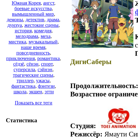
Южная Корея
,
ангст
,
боевые искусства
,
вымышленный мир
,
демоны
,
детектив
,
драма
,
дунхуа
,
жестокие сцены
,
история
,
комедия
,
мелодрама
,
меха
,
мистика
,
музыкальный
,
с
наше время
,
повседневность
,
приключения
,
романтика
,
ДигиСаберы
сёдзё
,
сёнэн
,
спорт
,
суперсила
,
сэйнэн
,
трагические сцены
,
триллер
,
ужасы
,
Продолжительность
фантастика
,
фэнтези
,
школа
,
экшен
,
этти
Возрастное ограниче
Показать все теги
Статистика
Студия:
Режиссёр:
Ямаути Си