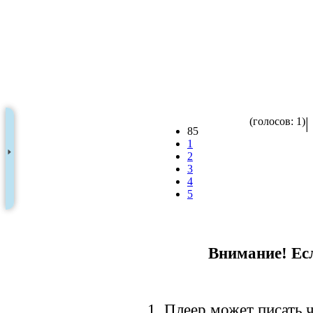
|
(голосов: 1)
85
1
2
3
4
5
Внимание! Есл
1. Плеер может писать ч