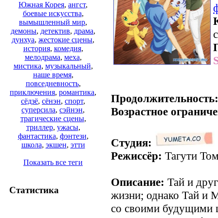
Южная Корея
,
ангст
,
боевые искусства
,
вымышленный мир
,
демоны
,
детектив
,
драма
,
с
дунхуа
,
жестокие сцены
,
история
,
комедия
,
мелодрама
,
меха
,
мистика
,
музыкальный
,
наше время
,
повседневность
,
приключения
,
романтика
,
Продолжительность
сёдзё
,
сёнэн
,
спорт
,
Возрастное ограниче
суперсила
,
сэйнэн
,
трагические сцены
,
триллер
,
ужасы
,
фантастика
,
фэнтези
,
Студия:
школа
,
экшен
,
этти
Режиссёр:
Тагути Том
Показать все теги
Описание:
Тай и друг
Статистика
жизни; однако Тай и 
со своими будущими 