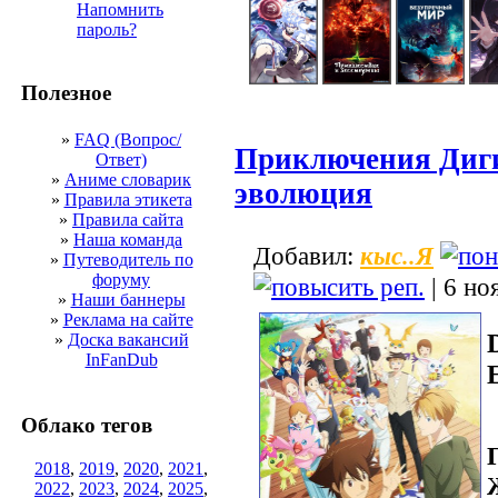
Напомнить
пароль?
Полезное
»
FAQ (Вопрос/
Приключения Диги
Ответ)
»
Аниме словарик
эволюция
»
Правила этикета
»
Правила сайта
»
Наша команда
кыс..Я
Добавил:
»
Путеводитель по
форуму
| 6 но
»
Наши баннеры
»
Реклама на сайте
»
Доска вакансий
InFanDub
Облако тегов
2018
,
2019
,
2020
,
2021
,
2022
,
2023
,
2024
,
2025
,