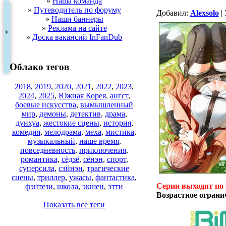
»
Наша команда
»
Путеводитель по форуму
Добавил:
Alexsolo
| 
»
Наши баннеры
»
Реклама на сайте
»
Доска вакансий InFanDub
Облако тегов
2018
,
2019
,
2020
,
2021
,
2022
,
2023
,
2024
,
2025
,
Южная Корея
,
ангст
,
боевые искусства
,
вымышленный
мир
,
демоны
,
детектив
,
драма
,
дунхуа
,
жестокие сцены
,
история
,
комедия
,
мелодрама
,
меха
,
мистика
,
музыкальный
,
наше время
,
повседневность
,
приключения
,
романтика
,
сёдзё
,
сёнэн
,
спорт
,
суперсила
,
сэйнэн
,
трагические
сцены
,
триллер
,
ужасы
,
фантастика
,
Серии выходят по
фэнтези
,
школа
,
экшен
,
этти
Возрастное ограни
Показать все теги