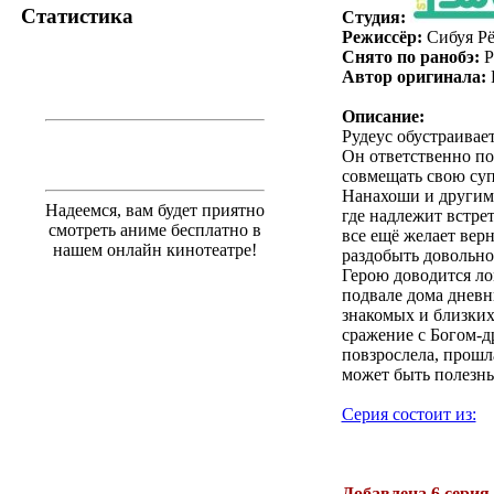
Статистика
Студия:
Режиссёр:
Сибуя Рё
Снято по ранобэ:
Р
Автор оригинала:
Описание:
Рудеус обустраивае
Он ответственно по
совмещать свою суп
Нанахоши и другими
Надеемся, вам будет приятно
где надлежит встре
смотреть аниме бесплатно в
все ещё желает верн
нашем онлайн кинотеатре!
раздобыть довольно
Герою доводится ло
подвале дома дневн
знакомых и близких.
сражение с Богом-д
повзрослела, прошла
может быть полезн
Серия состоит из:
.
Добавлена 6 серия 