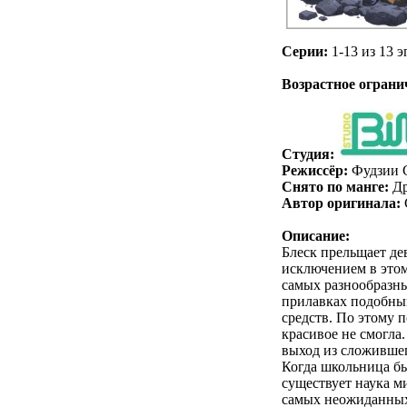
Серии:
1-13 из 13 э
.
Возрастное ограни
Студия:
Режиссёр:
Фудзии 
Снято по манге:
Др
Автор оригинала:
Описание:
Блеск прельщает де
исключением в этом
самых разнообразны
прилавках подобный
средств. По этому п
красивое не смогла.
выход из сложивше
Когда школьница бы
существует наука м
самых неожиданных 