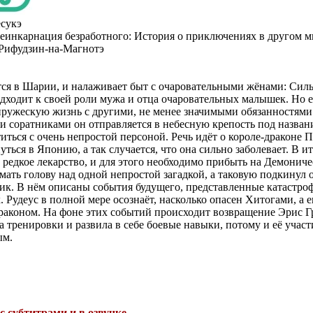
сукэ
еинкарнация безработного: История о приключениях в другом м
Рифудзин-на-Магнотэ
тся в Шарии, и налаживает быт с очаровательными жёнами: Силь
дходит к своей роли мужа и отца очаровательных малышек. Но 
ружескую жизнь с другими, не менее значимыми обязанностями.
 соратниками он отправляется в небесную крепость под назван
титься с очень непростой персоной. Речь идёт о короле-драконе
уться в Японию, а так случается, что она сильно заболевает. В 
 редкое лекарство, и для этого необходимо прибыть на Демониче
мать голову над одной непростой загадкой, а таковую подкинул
ик. В нём описаны события будущего, представленные катастро
 Рудеус в полной мере осознаёт, насколько опасен Хитогами, а 
раконом. На фоне этих событий происходит возвращение Эрис Гр
 тренировки и развила в себе боевые навыки, потому и её участ
ым.
с субтитрами и в озвучке
.