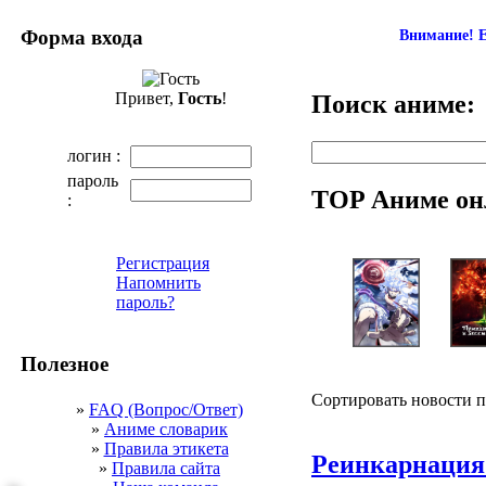
Форма входа
Внимание! Е
Привет,
Гость
!
Поиск аниме:
логин :
пароль
TOP Аниме он
:
Регистрация
Напомнить
пароль?
Полезное
Сортировать новости 
»
FAQ (Вопрос/Ответ)
»
Аниме словарик
»
Правила этикета
Реинкарнация 
»
Правила сайта