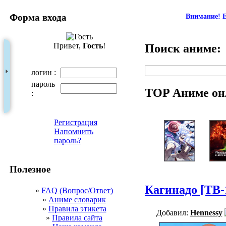
Форма входа
Внимание! Е
Привет,
Гость
!
Поиск аниме:
логин :
пароль
TOP Аниме он
:
Регистрация
Напомнить
пароль?
Полезное
Кагинадо [ТВ-
»
FAQ (Вопрос/Ответ)
»
Аниме словарик
»
Правила этикета
Добавил:
Hennessy
»
Правила сайта