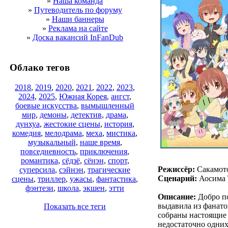
»
Наша команда
»
Путеводитель по форуму
»
Наши баннеры
»
Реклама на сайте
»
Доска вакансий InFanDub
Облако тегов
2018
,
2019
,
2020
,
2021
,
2022
,
2023
,
2024
,
2025
,
Южная Корея
,
ангст
,
боевые искусства
,
вымышленный
мир
,
демоны
,
детектив
,
драма
,
дунхуа
,
жестокие сцены
,
история
,
комедия
,
мелодрама
,
меха
,
мистика
,
музыкальный
,
наше время
,
повседневность
,
приключения
,
романтика
,
сёдзё
,
сёнэн
,
спорт
,
Режиссёр:
Сакамото
суперсила
,
сэйнэн
,
трагические
Сценарий:
Аосима 
сцены
,
триллер
,
ужасы
,
фантастика
,
фэнтези
,
школа
,
экшен
,
этти
Описание:
Добро по
выдавила из фанатов
Показать все теги
собраны настоящие 
недостаточно одних