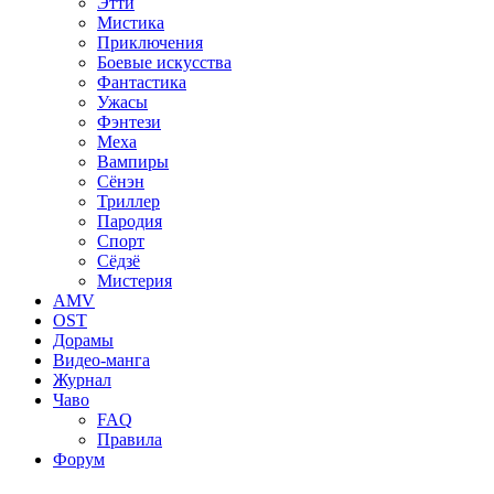
Этти
Мистика
Приключения
Боевые искусства
Фантастика
Ужасы
Фэнтези
Меха
Вампиры
Сёнэн
Триллер
Пародия
Спорт
Сёдзё
Мистерия
AMV
OST
Дорамы
Видео-манга
Журнал
Чаво
FAQ
Правила
Форум