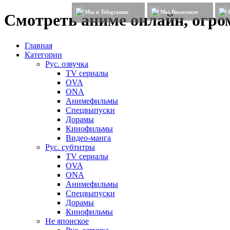
Мы в Telegramm
Мы Вконтакте
Смотреть аниме онлайн, огром
Главная
Категории
Рус. озвучка
TV сериалы
OVA
ONA
Анимефильмы
Спецвыпуски
Дорамы
Кинофильмы
Видео-манга
Рус. субтитры
TV сериалы
OVA
ONA
Анимефильмы
Спецвыпуски
Дорамы
Кинофильмы
Не японское