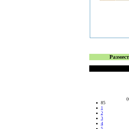
Размест
(
85
1
2
3
4
5