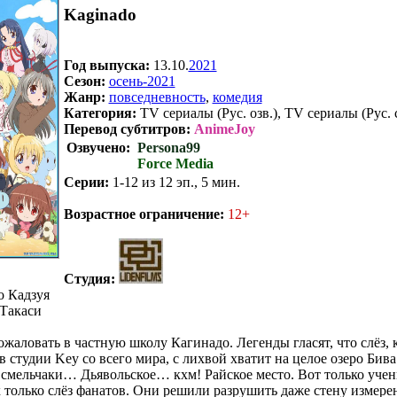
Kaginado
Год выпуска:
13.10.
2021
Сезон:
осень-2021
Жанр:
повседневность
,
комедия
Категория:
TV сериалы (Рус. озв.), TV сериалы (Рус. 
Перевод субтитров:
AnimeJoy
Озвучено:
Persona99
Force Media
Серии:
1-12 из 12 эп., 5 мин.
.
Возрастное ограничение:
12+
Студия:
 Кадзуя
Такаси
жаловать в частную школу Кагинадо. Легенды гласят, что слёз, 
 студии Key со всего мира, с лихвой хватит на целое озеро Бива.
смельчаки… Дьявольское… кхм! Райское место. Вот только уче
 только слёз фанатов. Они решили разрушить даже стену измерен