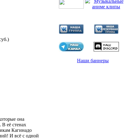
суб.)
Наши баннеры
которые она
 В её стенах
никам Кагинадо
ий! И всё с одной