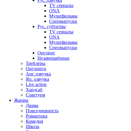
Рус. озвучка
TV сериалы
ONA
Мультфильмы
Спецвыпуски
Рус. субтитры
TV сериалы
ONA
Мультфильмы
Спецвыпуски
Онгоинг
Незавершённые
Трейлеры
Онгоинги
Анг. озвучка
Яп. озвучка
Live action
Хардсаб
Советуем
Жанры
Драма
Повседневность
Романтика
Комедия
Школа