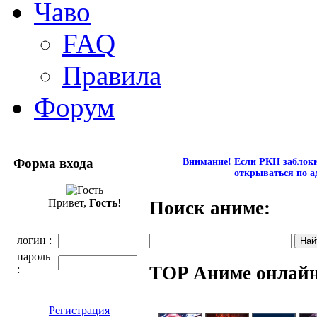
Чаво
FAQ
Правила
Форум
Форма входа
Внимание! Если РКН заблокир
открываться по а
Привет,
Гость
!
Поиск аниме:
логин :
пароль
TOP Аниме онлай
:
Регистрация