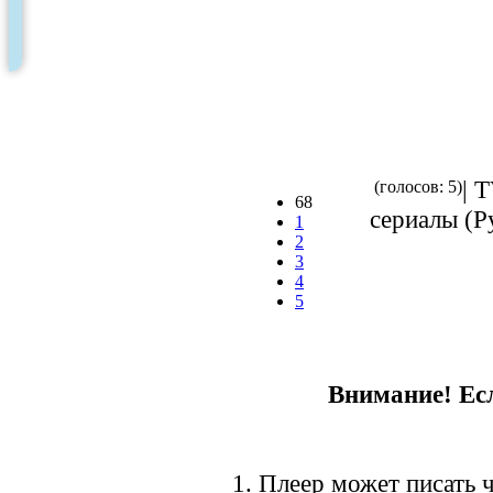
| 
(голосов: 5)
68
сериалы (Ру
1
2
3
4
5
Внимание! Есл
1. Плеер может писать ч