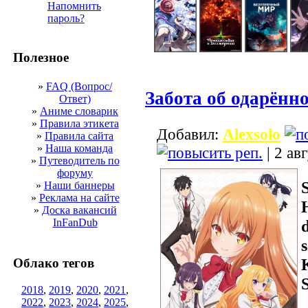
Напомнить
пароль?
Полезное
»
FAQ (Вопрос/
Забота об одарённ
Ответ)
»
Аниме словарик
»
Правила этикета
Добавил:
Alexsolo
»
Правила сайта
»
Наша команда
| 2 ав
»
Путеводитель по
форуму
»
Наши баннеры
»
Реклама на сайте
»
Доска вакансий
InFanDub
Облако тегов
2018
,
2019
,
2020
,
2021
,
2022
,
2023
,
2024
,
2025
,