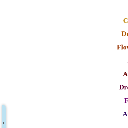
С
D
Flo
A
Dr
A