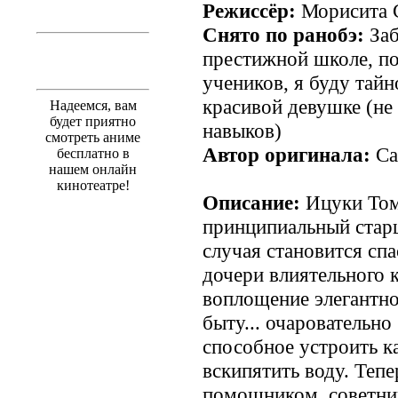
Режиссёр:
Морисита 
Снято по ранобэ:
Заб
престижной школе, п
учеников, я буду тайн
красивой девушке (н
Надеемся, вам
будет приятно
навыков)
смотреть аниме
Автор оригинала:
Са
бесплатно в
нашем онлайн
кинотеатре!
Описание:
Ицуки Том
принципиальный старш
случая становится сп
дочери влиятельного 
воплощение элегантно
быту... очаровательн
способное устроить к
вскипятить воду. Теп
помощником, советни