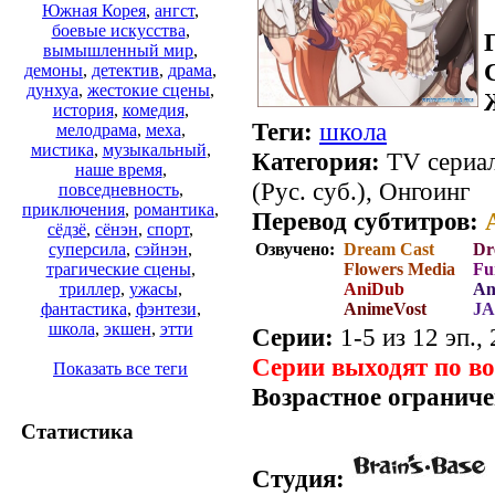
Южная Корея
,
ангст
,
боевые искусства
,
вымышленный мир
,
демоны
,
детектив
,
драма
,
дунхуа
,
жестокие сцены
,
история
,
комедия
,
Теги:
школа
мелодрама
,
меха
,
мистика
,
музыкальный
,
Категория:
TV сериал
наше время
,
(Рус. суб.), Онгоинг
повседневность
,
приключения
,
романтика
,
Перевод субтитров:
сёдзё
,
сёнэн
,
спорт
,
Озвучено:
Dream Cast
Dr
суперсила
,
сэйнэн
,
Flowers Media
Fu
трагические сцены
,
AniDub
An
триллер
,
ужасы
,
AnimeVost
J
фантастика
,
фэнтези
,
школа
,
экшен
,
этти
Серии:
1-5 из 12 эп.,
Серии выходят по в
Показать все теги
Возрастное ограниче
Статистика
Студия: