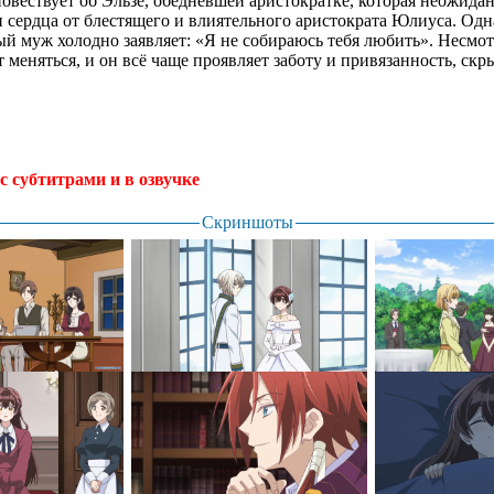
вествует об Эльзе, обедневшей аристократке, которая неожида
 сердца от блестящего и влиятельного аристократа Юлиуса. Одна
ый муж холодно заявляет: «Я не собираюсь тебя любить». Несмотр
 меняться, и он всё чаще проявляет заботу и привязанность, ск
с субтитрами и в озвучке
.
Скриншоты