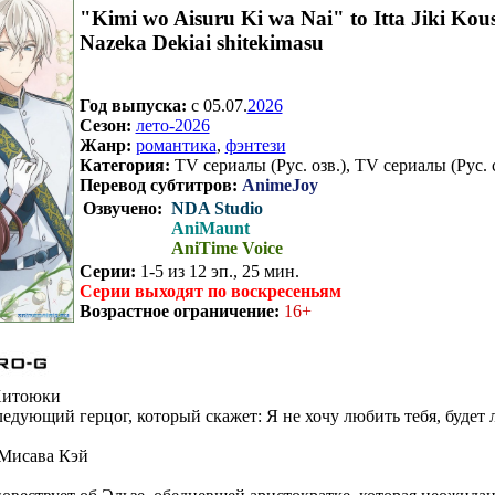
"Kimi wo Aisuru Ki wa Nai" to Itta Jiki Ko
Nazeka Dekiai shitekimasu
Год выпуска:
c 05.07.
2026
Сезон:
лето-2026
Жанр:
романтика
,
фэнтези
Категория:
TV сериалы (Рус. озв.), TV сериалы (Рус. 
Перевод субтитров:
AnimeJoy
Озвучено:
NDA Studio
AniMaunt
AniTime Voice
Серии:
1-5 из 12 эп., 25 мин.
Серии выходят по воскресеньям
Возрастное ограничение:
16+
итоюки
едующий герцог, который скажет: Я не хочу любить тебя, будет 
Мисава Кэй