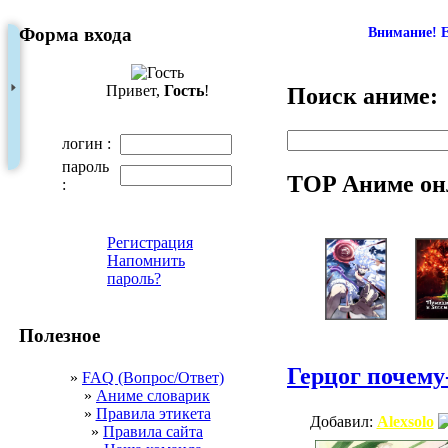
Форма входа
Внимание! Е
Привет,
Гость
!
Поиск аниме:
логин :
пароль
TOP Аниме он
:
Регистрация
Напомнить
пароль?
Полезное
Герцог почему
»
FAQ (Вопрос/Ответ)
»
Аниме словарик
»
Правила этикета
Добавил:
Alexsolo
»
Правила сайта