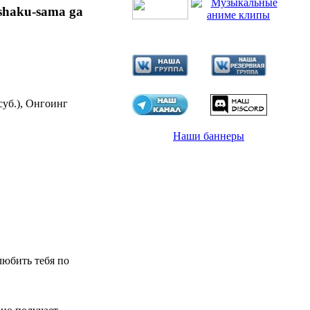
ushaku-sama ga
суб.), Онгоинг
Наши баннеры
любить тебя по