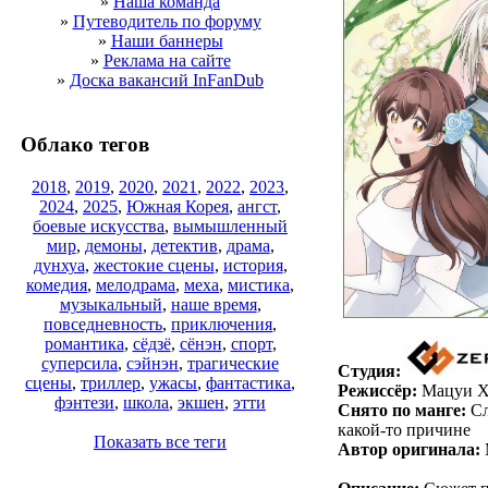
»
Наша команда
»
Путеводитель по форуму
»
Наши баннеры
»
Реклама на сайте
»
Доска вакансий InFanDub
Облако тегов
2018
,
2019
,
2020
,
2021
,
2022
,
2023
,
2024
,
2025
,
Южная Корея
,
ангст
,
боевые искусства
,
вымышленный
мир
,
демоны
,
детектив
,
драма
,
дунхуа
,
жестокие сцены
,
история
,
комедия
,
мелодрама
,
меха
,
мистика
,
музыкальный
,
наше время
,
повседневность
,
приключения
,
романтика
,
сёдзё
,
сёнэн
,
спорт
,
суперсила
,
сэйнэн
,
трагические
Студия:
сцены
,
триллер
,
ужасы
,
фантастика
,
Режиссёр:
Мацуи Х
фэнтези
,
школа
,
экшен
,
этти
Снято по манге:
Сл
какой-то причине
Показать все теги
Автор оригинала: