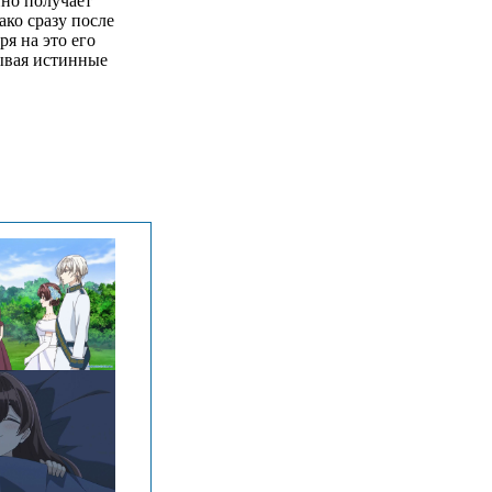
нно получает
ко сразу после
я на это его
рывая истинные