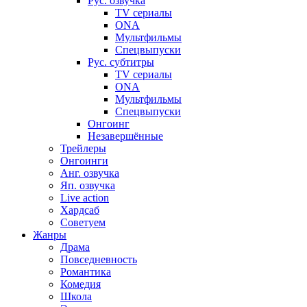
Рус. озвучка
TV сериалы
ONA
Мультфильмы
Спецвыпуски
Рус. субтитры
TV сериалы
ONA
Мультфильмы
Спецвыпуски
Онгоинг
Незавершённые
Трейлеры
Онгоинги
Анг. озвучка
Яп. озвучка
Live action
Хардсаб
Советуем
Жанры
Драма
Повседневность
Романтика
Комедия
Школа