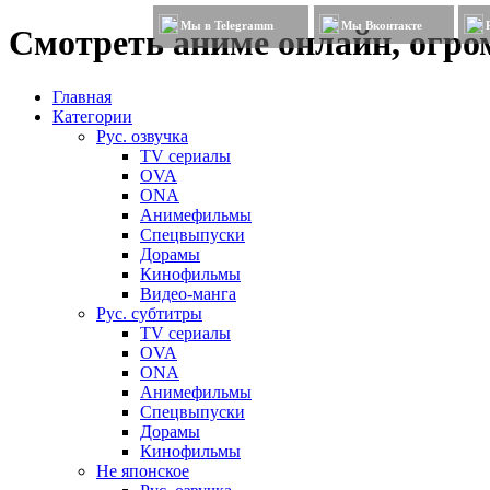
Мы в Telegramm
Мы Вконтакте
Смотреть аниме онлайн, огром
Главная
Категории
Рус. озвучка
TV сериалы
OVA
ONA
Анимефильмы
Спецвыпуски
Дорамы
Кинофильмы
Видео-манга
Рус. субтитры
TV сериалы
OVA
ONA
Анимефильмы
Спецвыпуски
Дорамы
Кинофильмы
Не японское