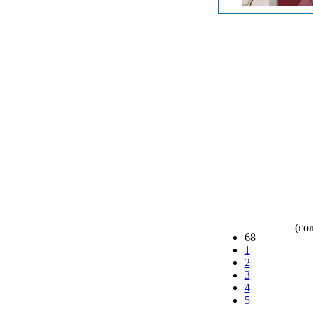
(гол
68
1
2
3
4
5