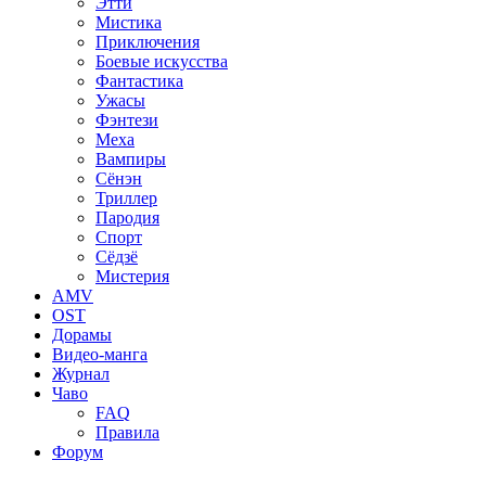
Этти
Мистика
Приключения
Боевые искусства
Фантастика
Ужасы
Фэнтези
Меха
Вампиры
Сёнэн
Триллер
Пародия
Спорт
Сёдзё
Мистерия
AMV
OST
Дорамы
Видео-манга
Журнал
Чаво
FAQ
Правила
Форум