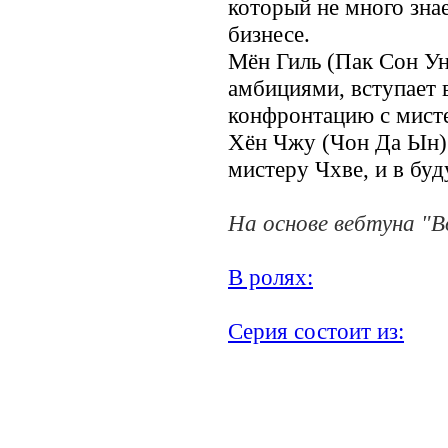
который не много зна
бизнесе.
Мён Гиль (Пак Сон У
амбициями, вступает
конфронтацию с мист
Хён Чжу (Чон Да Ын)
мистеру Чхве, и в бу
На основе вебтуна "В
В ролях:
Серия состоит из:
.