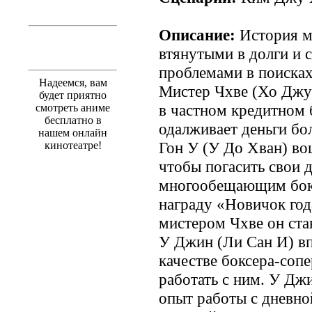
Описание:
История м
втянутыми в долги и 
проблемами в поисках
Надеемся, вам
Мистер Чхве (Хо Джун
будет приятно
в частном кредитном б
смотреть аниме
бесплатно в
одалживает деньги бо
нашем онлайн
Гон У (У До Хван) во
кинотеатре!
чтобы погасить свои 
многообещающим бокс
награду «Новичок года
мистером Чхве он ста
У Джин (Ли Сан И) вп
качестве боксера-сопе
работать с ним. У Дж
опыт работы с дневной