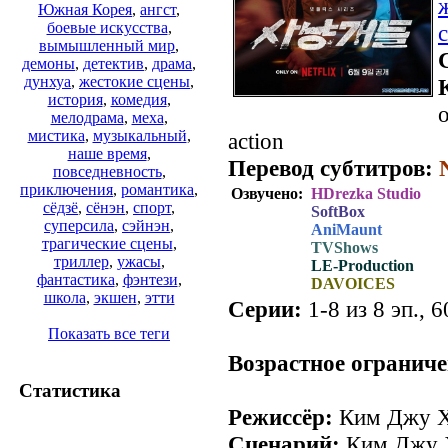
Южная Корея
,
ангст
,
боевые искусства
,
вымышленный мир
,
демоны
,
детектив
,
драма
,
дунхуа
,
жестокие сцены
,
история
,
комедия
,
о
мелодрама
,
меха
,
мистика
,
музыкальный
,
action
наше время
,
Перевод субтитров:
повседневность
,
приключения
,
романтика
,
Озвучено:
HDrezka Studio
сёдзё
,
сёнэн
,
спорт
,
SoftBox
суперсила
,
сэйнэн
,
AniMaunt
трагические сцены
,
TVShows
триллер
,
ужасы
,
LE-Production
фантастика
,
фэнтези
,
DAVOICES
школа
,
экшен
,
этти
Серии:
1-8 из 8 эп., 6
Показать все теги
Возрастное ограниче
Статистика
Режиссёр:
Ким Джу 
Сценарий:
Ким Джу 