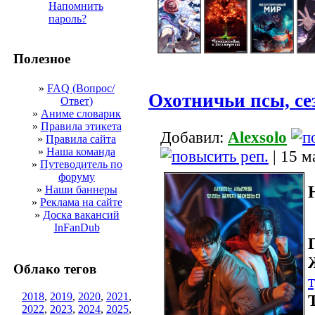
Напомнить
пароль?
Полезное
»
FAQ (Вопрос/
Охотничьи псы, се
Ответ)
»
Аниме словарик
»
Правила этикета
Добавил:
Alexsolo
»
Правила сайта
»
Наша команда
| 15 м
»
Путеводитель по
форуму
»
Наши баннеры
»
Реклама на сайте
»
Доска вакансий
InFanDub
Облако тегов
2018
,
2019
,
2020
,
2021
,
2022
,
2023
,
2024
,
2025
,