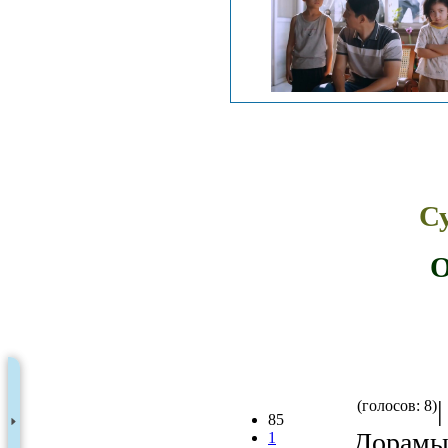
С
О
(голосов: 8)
85
Дорамы 
1