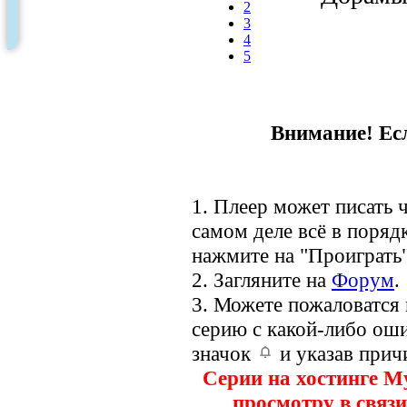
2
3
4
5
Внимание! Есл
1. Плеер может писать ч
самом деле всё в порядк
нажмите на "Проиграть"
2. Загляните на
Форум
.
3. Можете пожаловатся
серию с какой-либо оши
значок
и указав прич
Серии на хостинге M
просмотру в связи