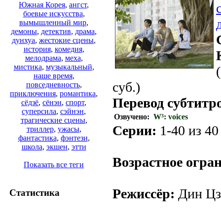
Южная Корея
,
ангст
,
боевые искусства
,
вымышленный мир
,
демоны
,
детектив
,
драма
,
дунхуа
,
жестокие сцены
,
история
,
комедия
,
мелодрама
,
меха
,
мистика
,
музыкальный
,
наше время
,
суб.)
повседневность
,
приключения
,
романтика
,
Перевод субтитр
сёдзё
,
сёнэн
,
спорт
,
суперсила
,
сэйнэн
,
Озвучено:
W³: voices
трагические сцены
,
Серии:
1-40 из 40 
триллер
,
ужасы
,
фантастика
,
фэнтези
,
школа
,
экшен
,
этти
Возрастное огра
Показать все теги
Режиссёр:
Дин Цз
Статистика