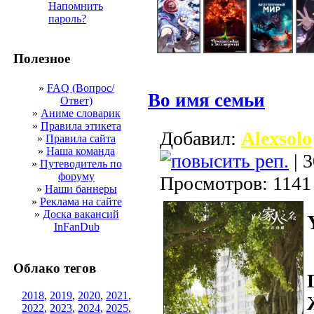
Напомнить
пароль?
Полезное
»
FAQ (Вопрос/
Во имя семьи
Ответ)
»
Аниме словарик
»
Правила этикета
Добавил:
Alexsolo
»
Правила сайта
»
Наша команда
| 3
»
Путеводитель по
форуму
Просмотров: 1141
»
Наши баннеры
»
Реклама на сайте
»
Доска вакансий
InFanDub
Облако тегов
2018
,
2019
,
2020
,
2021
,
2022
,
2023
,
2024
,
2025
,