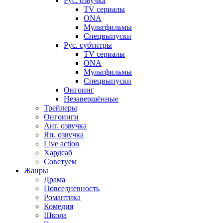
Рус. озвучка
TV сериалы
ONA
Мультфильмы
Спецвыпуски
Рус. субтитры
TV сериалы
ONA
Мультфильмы
Спецвыпуски
Онгоинг
Незавершённые
Трейлеры
Онгоинги
Анг. озвучка
Яп. озвучка
Live action
Хардсаб
Советуем
Жанры
Драма
Повседневность
Романтика
Комедия
Школа