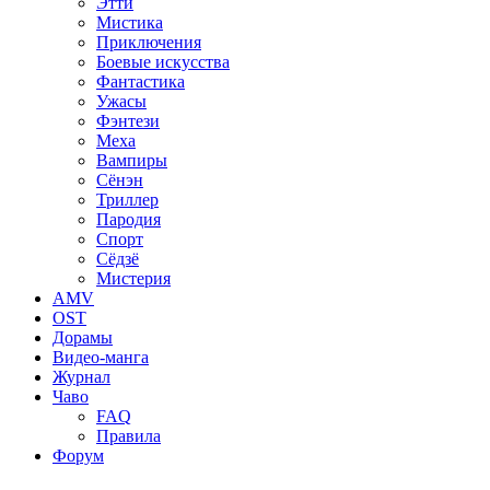
Этти
Мистика
Приключения
Боевые искусства
Фантастика
Ужасы
Фэнтези
Меха
Вампиры
Сёнэн
Триллер
Пародия
Спорт
Сёдзё
Мистерия
AMV
OST
Дорамы
Видео-манга
Журнал
Чаво
FAQ
Правила
Форум