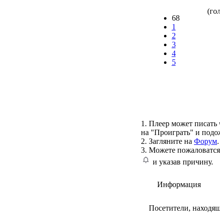
(гол
68
1
2
3
4
5
1. Плеер может писать 
на "Проиграть" и подо
2. Загляните на
Форум
.
3. Можете пожаловатся
и указав причину.
Информация
Посетители, находя