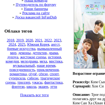
»
Наша команда
»
Путеводитель по форуму
»
Наши баннеры
»
Реклама на сайте
»
Доска вакансий InFanDub
Облако тегов
2018
,
2019
,
2020
,
2021
,
2022
,
2023
,
2024
,
2025
,
Южная Корея
,
ангст
,
боевые искусства
,
вымышленный
мир
,
демоны
,
детектив
,
драма
,
дунхуа
,
жестокие сцены
,
история
,
комедия
,
мелодрама
,
меха
,
мистика
,
музыкальный
,
наше время
,
повседневность
,
приключения
,
Возрастное ограни
романтика
,
сёдзё
,
сёнэн
,
спорт
,
суперсила
,
сэйнэн
,
трагические
Режиссёр:
Ким Сын
сцены
,
триллер
,
ужасы
,
фантастика
,
Сценарий:
Хон Си 
фэнтези
,
школа
,
экшен
,
этти
Описание:
Трое под
Показать все теги
полагаясь друг на д
Ким Сан Ха (Хван И