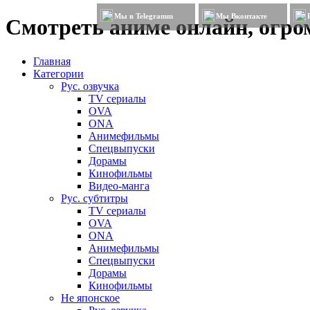
Мы в Telegramm
Мы Вконтакте
Смотреть аниме онлайн, огром
Главная
Категории
Рус. озвучка
TV сериалы
OVA
ONA
Анимефильмы
Спецвыпуски
Дорамы
Кинофильмы
Видео-манга
Рус. субтитры
TV сериалы
OVA
ONA
Анимефильмы
Спецвыпуски
Дорамы
Кинофильмы
Не японское