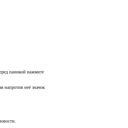
 перед паникой нажмите
в напротив неё значок
новости.