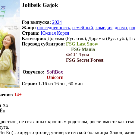
Jolibsik Gajok
Год выпуска:
2024
Жанр:
повседневность
,
семейный
,
комедия
,
драма
,
ро
Страна:
Южная Корея
Категория:
Дорамы (Рус. озв.), Дорамы (Рус. суб.), Liv
Перевод субтитров:
FSG Last Snow
FSG Mania
Перевод субтитров:
ФСГ Луна
Перевод субтитров:
FSG Secret Forest
Озвучено:
SoftBox
Unicorn
Серии:
1-16 из 16 эп., 60 мин.
чение:
14+
 Хо
Ён
ростков, не связанных кровным родством, росли вместе как семь
руга.
н Ёп) - хирург-ортопед университетской больницы Хэдон, живе