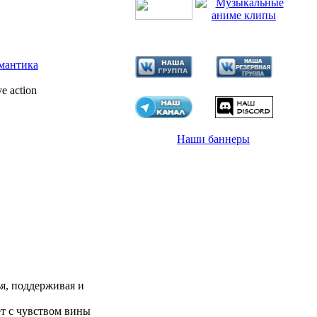
мантика
e action
Наши баннеры
я, поддерживая и
т с чувством вины