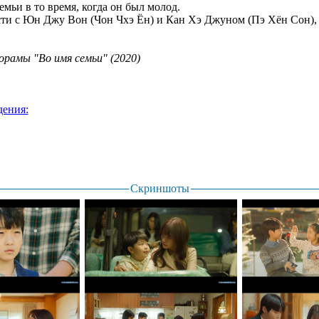
семьи в то время, когда он был молод.
ти с Юн Джу Вон (Чон Чхэ Ён) и Кан Хэ Джуном (Пэ Хён Сон), 
орамы "Во имя семьи" (2020)
дения:
Скриншоты