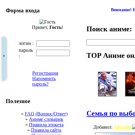
Форма входа
Внимание! Е
Привет,
Гость
!
Поиск аниме:
логин :
пароль
TOP Аниме он
:
Регистрация
Напомнить
пароль?
Полезное
Семья по выб
»
FAQ (Вопрос/Ответ)
»
Аниме словарик
»
Правила этикета
Добавил:
Alexsolo
»
Правила сайта