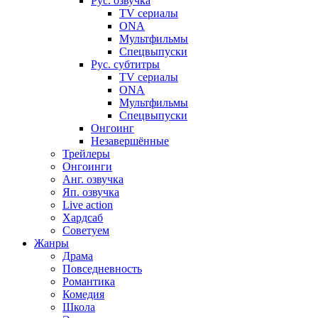
Рус. озвучка
TV сериалы
ONA
Мультфильмы
Спецвыпуски
Рус. субтитры
TV сериалы
ONA
Мультфильмы
Спецвыпуски
Онгоинг
Незавершённые
Трейлеры
Онгоинги
Анг. озвучка
Яп. озвучка
Live action
Хардсаб
Советуем
Жанры
Драма
Повседневность
Романтика
Комедия
Школа