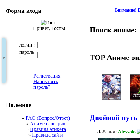
Форма входа
Внимание! Е
Привет,
Гость
!
Поиск аниме:
логин :
пароль
TOP Аниме он
:
Регистрация
Напомнить
пароль?
Полезное
Двойной путь
»
FAQ (Вопрос/Ответ)
»
Аниме словарик
»
Правила этикета
Добавил:
Alexsolo
»
Правила сайта