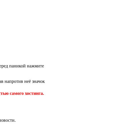
 перед паникой нажмите
в напротив неё значок
тью самого хостинга.
новости.