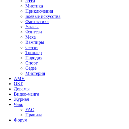
Этти
Мистика
Приключения
Боевые искусства
Фантастика
Ужасы
Фэнтези
Меха
Вампиры
Сёнэн
Триллер
Пародия
Спорт
Сёдзё
Мистерия
AMV
OST
Дорамы
Видео-манга
Журнал
Чаво
FAQ
Правила
Форум