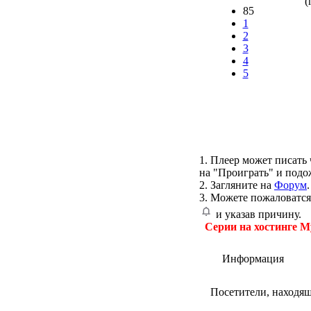
(
85
1
2
3
4
5
1. Плеер может писать 
на "Проиграть" и подо
2. Загляните на
Форум
.
3. Можете пожаловатся
и указав причину.
Серии на хостинге M
Информация
Посетители, находя