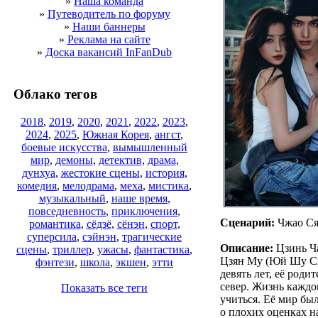
»
Наша команда
»
Путеводитель по форуму
»
Наши баннеры
»
Реклама на сайте
»
Доска вакансий InFanDub
Облако тегов
2018
,
2019
,
2020
,
2021
,
2022
,
2023
,
2024
,
2025
,
Южная Корея
,
ангст
,
боевые искусства
,
вымышленный
мир
,
демоны
,
детектив
,
драма
,
дунхуа
,
жестокие сцены
,
история
,
комедия
,
мелодрама
,
меха
,
мистика
,
музыкальный
,
наше время
,
повседневность
,
приключения
,
Сценарий:
Чжао Ся
романтика
,
сёдзё
,
сёнэн
,
спорт
,
суперсила
,
сэйнэн
,
трагические
Описание:
Цзинь Ча
сцены
,
триллер
,
ужасы
,
фантастика
,
Цзян Му (Юй Шу Си
фэнтези
,
школа
,
экшен
,
этти
девять лет, её роди
север. Жизнь каждо
Показать все теги
учиться. Её мир бы
о плохих оценках на