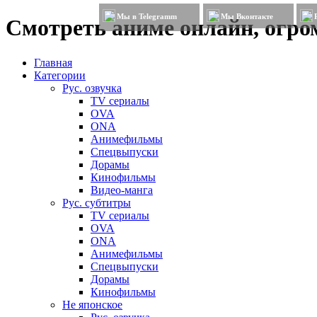
Мы в Telegramm
Мы Вконтакте
Смотреть аниме онлайн, огром
Главная
Категории
Рус. озвучка
TV сериалы
OVA
ONA
Анимефильмы
Спецвыпуски
Дорамы
Кинофильмы
Видео-манга
Рус. субтитры
TV сериалы
OVA
ONA
Анимефильмы
Спецвыпуски
Дорамы
Кинофильмы
Не японское