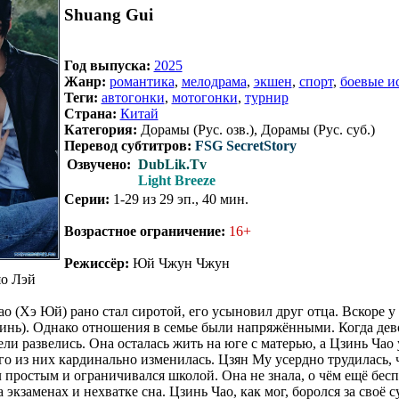
Shuang Gui
Год выпуска:
2025
Жанр:
романтика
,
мелодрама
,
экшен
,
спорт
,
боевые и
Теги:
автогонки
,
мотогонки
,
турнир
Страна:
Китай
Категория:
Дорамы (Рус. озв.), Дорамы (Рус. суб.)
Перевод субтитров:
FSG SecretStory
Озвучено:
DubLik.Tv
Light Breeze
Серии:
1-29 из 29 эп., 40 мин.
Возрастное ограничение:
16+
Режиссёр:
Юй Чжун Чжун
о Лэй
о (Хэ Юй) рано стал сиротой, его усыновил друг отца. Вскоре у 
нь). Однако отношения в семье были напряжёнными. Когда дев
тели развелись. Она осталась жить на юге с матерью, а Цзинь Чао 
го из них кардинально изменилась. Цзян Му усердно трудилась,
л простым и ограничивался школой. Она не знала, о чём ещё бесп
 экзаменах и нехватке сна. Цзинь Чао, как мог, боролся за своё 