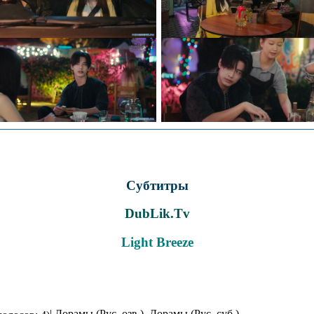
Субтитры
DubLik.Tv
Light Breeze
| Дорамы (Рус. озв.), Дорамы (Рус. суб.)