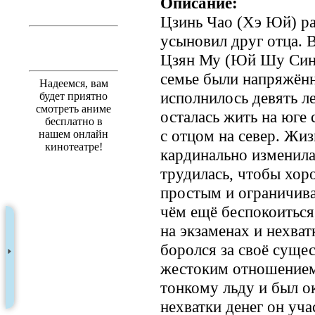
Описание:
Цзинь Чао (Хэ Юй) ра
усыновил друг отца. В
Цзян Му (Юй Шу Синь
семье были напряжённ
Надеемся, вам
исполнилось девять ле
будет приятно
смотреть аниме
осталась жить на юге 
бесплатно в
с отцом на север. Жиз
нашем онлайн
кинотеатре!
кардинально изменила
трудилась, чтобы хор
простым и ограничива
чём ещё беспокоиться
на экзаменах и нехватк
боролся за своё сущес
жестоким отношением
тонкому льду и был о
нехватки денег он уча