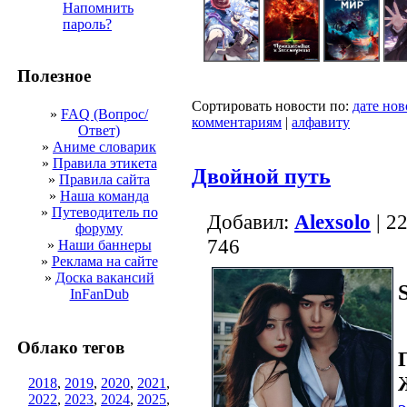
Напомнить
пароль?
Полезное
Сортировать новости по:
дате нов
»
FAQ (Вопрос/
комментариям
|
алфавиту
Ответ)
»
Аниме словарик
»
Правила этикета
Двойной путь
»
Правила сайта
»
Наша команда
»
Путеводитель по
Добавил:
Alexsolo
| 2
форуму
746
»
Наши баннеры
»
Реклама на сайте
»
Доска вакансий
InFanDub
Облако тегов
2018
,
2019
,
2020
,
2021
,
2022
,
2023
,
2024
,
2025
,