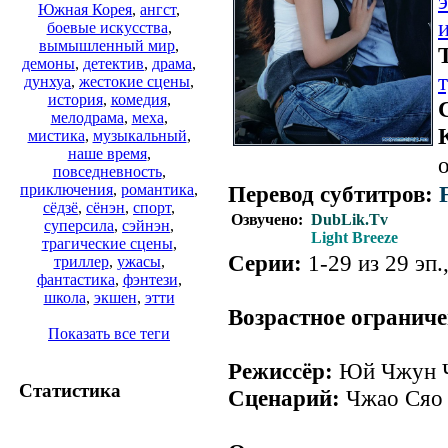
Южная Корея
,
ангст
,
боевые искусства
,
вымышленный мир
,
демоны
,
детектив
,
драма
,
дунхуа
,
жестокие сцены
,
история
,
комедия
,
мелодрама
,
меха
,
мистика
,
музыкальный
,
наше время
,
о
повседневность
,
Перевод субтитров:
приключения
,
романтика
,
сёдзё
,
сёнэн
,
спорт
,
Озвучено:
DubLik.Tv
суперсила
,
сэйнэн
,
Light Breeze
трагические сцены
,
Серии:
1-29 из 29 эп.
триллер
,
ужасы
,
фантастика
,
фэнтези
,
школа
,
экшен
,
этти
Возрастное ограниче
Показать все теги
Режиссёр:
Юй Чжун 
Статистика
Сценарий:
Чжао Сяо