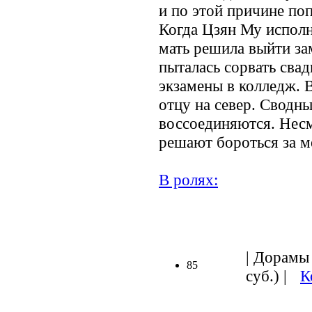
и по этой причине по
Когда Цзян Му исполн
мать решила выйти з
пыталась сорвать свад
экзамены в колледж. В
отцу на север. Сводны
воссоединяются. Несм
решают бороться за м
В ролях:
.
| Дорамы 
85
суб.) |
К