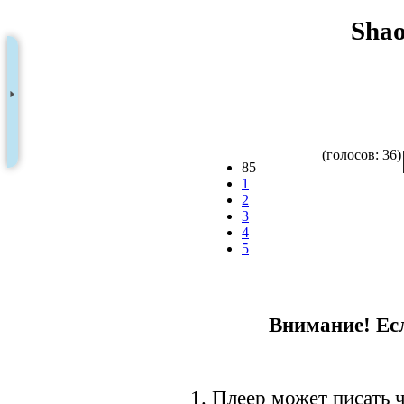
Shao
(голосов: 36)
85
1
2
3
4
5
Внимание! Есл
1. Плеер может писать ч