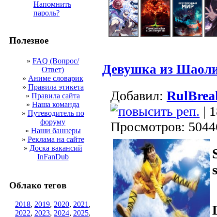
Напомнить
пароль?
Полезное
»
FAQ (Вопрос/
Девушка из Шаол
Ответ)
»
Аниме словарик
»
Правила этикета
Добавил:
RulBrea
»
Правила сайта
»
Наша команда
| 
»
Путеводитель по
форуму
Просмотров: 5044
»
Наши баннеры
»
Реклама на сайте
»
Доска вакансий
InFanDub
Облако тегов
2018
,
2019
,
2020
,
2021
,
2022
,
2023
,
2024
,
2025
,