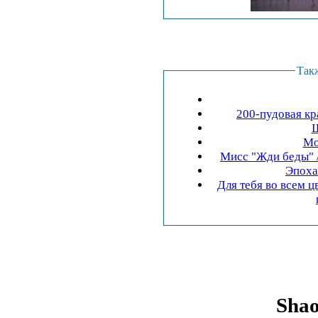
Так
200-пудовая кр
Ш
Мо
Мисс "Жди беды" /
Эпоха
Для тебя во всем цвету 
Shao