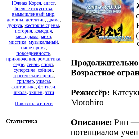
Южная Корея
,
ангст
,
боевые искусства
,
вымышленный мир
,
демоны
,
детектив
,
драма
,
дунхуа
,
жестокие сцены
,
история
,
комедия
,
мелодрама
,
меха
,
мистика
,
музыкальный
,
наше время
,
повседневность
,
приключения
,
романтика
,
Продолжительно
сёдзё
,
сёнэн
,
спорт
,
суперсила
,
сэйнэн
,
Возрастное огра
трагические сцены
,
триллер
,
ужасы
,
фантастика
,
фэнтези
,
Режиссёр:
Катсуки
школа
,
экшен
,
этти
Motohiro
Показать все теги
Описание:
Рин — 
Статистика
потенциалом учен