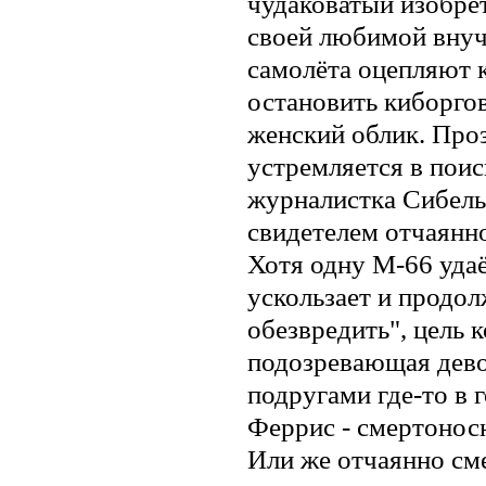
чудаковатый изобрет
своей любимой внуч
самолёта оцепляют 
остановить киборгов
женский облик. Проз
устремляется в пои
журналистка Сибель
свидетелем отчаянно
Хотя одну М-66 удаё
ускользает и продо
обезвредить", цель к
подозревающая дево
подругами где-то в 
Феррис - смертонос
Или же отчаянно см