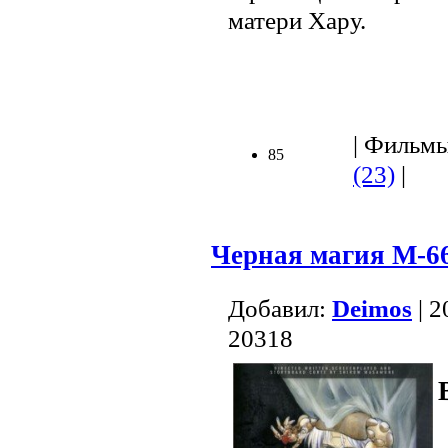
матери Хару.
| Фильмы 
85
(23)
|
Черная магия М-6
Добавил:
Deimos
| 2
20318