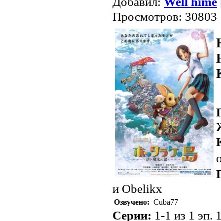
Добавил:
Well hime
Просмотров: 30803
о
и Obelikx
Озвучено:
Сuba77
Серии:
1-1 из 1 эп. 