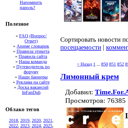
Напомнить
пароль?
Полезное
»
FAQ (Вопрос/
Сортировать новости п
Ответ)
посещаемости
|
коммен
»
Аниме словарик
»
Правила этикета
»
Правила сайта
»
Наша команда
< Назад
1
...
850
851
852
8
»
Путеводитель по
форуму
Лимонный крем
»
Наши баннеры
»
Реклама на сайте
»
Доска вакансий
Добавил:
Time.For.
InFanDub
Просмотров: 76385
Облако тегов
2018
,
2019
,
2020
,
2021
,
2022
,
2023
,
2024
,
2025
,