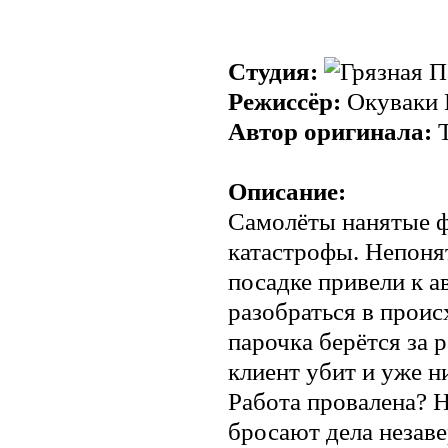
Студия:
Режиссёр:
Окуваки 
Автор оригинала:
Т
Описание:
Самолёты нанятые ф
катастрофы. Непоня
посадке привели к а
разобраться в прои
парочка берётся за р
клиент убит и уже н
Работа провалена? Н
бросают дела незаве