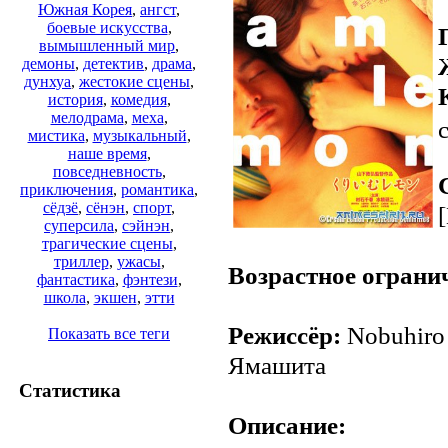
Южная Корея
,
ангст
,
боевые искусства
,
вымышленный мир
,
демоны
,
детектив
,
драма
,
дунхуа
,
жестокие сцены
,
история
,
комедия
,
мелодрама
,
меха
,
мистика
,
музыкальный
,
наше время
,
повседневность
,
приключения
,
романтика
,
сёдзё
,
сёнэн
,
спорт
,
суперсила
,
сэйнэн
,
трагические сцены
,
триллер
,
ужасы
,
Возрастное ограни
фантастика
,
фэнтези
,
школа
,
экшен
,
этти
Режиссёр:
Nobuhiro 
Показать все теги
Ямашита
Статистика
Описание: