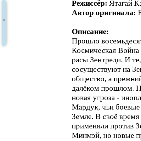
Режиссёр:
Ятагай К
Автор оригинала:
В
Описание:
Прошло восемьдесят 
Космическая Война 
расы Зентреди. И те
сосуществуют на Зе
общество, а прежний
далёком прошлом. Н
новая угроза - иноп
Мардук, чьи боевые
Земле. В своё время
применяли против З
Минмэй, но новые п