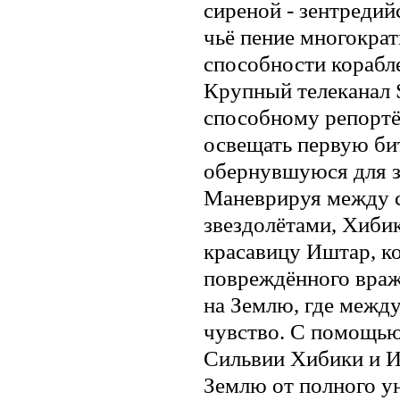
сиреной - зентреди
чьё пение многократ
способности корабле
Крупный телеканал
способному репорт
освещать первую би
обернувшуюся для з
Маневрируя между
звездолётами, Хибик
красавицу Иштар, ко
повреждённого враж
на Землю, где межд
чувство. С помощью
Сильвии Хибики и 
Землю от полного у