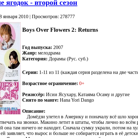
 ягодок - второй сезон
8 января 2010 | Просмотров: 278777
Boys Over Flowers 2: Returns
Год выпуска:
2007
Жанр:
мелодрама
Категория:
Дорамы (Рус. суб.)
Серии:
1-11 из 11 (каждая серия разделена на две част
Возрастное ограничение:
0+
Режиссёр:
Исии Ясухару, Катаяма Осаму и другие
Снято по манге:
Hana Yori Dango
Описание:
Домёдзи улетел в Америку и поначалу всё шло хоро
отвечать на звонки. Макино летит в штаты, чтобы лично во всём 
 она там ничего не находит. Сначала сумку украли, потом на ху
ей заявляет, что вырос и больше не собирается играть в её детск