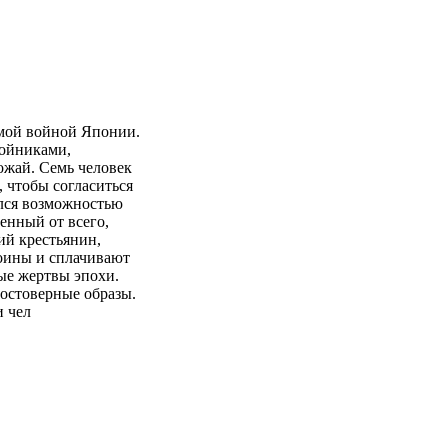
емой войной Японии.
бойниками,
ожай. Семь человек
, чтобы согласиться
ался возможностью
енный от всего,
ий крестьянин,
оины и сплачивают
ные жертвы эпохи.
достоверные образы.
 чел