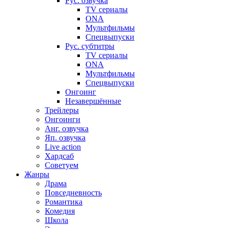
Рус. озвучка
TV сериалы
ONA
Мультфильмы
Спецвыпуски
Рус. субтитры
TV сериалы
ONA
Мультфильмы
Спецвыпуски
Онгоинг
Незавершённые
Трейлеры
Онгоинги
Анг. озвучка
Яп. озвучка
Live action
Хардсаб
Советуем
Жанры
Драма
Повседневность
Романтика
Комедия
Школа