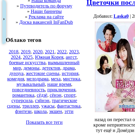
»
Наша команда
Цветочки после
»
Путеводитель по форуму
»
Наши баннеры
Добавил:
Lаska0
| 2
»
Реклама на сайте
»
Доска вакансий InFanDub
Облако тегов
2018
,
2019
,
2020
,
2021
,
2022
,
2023
,
2024
,
2025
,
Южная Корея
,
ангст
,
боевые искусства
,
вымышленный
мир
,
демоны
,
детектив
,
драма
,
дунхуа
,
жестокие сцены
,
история
,
комедия
,
мелодрама
,
меха
,
мистика
,
музыкальный
,
наше время
,
повседневность
,
приключения
,
романтика
,
сёдзё
,
сёнэн
,
спорт
,
суперсила
,
сэйнэн
,
трагические
сцены
,
триллер
,
ужасы
,
фантастика
,
фэнтези
,
школа
,
экшен
,
этти
назад он перестал 
Показать все теги
кроме неприятностей
тут ещё и Домёдзи 