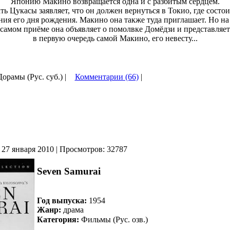
Японию Макино возвращается одна и с разбитым сердцем.
ь Цукасы заявляет, что он должен вернуться в Токио, где состо
ния его дня рождения. Макино она также туда приглашает. Но н
 самом приёме она объявляет о помолвке Домёдзи и представляет
в первую очередь самой Макино, его невесту...
Дорамы (Рус. суб.) |
Комментарии (66)
|
 27 января 2010 | Просмотров: 32787
Seven Samurai
Год выпуска:
1954
Жанр:
драма
Категория:
Фильмы (Рус. озв.)