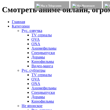
Мы в Telegramm
Мы Вконтакте
Смотреть аниме онлайн, огром
Главная
Категории
Рус. озвучка
TV сериалы
OVA
ONA
Анимефильмы
Спецвыпуски
Дорамы
Кинофильмы
Видео-манга
Рус. субтитры
TV сериалы
OVA
ONA
Анимефильмы
Спецвыпуски
Дорамы
Кинофильмы
Не японское