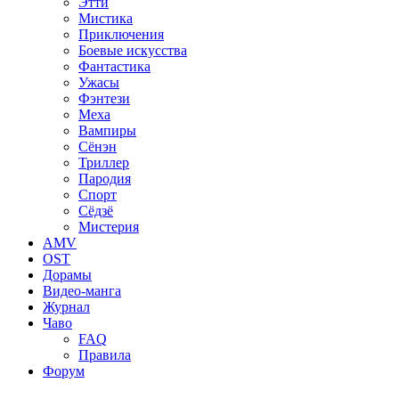
Этти
Мистика
Приключения
Боевые искусства
Фантастика
Ужасы
Фэнтези
Меха
Вампиры
Сёнэн
Триллер
Пародия
Спорт
Сёдзё
Мистерия
AMV
OST
Дорамы
Видео-манга
Журнал
Чаво
FAQ
Правила
Форум