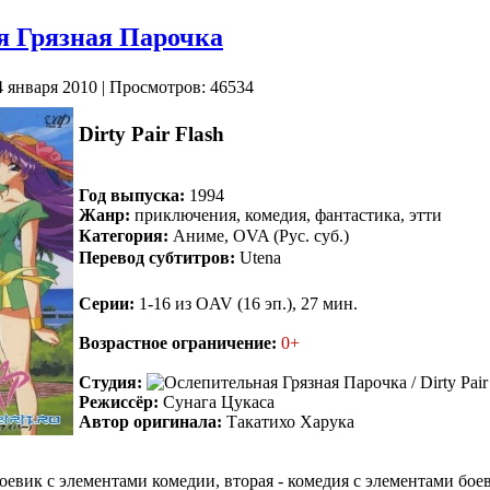
я Грязная Парочка
4 января 2010 | Просмотров: 46534
Dirty Pair Flash
Год выпуска:
1994
Жанр:
приключения, комедия, фантастика, этти
Категория:
Аниме, OVA (Рус. суб.)
Перевод субтитров:
Utena
Серии:
1-16 из OAV (16 эп.), 27 мин.
.
Возрастное ограничение:
0+
Студия:
Режиссёр:
Сунага Цукаса
Автор оригинала:
Такатихо Харука
оевик с элементами комедии, вторая - комедия с элементами боев