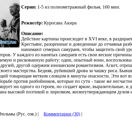
Серии:
1-5 из полнометражный фильм, 160 мин.
Режиссёр:
Куросава Акира
Описание:
Действие картины происходит в XVI веке, в раздира
Крестьяне, разоренные и доведенные до отчаянья раз
нанимают семерых самураев, чтобы защитить свой ур
теров. У каждого из нанятых самураев есть свои веские причины
аемую и рискованную работу: один, опытный воин, воспользов
друзей, другой одержим юношеским романтизмом. Аскет, отреш
своего мастерства. Бедняк, рубивший дрова за чашку риса. Бывш
ющий товарищам метким словцом в минуты опасности. Эти вот в
борьбе против разбойников, которые по сути - такие же несчаст
ирует ни одного из героев, но создает яркие, выразительные, и 
зана высокой поэтикой и лиризмом, жизнеутверждающим духом и
Фильмы (Рус. озв.) |
Комментарии (30)
|