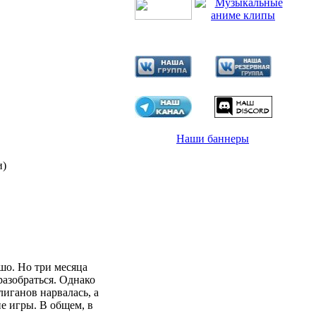
Наши баннеры
и)
шо. Но три месяца
разобраться. Однако
лиганов нарвалась, а
ие игры. В общем, в