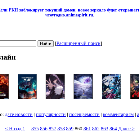
сли РКН заблокирует текущий домен, новое зеркало будет открывать
чтоугодно.animespirit.ru
.
[
Расширенный поиск
]
лайн
по:
дате новости
|
популярности
|
посещаемости
|
комментариям
|
< Назад
1
...
855
856
857
858
859
860
861
862
863
864
Далее >