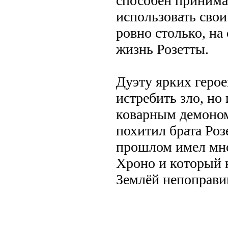
способен принима
использовать сво
ровно столько, на
жизнь Розетты.
Дуэту ярких герое
истребить зло, но 
коварным демоно
похитил брата Роз
прошлом имел мно
Хроно и который н
Землёй непоправи
.