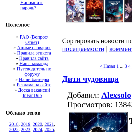
Напомнить
пароль?
Полезное
»
FAQ (Вопрос/
Сортировать новости п
Ответ)
посещаемости
|
коммен
»
Аниме словарик
»
Правила этикета
»
Правила сайта
»
Наша команда
< Назад
1
...
3
4
»
Путеводитель по
форуму
Дитя чудовища
»
Наши баннеры
»
Реклама на сайте
»
Доска вакансий
Добавил:
Alexsolo
InFanDub
Просмотров: 1384
Облако тегов
2018
,
2019
,
2020
,
2021
,
2022
,
2023
,
2024
,
2025
,