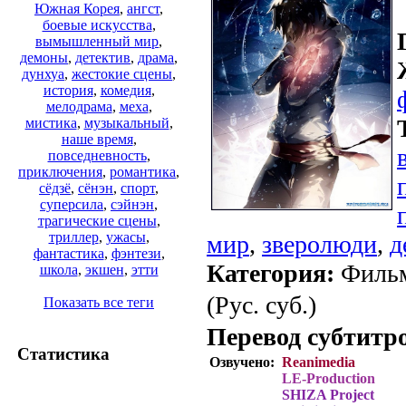
Южная Корея
,
ангст
,
боевые искусства
,
вымышленный мир
,
демоны
,
детектив
,
драма
,
дунхуа
,
жестокие сцены
,
история
,
комедия
,
мелодрама
,
меха
,
мистика
,
музыкальный
,
наше время
,
повседневность
,
приключения
,
романтика
,
сёдзё
,
сёнэн
,
спорт
,
суперсила
,
сэйнэн
,
трагические сцены
,
триллер
,
ужасы
,
мир
,
зверолюди
,
д
фантастика
,
фэнтези
,
Категория:
Фильм
школа
,
экшен
,
этти
(Рус. суб.)
Показать все теги
Перевод субтитр
Статистика
Озвучено:
Reanimedia
LE-Production
SHIZA Project