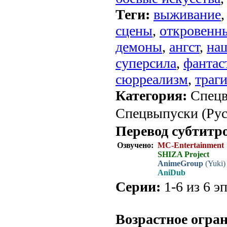
Теги:
выживание
сцены
,
откровенн
демоны
,
ангст
,
на
суперсила
,
фантас
сюрреализм
,
траг
Категория:
Спецв
Спецвыпуски (Рус.
Перевод субтитр
Озвучено:
MC-Entertainment
SHIZA Project
AnimeGroup
(Yuki)
AniDub
Серии:
1-6 из 6 эп
.
Возрастное огра