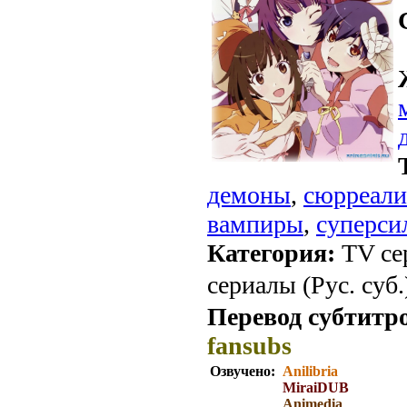
демоны
,
сюрреал
вампиры
,
суперси
Категория:
TV се
сериалы (Рус. суб.
Перевод субтитр
fansubs
Озвучено:
Anilibria
MiraiDUB
Animedia