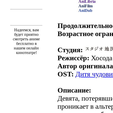
AniLibria
AniFilm
AniDub
.
Продолжительно
Надеемся, вам
Возрастное огра
будет приятно
смотреть аниме
бесплатно в
нашем онлайн
Студия:
кинотеатре!
Режиссёр:
Хосода
Автор оригинала
OST:
Дитя чудови
Описание:
Девята, потерявши
проникает в альт