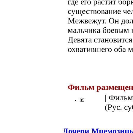
где его растит бо
существование че
Межвежут. Он дол
мальчика боевым и
Девята становится
охватившего оба м
Фильм размещен
| Фильм
85
(Рус. су
Дочери Мнемозин