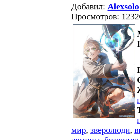
Добавил:
Alexsolo
Просмотров: 1232
мир
,
зверолюди
,
в
демоны
,
божества