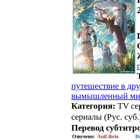
путешествие в др
вымышленный ми
Категория:
TV се
сериалы (Рус. суб.
Перевод субтитр
Озвучено:
AniLibria
D