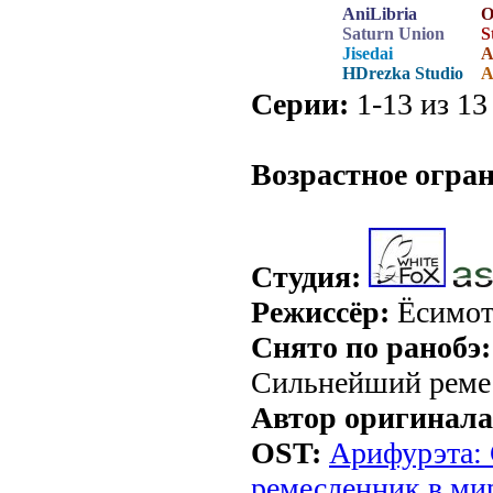
AniLibria
O
Saturn Union
S
Jisedai
A
HDrezka Studio
A
Серии:
1-13 из 13
.
Возрастное огра
Студия:
Режиссёр:
Ёсимот
Снято по ранобэ:
Сильнейший реме
Автор оригинала
OST:
Арифурэта:
ремесленник в мир