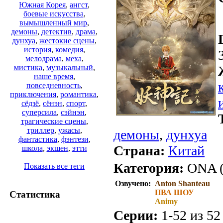
Южная Корея
,
ангст
,
боевые искусства
,
вымышленный мир
,
демоны
,
детектив
,
драма
,
дунхуа
,
жестокие сцены
,
история
,
комедия
,
мелодрама
,
меха
,
мистика
,
музыкальный
,
наше время
,
повседневность
,
приключения
,
романтика
,
сёдзё
,
сёнэн
,
спорт
,
суперсила
,
сэйнэн
,
трагические сцены
,
триллер
,
ужасы
,
демоны
,
дунхуа
фантастика
,
фэнтези
,
Страна:
Китай
школа
,
экшен
,
этти
Категория:
ONA (
Показать все теги
Озвучено:
Anton Shanteau
ПВА ШОУ
Статистика
Animy
Серии:
1-52 из 52 