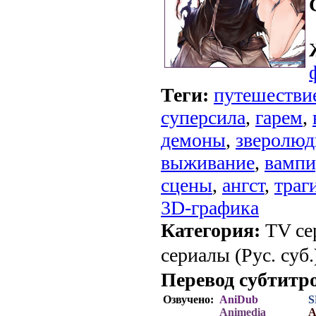
Теги:
путешествие
суперсила
,
гарем
,
демоны
,
зверолюд
выживание
,
вамп
сцены
,
ангст
,
траг
3D-графика
Категория:
TV се
сериалы (Рус. суб.
Перевод субтитр
Озвучено:
AniDub
S
Animedia
A