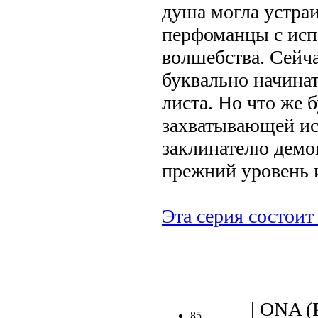
душа могла устра
перфоманцы с исп
волшебства. Сейч
буквально начинать
листа. Но что же 
захватывающей ис
заклинателю демо
прежний уровень и
Эта серия состоит 
.
| ONA (
85