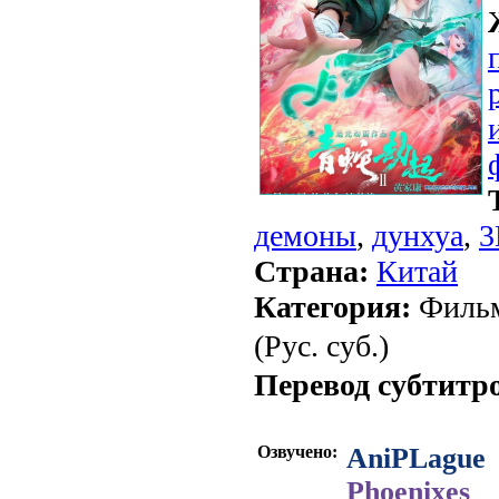
демоны
,
дунхуа
,
3
Страна:
Китай
Категория:
Фильм
(Рус. суб.)
Перевод субтитр
Озвучено:
AniPLague
Phoenixes