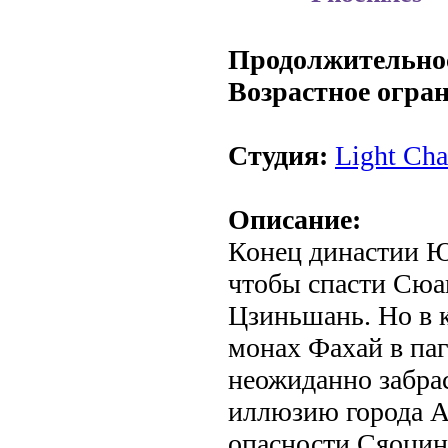
.
Продолжительно
Возрастное огра
Студия:
Light Cha
Описание:
Конец династии Ю
чтобы спасти Сюан
Цзиньшань. Но в к
монах Фахай в па
неожиданно забра
иллюзию города А
опасности Сяоцин