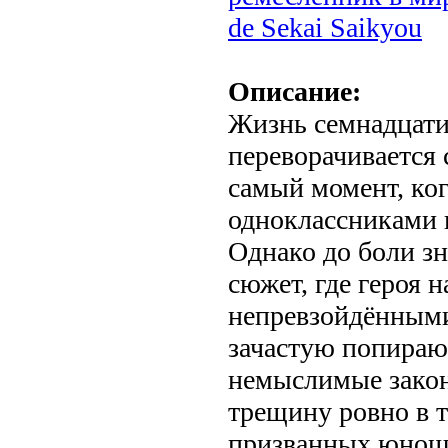
de Sekai Saikyou
Описание:
Жизнь семнадцат
переворачивается с
самый момент, ког
одноклассниками 
Однако до боли з
сюжет, где героя 
непревзойдёнными
зачастую попира
немыслимые закон
трещину ровно в т
призванных юнош