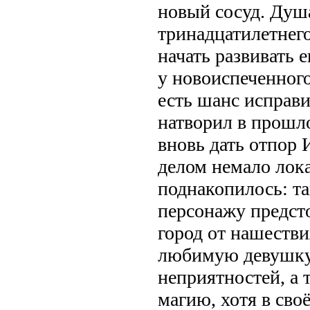
новый сосуд. Душ
тринадцатилетнего
начать развивать е
у новоиспеченного
есть шанс исправит
натворил в прошл
вновь дать отпор
делом немало лок
поднакопилось: та
персонажу предст
город от нашеств
любимую девушку 
неприятностей, а 
магию, хотя в сво