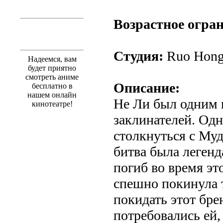
.
Возрастное огра
Студия:
Ruo Hong
Надеемся, вам
будет приятно
смотреть аниме
Описание:
бесплатно в
нашем онлайн
Не Ли был одним 
кинотеатре!
заклинателей. Од
столкнуться с Му
битва была легенд
погиб во время эт
спешно покинула 
покидать этот бр
потребовались ей,