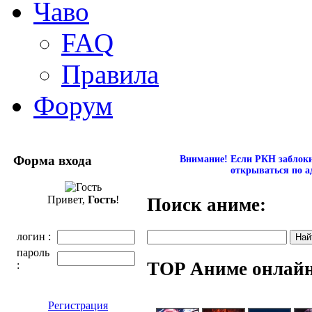
Чаво
FAQ
Правила
Форум
Форма входа
Внимание! Если РКН заблокир
открываться по а
Привет,
Гость
!
Поиск аниме:
логин :
пароль
TOP Аниме онлай
:
Регистрация