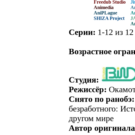
Freedub Studio
Ji
Animedia
A
AniPLague
A
SHIZA Project
J
A
Серии:
1-12 из 12
.
Возрастное огра
Студия:
Режиссёр:
Окамот
Снято по ранобэ:
безработного: Ис
другом мире
Автор оригинала