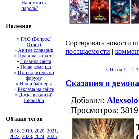
Напомнить
пароль?
Полезное
»
FAQ (Вопрос/
Сортировать новости п
Ответ)
посещаемости
|
коммен
»
Аниме словарик
»
Правила этикета
»
Правила сайта
»
Наша команда
< Назад
1
...
2
3
»
Путеводитель по
форуму
Сказания о демонах
»
Наши баннеры
»
Реклама на сайте
»
Доска вакансий
Добавил:
Alexsolo
InFanDub
Просмотров: 3819
Облако тегов
2018
,
2019
,
2020
,
2021
,
2022
,
2023
,
2024
,
2025
,